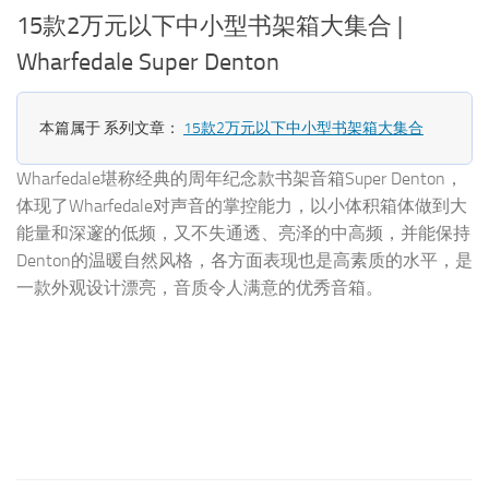
15款2万元以下中小型书架箱大集合 |
Wharfedale Super Denton
X
本篇属于 系列文章：
15款2万元以下中小型书架箱大集合
的
Wharfedale堪称经典的周年纪念款书架音箱Super Denton，
X
扩
体现了Wharfedale对声音的掌控能力，以小体积箱体做到大
称
能量和深邃的低频，又不失通透、亮泽的中高频，并能保持
Denton的温暖自然风格，各方面表现也是高素质的水平，是
用
一款外观设计漂亮，音质令人满意的优秀音箱。
要
常