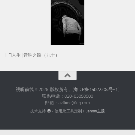
HiFi人生 | 音响之路（九十）
视听前线 © 2026. 版权所有。(
粤ICP备15022204号-1
)
联系电话：020-83850588
邮箱：avfliine@qq.com
技术支持
- 使用此工具定制
Hueman主题