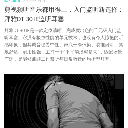
感印象，但其调音稳妥中性、声底干净低染、易推耐听、佩
戴舒适、耐用性强，主打一个“平平淡淡就是真”，适配场景
广泛，是能够兼顾工作监听与日常听音的均衡型耳塞。
HIFI人生
2026年8月2日
HiFi人生 | 音响之路（九十）
音响，应该是男人最复杂的玩具了，它集合了时间，金钱，
电声学知识，空间声学，近百年各种音乐类知识，个人阅历