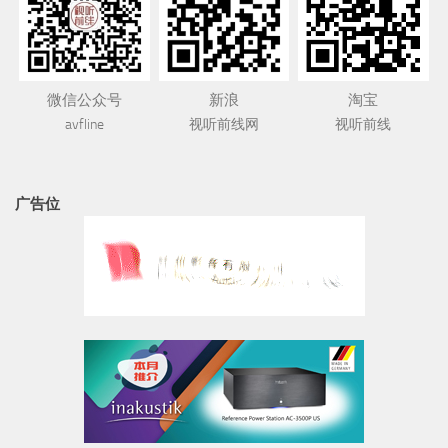
广告位
书架音箱
HiFi人生
古典
DAC解码器
DALI 达尼
合并功放
电源处理器
流媒体
线材
编余闲话
落地音箱
视听观点
那些年我们追过的演唱会
音响之路
香港流行黑胶