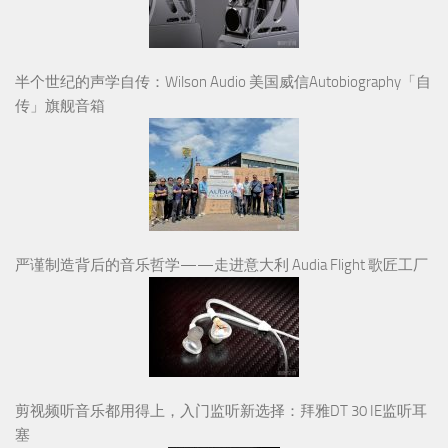
严谨制造背后的音乐哲学——走进意大利 Audia Flight 歌匠工厂
剪视频听音乐都用得上，入门监听新选择：拜雅DT 30 IE监听耳
塞