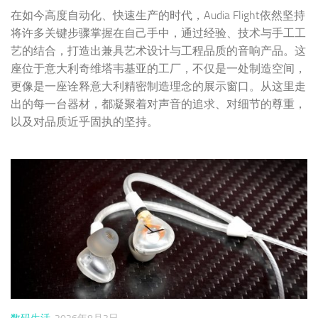
出的每一台器材，都凝聚着对声音的追求、对细节的尊重，
以及对品质近乎固执的坚持。
数码生活
2026年8月3日
剪视频听音乐都用得上，入门监听新选择：
拜雅DT 30 IE监听耳塞
拜雅DT 30 IE是一款定位清晰、完成度出色的千元级入门监
听耳塞。它没有极致性能的单元技术，也没有令人惊艳的听