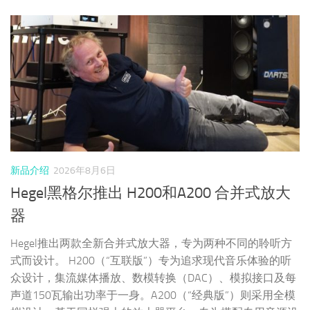
新品介绍
2026年8月6日
Hegel黑格尔推出 H200和A200 合并式放大
器
Hegel推出两款全新合并式放大器，专为两种不同的聆听方
式而设计。 H200（“互联版”）专为追求现代音乐体验的听
众设计，集流媒体播放、数模转换（DAC）、模拟接口及每
声道150瓦输出功率于一身。A200（“经典版”）则采用全模
拟设计，基于同样强大的放大器平台，专为搭配专用音源设
备而优化。这两款产品共同为听众提供了通往黑格尔音质的
两条清晰路径：一条互联，一条经典。