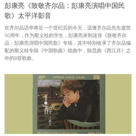
品：彭康亮演唱中国民歌》专辑，其中特别收录了齐尔品编
配的斯义桂专辑《中国歌曲》组曲中，除昆曲《西江月》之
外的8首歌曲。
音乐唱片
2026年8月1日
王嘉文《嘉音III·醉》乐升文化
醇正粤语女中音王嘉文，继《嘉音·盼》《嘉音 II· 醇》之
后，推出全新专辑《嘉音 III· 醉》。这张专辑延续“嘉音”系