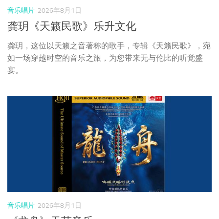
宴。
音乐唱片
2026年8月1日
《龙舟》天艺音乐
这张专辑承载着岭南水乡记忆与海内外华人的家国乡愁，镌
刻着国人拼搏奋进的精神底色，以创新民俗音乐形式，让千
年龙舟文化得以被听见、被珍藏、被持续传承。