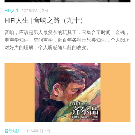
对好声的理解，个人听感随年龄的改变。
音乐唱片
2026年8月1日
彭康亮《致敬齐尔品：彭康亮演唱中国民
歌》太平洋影音
在齐尔品访华将近一个世纪后的今天，适逢齐尔品先生逝世
50周年，作为斯义桂的学生，彭康亮录制这张《致敬齐尔