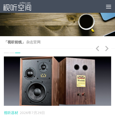
跳至内容
「视听前线」
杂志官网
视听器材
2026年7月29日
视