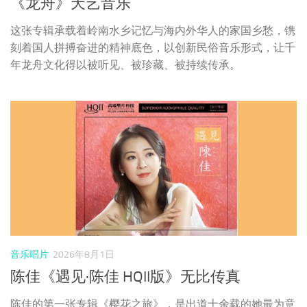
音乐唱片
2026年8月1日
陈佳《遇见·陈佳 HQII版》无比传真
陈佳的第一张专辑《樱花之旅》，是出道十余载的她最为意
难忘的一张专辑。其再版《遇见·陈佳》是配以更高质的录
音标准、更灵动的乐器和陈佳这十余年的人生体会进行重制
的，唱片的精度和收藏价值都更高。《遇见·陈佳》于2021
年发行了纯银、HQ版本、24K金版本和1:1直刻，这次推出
了更具性价比的HQII版本。