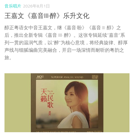
列一贯的温润气质，以“醉”为核心意境，将经典旋律、醇厚
声线与细腻编曲完美融合，开启一场深情而耐听的粤韵之
旅。
音乐唱片
2026年8月1日
龚玥《天籁民歌》乐升文化
龚玥，这位以天籁之音著称的歌手，专辑《天籁民歌》，宛
如一场穿越时空的音乐之旅，为您带来无与伦比的听觉盛