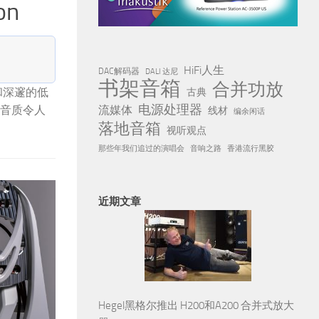
款2万元以下中小型书架箱大集合 | 
属于 系列文章：
15款2万元以下中小型书架箱大集合
HiFi人生
DAC解码器
DALI 达尼
书架音箱
合并功放
ian（诗韵）Joy音箱适合在小空间的场合使用，小声放音乐时
古典
电源处理器
流媒体
应该要考虑它。其次，对于大空间也有意外表现，如果你对小音箱
线材
编余闲话
落地音箱
价值。Joy音箱没有过多华丽夺目、取巧讨喜的装饰，做工却非
视听观点
种难以言喻的魅力。
那些年我们追过的演唱会
音响之路
香港流行黑胶
近期文章
Hegel黑格尔推出 H200和A200 合并式放大