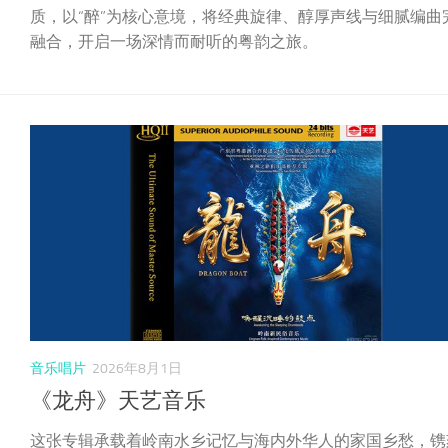
质，以“醉”为核心意境，将经典旋律、醇厚声线与细腻编曲
融合，开启一场深情而耐听的粤韵之旅。
音乐唱片
2026年8月1日
《龙舟》天艺音乐
这张专辑承载着岭南水乡记忆与海内外华人的家国乡愁，镌