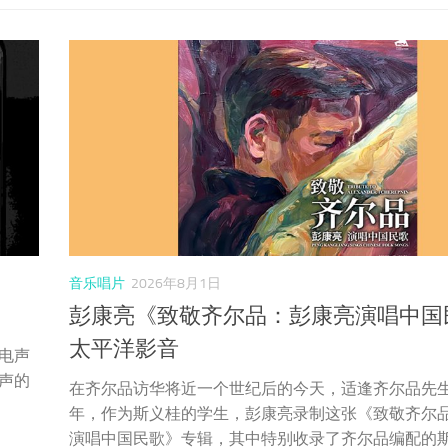
音乐唱片
2026年8月1日
彭康亮《致敬齐尔品：彭康亮演唱中国
太平洋影音
电声
声的
在齐尔品访华将近一个世纪后的今天，适逢齐尔品先生
年，作为斯义桂的学生，彭康亮录制这张《致敬齐尔
演唱中国民歌》专辑，其中特别收录了齐尔品编配的