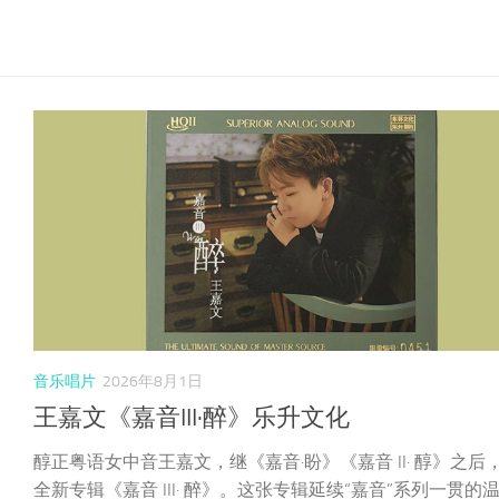
音乐唱片
2026年8月1日
王嘉文《嘉音III·醉》乐升文化
醇正粤语女中音王嘉文，继《嘉音·盼》《嘉音 II· 醇》之后
全新专辑《嘉音 III· 醉》。这张专辑延续“嘉音”系列一贯的