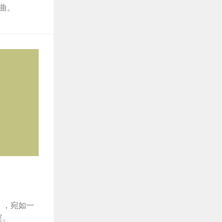
曲。
》，宛如一
宴。