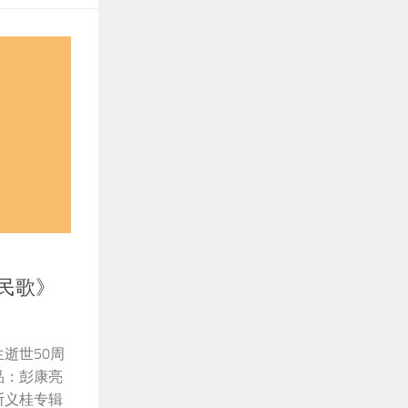
民歌》
逝世50周
品：彭康亮
斯义桂专辑