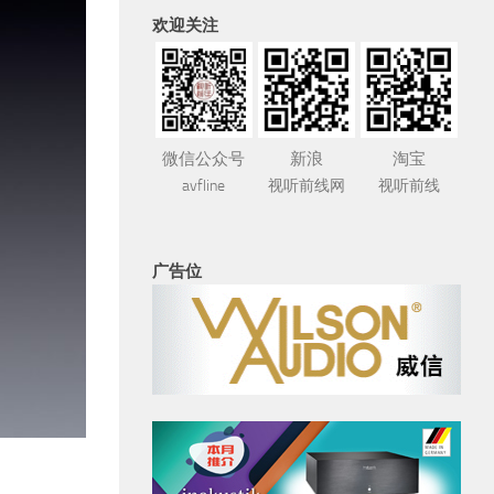
欢迎关注
微信公众号
新浪
淘宝
avfline
视听前线网
视听前线
广告位
材
2026年7月30日