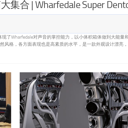
dale Super Denton
15
本篇
rfedale对声音的掌控能力，以小体积箱体做到大能量和深邃的低
Xav
面表现也是高素质的水平，是一款外观设计漂亮，音质令人
么，你
有这个
显出一