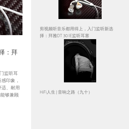
剪视频听音乐都用得上，入门监听新选
择：拜雅DT 30 IE监听耳塞
择：拜
入门监听耳
听感印象，
舒适、耐用
HiFi人生 | 音响之路（九十）
是能够兼顾