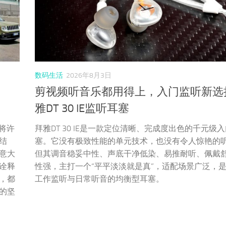
数码生活
2026年8月3日
剪视频听音乐都用得上，入门监听新选
雅DT 30 IE监听耳塞
持将许
拜雅DT 30 IE是一款定位清晰、完成度出色的千元级
结
塞。它没有极致性能的单元技术，也没有令人惊艳的
意大
但其调音稳妥中性、声底干净低染、易推耐听、佩戴
诠释
性强，主打一个“平平淡淡就是真”，适配场景广泛，
，都
工作监听与日常听音的均衡型耳塞。
的坚