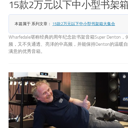
万元以下中小型书架箱大集合 | Wharfe
系列文章：
15款2万元以下中小型书架箱大集合
ale堪称经典的周年纪念款书架音箱Super Denton，体现了Wha
透、亮泽的中高频，并能保持Denton的温暖自然风格，各方
箱。