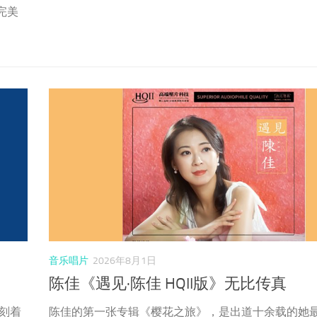
完美
音乐唱片
2026年8月1日
陈佳《遇见·陈佳 HQII版》无比传真
刻着
陈佳的第一张专辑《樱花之旅》，是出道十余载的她