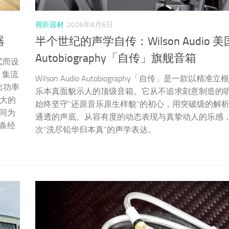
视听器材
2026年8月6日
器
半个世纪的声学自传：Wilson Audio 
Autobiography「自传」旗舰音箱
式而设
，集流
Wilson Audio Autobiography「自传」是一款以精
出功率
乐本真面貌示人的顶级音箱。它从不追求刻意制造的
强大的
始终坚守“还原音乐原生样貌”的初心，用突破级的解
同为
通透的声底、从容有度的动态表现与真挚动人的乐感
条经
次“洗尽铅华归本真”的声学表达。