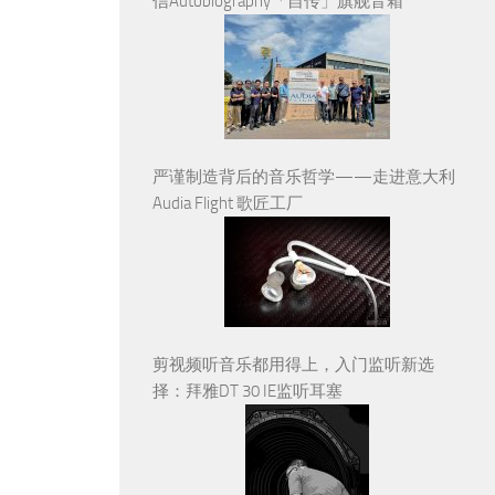
信Autobiography「自传」旗舰音箱
严谨制造背后的音乐哲学——走进意大利
Audia Flight 歌匠工厂
剪视频听音乐都用得上，入门监听新选
择：拜雅DT 30 IE监听耳塞