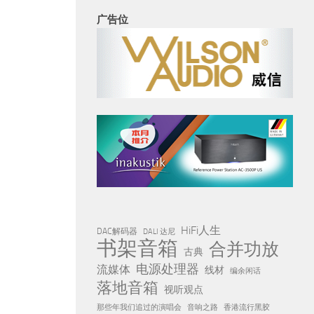
广告位
HiFi人生
DAC解码器
DALI 达尼
书架音箱
合并功放
古典
电源处理器
流媒体
线材
编余闲话
落地音箱
视听观点
那些年我们追过的演唱会
音响之路
香港流行黑胶