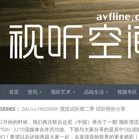
跳至内容
首页
资讯
视听艺术
品味生活
视频专区
SERIES：
DALI+LYNGDORF 漂流试听第二季 试听报告分享
2月份的时候，我们再次联合达尼（中国）举办了一期“视听漂流活动”。
TDAI- 2210流媒体合并式功放。下面与大家分享的是其中5
们！希望以后还能再跟大家一起，去发现音响世界的更多精彩！