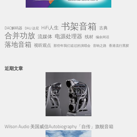
书架音箱
HiFi人生
古典
DAC解码器
DALI 达尼
合并功放
电源处理器
流媒体
线材
编余闲话
落地音箱
视听观点
那些年我们追过的演唱会
音响之路
香港流行黑胶
近期文章
Wilson Audio 美国威信Autobiography「自传」旗舰音箱