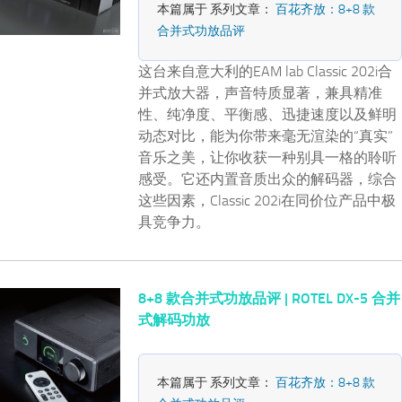
本篇属于 系列文章：
百花齐放：8+8 款
合并式功放品评
这台来自意大利的EAM lab Classic 202i合
并式放大器，声音特质显著，兼具精准
性、纯净度、平衡感、迅捷速度以及鲜明
动态对比，能为你带来毫无渲染的“真实”
音乐之美，让你收获一种别具一格的聆听
感受。它还内置音质出众的解码器，综合
这些因素，Classic 202i在同价位产品中极
具竞争力。
8+8 款合并式功放品评 | ROTEL DX-5 合并
式解码功放
本篇属于 系列文章：
百花齐放：8+8 款