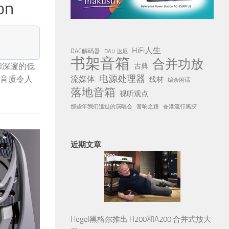
15款2万元以下中小型书架箱大集
本篇属于 系列文章：
15款2万元以下中小型书架箱大集
HiFi人生
DAC解码器
DALI 达尼
书架音箱
合并功放
间不大，那
聆听了迪贝斯D108C书架箱之后，我觉得钻石山系
古典
电源处理器
流媒体
Joy绝对
外还有着迷人的中频，漂亮的外观也值得称赞。试听
线材
编余闲话
落地音箱
之中，却能
势。D108C的官方建议是用于15平方米的空间，
视听观点
那些年我们追过的演唱会
音响之路
香港流行黑胶
近期文章
Hegel黑格尔推出 H200和A200 合并式放大