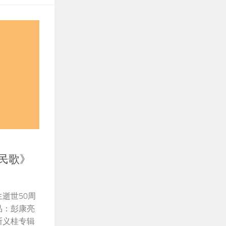
民歌》
逝世50周
品：彭康亮