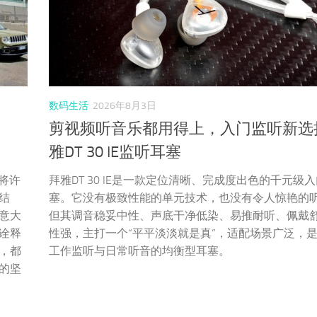
数码生活
2026年8月3日
剪视频听音乐都用得上，入门监听新选
雅DT 30 IE监听耳塞
持将许
拜雅DT 30 IE是一款定位清晰、完成度出色的千元级
结
塞。它没有极致性能的单元技术，也没有令人惊艳的
意大
但其调音稳妥中性、声底干净低染、易推耐听、佩戴
诠释
性强，主打一个“平平淡淡就是真”，适配场景广泛，
，都
工作监听与日常听音的均衡型耳塞。
的坚