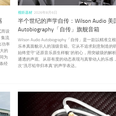
视听器材
2026年8月6日
器
半个世纪的声学自传：Wilson Audio 
Autobiography「自传」旗舰音箱
式而设
，集流
Wilson Audio Autobiography「自传」是一款以精
出功率
乐本真面貌示人的顶级音箱。它从不追求刻意制造的
强大的
始终坚守“还原音乐原生样貌”的初心，用突破级的解
同为
通透的声底、从容有度的动态表现与真挚动人的乐感
条经
次“洗尽铅华归本真”的声学表达。