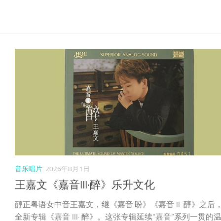
音乐唱片
2026年8月1日
王嘉文《嘉音III·醉》乐升文化
醇正粤语女中音王嘉文，继《嘉音·盼》《嘉音 II· 醇》之后