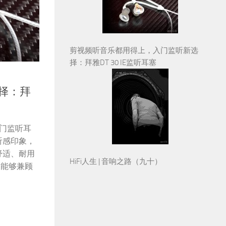
剪视频听音乐都用得上，入门监听新选
择：拜雅DT 30 IE监听耳塞
择：拜
入门监听耳
听感印象，
HiFi人生 | 音响之路（九十）
舒适、耐用
是能够兼顾