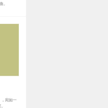
斯义桂专辑
曲。
》，宛如一