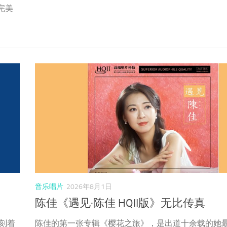
温润气
场穿越时空的音乐之旅，为您带来无与伦比的听觉盛
完美
音乐唱片
2026年8月1日
陈佳《遇见·陈佳 HQII版》无比传真