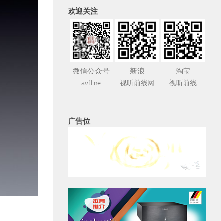
欢迎关注
微信公众号
新浪
淘宝
avfline
视听前线网
视听前线
广告位
视听器材
2026年7月30日