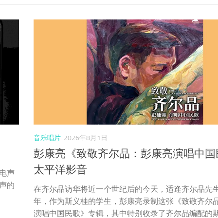
音乐唱片
2026年8月1日
彭康亮《致敬齐尔品：彭康亮演唱中国
太平洋影音
电声
声的
在齐尔品访华将近一个世纪后的今天，适逢齐尔品先生
年，作为斯义桂的学生，彭康亮录制这张《致敬齐尔