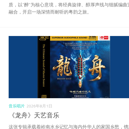
全新专辑《嘉音 III· 醉》。这张专辑延续“嘉音”系列一贯的
质，以“醉”为核心意境，将经典旋律、醇厚声线与细腻编曲
融合，开启一场深情而耐听的粤韵之旅。
音乐唱片
2026年8月1日
《龙舟》天艺音乐