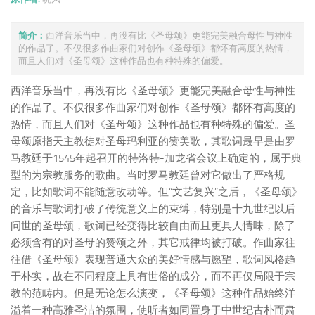
简介：
西洋音乐当中，再没有比《圣母颂》更能完美融合母性与神性
的作品了。不仅很多作曲家们对创作《圣母颂》都怀有高度的热情，
而且人们对《圣母颂》这种作品也有种特殊的偏爱。
西洋音乐当中，再没有比《圣母颂》更能完美融合母性与神性
的作品了。不仅很多作曲家们对创作《圣母颂》都怀有高度的
热情，而且人们对《圣母颂》这种作品也有种特殊的偏爱。圣
母颂原指天主教徒对圣母玛利亚的赞美歌，其歌词最早是由罗
马教廷于1545年起召开的特洛特-加龙省会议上确定的，属于典
型的为宗教服务的歌曲。当时罗马教廷曾对它做出了严格规
定，比如歌词不能随意改动等。但“文艺复兴”之后，《圣母颂》
的音乐与歌词打破了传统意义上的束缚，特别是十九世纪以后
问世的圣母颂，歌词已经变得比较自由而且更具人情味，除了
必须含有的对圣母的赞颂之外，其它戒律均被打破。作曲家往
往借《圣母颂》表现普通大众的美好情感与愿望，歌词风格趋
于朴实，故在不同程度上具有世俗的成分，而不再仅局限于宗
教的范畴内。但是无论怎么演变，《圣母颂》这种作品始终洋
溢着一种高雅圣洁的氛围，使听者如同置身于中世纪古朴而肃