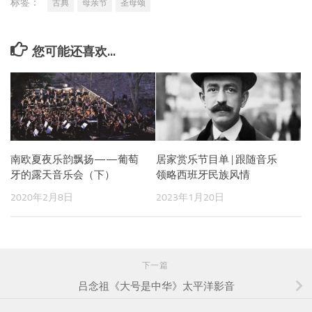
标签：
古典
母亲节
圣母颂
您可能还喜欢...
南欧夏夜乐韵飘扬——葡萄
居家赏乐节目单 | 跟随音乐
牙的露天音乐会（下）
领略西班牙民族风情
2020年2月8日
2023年1月20日
下一篇
吕念祖《大号是中华》太平洋影音