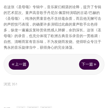
在这张《圣母颂》专辑中，音乐家们精湛的诠释，提升了专辑
的艺术层次。童声高音歌手丹尼尔·佩雷特演唱的古诺/巴赫的
《圣母颂》，纯净的男童音色不含丝毫杂质，而且他无懈可击
的声腔技巧表现，的确要许多演唱过此曲的童声歌手出色得
多，纵使一遍遍反复聆赏依然感人肺腑，余韵深长。这张《圣
母颂》的录音，也充分体现了欧洲古典音乐录音的一贯格调：
自然、清晰而富有音乐味，不为发烧而发烧。使得听众专注于
隽永的音乐旋律当中，获得身心的完全涤荡。
上一篇
下一篇
浏览 351