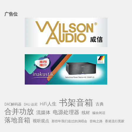
广告位
书架音箱
HiFi人生
古典
DAC解码器
DALI 达尼
合并功放
电源处理器
流媒体
线材
编余闲话
落地音箱
视听观点
那些年我们追过的演唱会
音响之路
香港流行黑胶