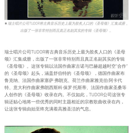
■ 瑞士唱片公司TUDOR将古典音乐历史上最为脍炙人口的《圣母颂》汇集成册，
出版了一张非常特别而且真正名副其实的专辑《圣母颂》。
瑞士唱片公司TUDOR将古典音乐历史上最为脍炙人口的《圣母
颂》汇集成册，出版了一张非常特别而且真正名副其实的专辑
《圣母颂》。这张专辑以法国作曲家古诺与巴赫超越时空“合作”
的《圣母颂》起头，涵盖舒伯特的《圣母颂》，德国作曲家布
鲁克纳、法国作曲家塞萨·弗朗克、荷兰作曲家雅克伯·阿卡代
特、意大利作曲家弗朗西斯科·保罗·托斯蒂、法国作曲家圣桑等
人创作的《圣母颂》收录在内。不仅如此，TUDOR公司这张专
辑还贴心地将一些优秀的同时主题相近的宗教歌曲收录在内，
让这张专辑由始至终充满着高雅圣洁的气息。