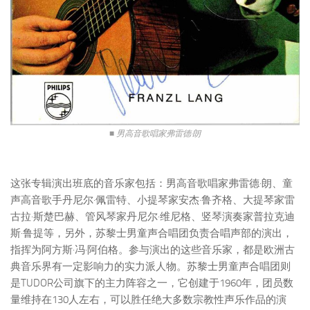
■ 男高音歌唱家弗雷德·朗
这张专辑演出班底的音乐家包括：男高音歌唱家弗雷德·朗、童
声高音歌手丹尼尔·佩雷特、小提琴家安杰·鲁齐格、大提琴家雷
古拉·斯楚巴赫、管风琴家丹尼尔·维尼格、竖琴演奏家普拉克迪
斯·鲁提等，另外，苏黎士男童声合唱团负责合唱声部的演出，
指挥为阿方斯·冯·阿伯格。参与演出的这些音乐家，都是欧洲古
典音乐界有一定影响力的实力派人物。苏黎士男童声合唱团则
是TUDOR公司旗下的主力阵容之一，它创建于1960年，团员数
量维持在130人左右，可以胜任绝大多数宗教性声乐作品的演