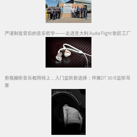
严谨制造背后的音乐哲学——走进意大利 Audia Flight 歌匠工厂
剪视频听音乐都用得上，入门监听新选择：拜雅DT 30 IE监听耳
塞