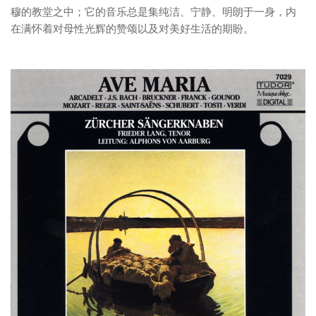
穆的教堂之中；它的音乐总是集纯洁、宁静、明朗于一身，内
在满怀着对母性光辉的赞颂以及对美好生活的期盼。