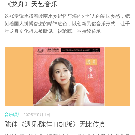
《龙舟》天艺音乐
这张专辑承载着岭南水乡记忆与海内外华人的家国乡愁，镌
刻着国人拼搏奋进的精神底色，以创新民俗音乐形式，让千
年龙舟文化得以被听见、被珍藏、被持续传承。
音乐唱片
2026年8月1日
陈佳《遇见·陈佳 HQII版》无比传真