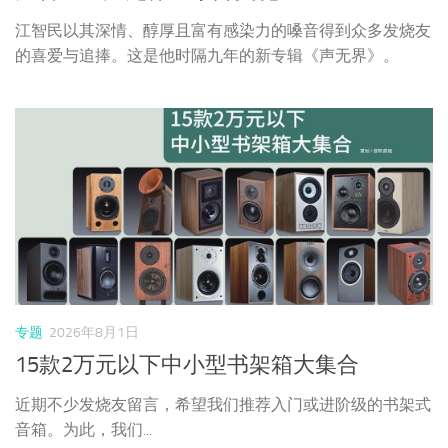
江智民以其深情、醇厚且富有感染力的嗓音得到众多发烧友
的喜爱与追捧。这是他时隔九年的新专辑《声无界》。
专题
2026年8月1日
15款2万元以下中小型书架箱大集合
近期不少发烧友留言，希望我们推荐入门或进阶级的书架式
音箱。为此，我们...