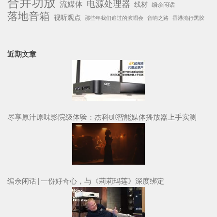
合并功放
电源处理器
流媒体
线材
编余闲话
落地音箱
视听观点
那些年我们追过的演唱会
音响之路
香港流行黑胶
近期文章
尽享原汁原味影院级体验：杰科8K智能媒体播放器上手实测
编余闲话 | 一份好奇心，与《莉莉玛莲》深度绑定