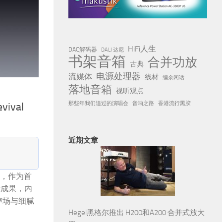
HiFi人生
DAC解码器
DALI 达尼
书架音箱
合并功放
古典
电源处理器
流媒体
线材
编余闲话
落地音箱
视听观点
那些年我们追过的演唱会
音响之路
香港流行黑胶
ival
近期文章
产品，作为首
新成果，内
声场与细腻
Hegel黑格尔推出 H200和A200 合并式放大