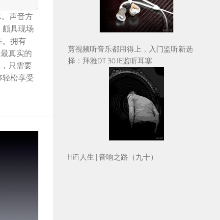
术。声音方
，颇具现场
在。拥有
剪视频听音乐都用得上，入门监听新选
到最真实的
择：拜雅DT 30 IE监听耳塞
”，只需要
够轻松享受
HiFi人生 | 音响之路（九十）