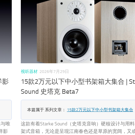
视听器材
2026年7月29日
洋影
15款2万元以下中小型书架箱大集合 | Sta
Sound 史塔克 Beta7
本篇属于 系列文章：
15款2万元以下中小型书架箱大集合
准与唯
这款有着Starke Sound（史塔克音响）硬核设计与用料的
洋影
架式音箱，无论是呈现江南春色还是草原的宽阔，又