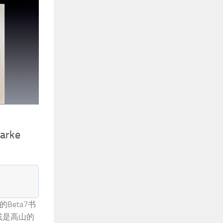
rke
Beta7书
或是高山的