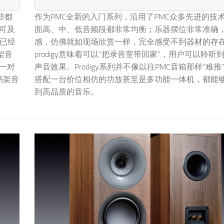
些都
作为PMC全新的入门系列，沿用了PMC众多先进的技
可及
面高、中、低音频段都非常均衡；乐器摆位非常准确
下已经
感，仿佛就如现场欣赏一样，完全感受不到器材的存
架音
prodigy意味着可以“把录音室带回家”，用户可以聆听
一对
声音效果。Prodigy系列并不像以往PMC音箱那样“难推
书架音
搭配一台价位相仿的功放甚至是多功能一体机，都能
到高品质的音乐。