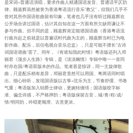
是宋词+普通话演唱，要求作曲人精通国语发音、普通话平仄韵
律。顾嘉辉虽然被誉为香港粤语流行音乐“教父”，但我们几乎不
曾对其所作国语歌曲留有印象，笔者也几乎没有听过顾嘉辉在
公开场合讲过国语，估计其自知在这一方面有所欠缺而谦让不
参与作曲。但不同的是，顾嘉辉肯定能谱国语曲（香港粤语流
行曲兴起之前就是以普遍话时代曲为主的，顾嘉辉当时已为电
影作曲、配乐，后任电视台音乐总监），只是可能不擅长“古诗
词国语谱曲”罢了。同年，《有谁知我此时情》粤语版还列入邓
丽君《漫步人生路》专辑，是《淡淡幽情》专辑中唯一一首同
时存在国/粤语双版本的作品。笔者甚是惊讶，同一主旋律歌
曲，只是配乐稍有差异，邓丽君竟然可以用国、粤两语同时唱
出。细心聆听，发现国语版以古筝+弦乐为主，节奏舒缓、书卷
气重；粤语版加入轻爵士律动，更婉转缠绵；国语版咬字标
准、偏念诗感，不严格押韵；粤语版保留古音，城/青/程/成/
情/明同韵，吟唱更顺滑、古意更浓。