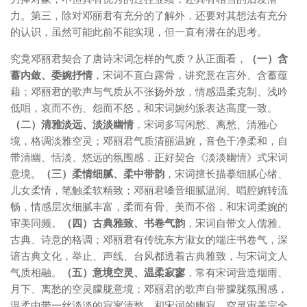
力。第三，除对邓丽君有充分的了解外，还要对其想法有充分
的认识，虽然可能此前不能实现，但一直有潜在的思考。
究竟邓丽君契合了唐诗宋词怎样的气质？从正面看，
（一）含
蓄内敛、委婉抒情
，宋词不直白露骨，讲究意在言外、含蓄蕴
藉；邓丽君的歌声与气质从不张扬外放，情感温柔克制、浅吟
低唱，哀而不伤、怨而不怒，和宋词婉约派表达高度一致。
（二）清雅淡远、淡淡幽情
，宋词多写闲愁、离愁、清雅心
境，格调淡雅空灵；邓丽君气质清丽温婉，音色干净柔和，自
带清幽、恬淡、悠远的氛围感，正好契合《淡淡幽情》式宋词
意境。
（三）柔情细腻、柔中带韵
，宋词擅长描摹细腻心绪、
儿女柔情，笔触柔软精致；邓丽君嗓音细腻温润、唱腔婉转流
畅，情感层次细腻丰富，柔而有骨、美而不俗，和宋词柔婉的
审美同频。
（四）古典雅致、书卷气韵
，宋词自带文人儒雅、
古典、诗意的格调；邓丽君有传统东方淑女的端庄书卷气，深
谙古典文化，举止、声线、台风都透着古典雅致，与宋词文人
气质相融。
（五）意境空灵、温柔寂寥
，常有宋词营造烟雨、
月下、离愁的空灵朦胧意境；邓丽君的歌声自带朦胧氛围感，
温柔中带一丝淡淡的寂寥清愁，和宋词的幽寂、空灵审美完全