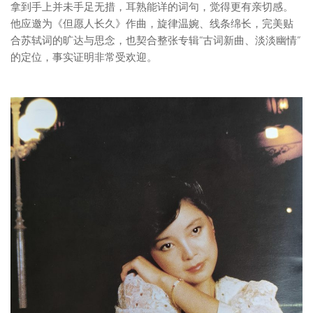
拿到手上并未手足无措，耳熟能详的词句，觉得更有亲切感。
他应邀为《但愿人长久》作曲，旋律温婉、线条绵长，完美贴
合苏轼词的旷达与思念，也契合整张专辑“古词新曲、淡淡幽情”
的定位，事实证明非常受欢迎。