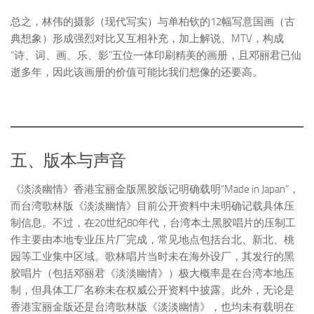
总之，林伟的摄影（现代写实）与单柏钦的12幅写意国画（古
典想象）形成强烈对比又互相补充，加上解说、MTV，构成
“诗、词、画、乐、影”五位一体印刷精美的画册，且邓丽君已仙
逝多年，因此该画册的价值可能比我们想像的还要高。
五、版本与声音
《淡淡幽情》香港宝丽金版黑胶版记明确载明“Made in Japan”，
而台湾歌林版《淡淡幽情》目前公开资料中未明确记载具体压
制信息。不过，在20世纪80年代，台湾本土黑胶唱片的压制工
作主要由本地专业压片厂完成，常见地点包括台北、新北、桃
园等工业集中区域。歌林唱片当时未在海外设厂，其发行的黑
胶唱片（包括邓丽君《淡淡幽情》）极大概率是在台湾本地压
制，但具体工厂名称未在权威公开资料中披露。此外，无论是
香港宝丽金版还是台湾歌林版《淡淡幽情》，也均未有载明在