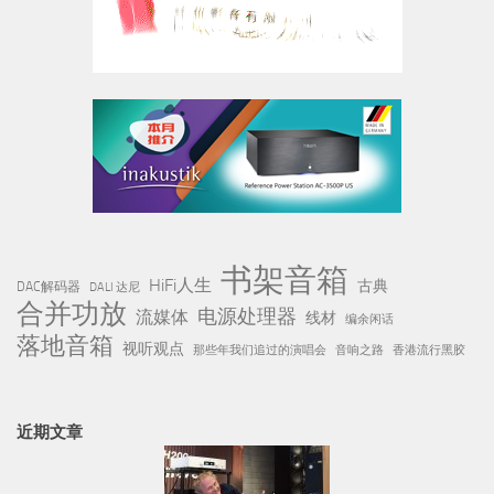
书架音箱
HiFi人生
古典
DAC解码器
DALI 达尼
合并功放
电源处理器
流媒体
线材
编余闲话
落地音箱
视听观点
那些年我们追过的演唱会
音响之路
香港流行黑胶
近期文章