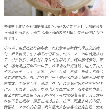
当谢宏中将这个长期酝酿成熟的构想告诉邓丽君时，邓丽君反
应据载相当激烈，她在《邓丽君的淡淡幽情》专题宣传MTV中
自述道：
小时候，也是在这样的冬夜，妈妈常常会教我们弹古文的诗
句，我又贪玩，念了半天都记不住，时间一久，印象就更模糊
了。成长以后，特别是在海外的这段日子，偶尔翻阅唐诗、宋
词，感觉竟然完全不一样了，好像通过时光隧道，进入了古人
的内心世界：人生、家国、乡愁；亲情、友情、爱情，都鲜活
地在眼前出现。自己忽然有了一个奇怪的想法：我能不能够与
苏东坡、李后主合作，唱出一些可以代表我们民族的声音呢？
作为一名歌者，我能不能够也为传统文化尽一点微薄的力量，
在艺术的回廊里留下几步脚印呢？有时候唱着唱着，我会觉得
好像不是在唱歌，而是在倾诉古老、庄严，而且多情的中国。
我更有一个小小的心愿，我希望大家都会喜欢这几首歌，大家