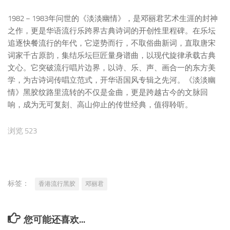
1982－1983年问世的《淡淡幽情》，是邓丽君艺术生涯的封神
之作，更是华语流行乐跨界古典诗词的开创性里程碑。在乐坛
追逐快餐流行的年代，它逆势而行，不取俗曲新词，直取唐宋
词家千古原韵，集结乐坛巨匠量身谱曲，以现代旋律承载古典
文心。它突破流行唱片边界，以诗、乐、声、画合一的东方美
学，为古诗词传唱立范式，开华语国风专辑之先河。《淡淡幽
情》黑胶纹路里流转的不仅是金曲，更是跨越古今的文脉回
响，成为无可复刻、高山仰止的传世经典，值得聆听。
浏览 523
标签：
香港流行黑胶
邓丽君
您可能还喜欢...