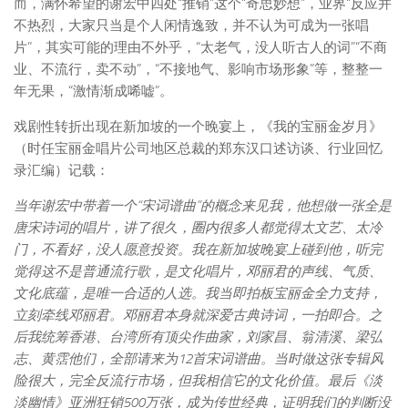
而，满怀希望的谢宏中四处“推销”这个“奇思妙想”，业界“反应并
不热烈，大家只当是个人闲情逸致，并不认为可成为一张唱
片”，其实可能的理由不外乎，“太老气，没人听古人的词”“不商
业、不流行，卖不动”，“不接地气、影响市场形象”等，整整一
年无果，“激情渐成唏嘘”。
戏剧性转折出现在新加坡的一个晚宴上，《我的宝丽金岁月》
（时任宝丽金唱片公司地区总裁的郑东汉口述访谈、行业回忆
录汇编）记载：
当年谢宏中带着一个“宋词谱曲”的概念来见我，他想做一张全是
唐宋诗词的唱片，讲了很久，圈内很多人都觉得太文艺、太冷
门，不看好，没人愿意投资。我在新加坡晚宴上碰到他，听完
觉得这不是普通流行歌，是文化唱片，邓丽君的声线、气质、
文化底蕴，是唯一合适的人选。我当即拍板宝丽金全力支持，
立刻牵线邓丽君。邓丽君本身就深爱古典诗词，一拍即合。之
后我统筹香港、台湾所有顶尖作曲家，刘家昌、翁清溪、梁弘
志、黄霑他们，全部请来为12首宋词谱曲。当时做这张专辑风
险很大，完全反流行市场，但我相信它的文化价值。最后《淡
淡幽情》亚洲狂销500万张，成为传世经典，证明我们的判断没