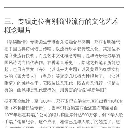
三、专辑定位有别商业流行的文化艺术
概念唱片
《淡淡幽情》专辑诞生于港台乐坛融合鼎盛期，邓丽君明确想
把中国古典诗词谱曲传唱，以流行乐承载传统文化。其定位不
是商业流行快餐，而是艺术文化概念专辑，是华语乐坛最早的
国风诗词专辑代表作。在香港音乐史上，除此之外笔者所能想
起，也只有罗文《卉》（以花卉为主题）以及黄霑为红线女打
造的《四大美人》（粤剧）等寥寥几张概念性唱片了。《淡淡
幽情》的独特在于，它既传统又现代，既古典又流行，词是古
典的，曲风却是现代流行的，用黄霑的话说“半新半旧”。
据不完全统计，至1983年，邓丽君已在港台地区推出近110张专
辑（不包括日语专辑），当年5月香港宝丽金还宣布邓丽君自
1975年起在其唱片公司的唱片销量累计达500万张，创下华人歌
手唱片销量纪录。这个成绩，相信已是华人歌手的翘楚了。这