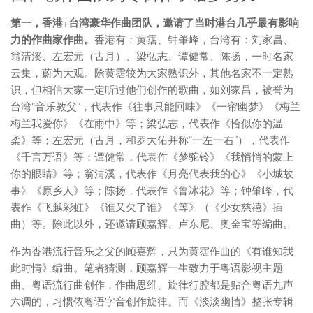
第一，香港+台湾豪华作曲团队，邀请了当时港台几乎最有影响
力的作曲家作曲。
香港有：黄霑、钟肇峰，台湾有：刘家昌、
翁清溪、左宏元（古月）、梁弘志、谭健常、陈扬，一时名家
云集，蔚为大观。除黄霑较为大家熟识外，其他名家不一定熟
识，但相信大家一定听过他们创作的歌曲，如刘家昌，被誉为
台湾“音乐教父”，代表作《往事只能回味》《一帘幽梦》《梅兰
梅兰我爱你》《在雨中》等；梁弘志，代表作《恰似你的温
柔》等；左宏元（古月，和罗大佑并称“一左一右”），代表作
《千言万语》等；谭健常，代表作《梦驼铃》《我悄悄的蒙上
你的眼睛》等；翁清溪，代表作《月亮代表我的心》《小城故
事》《原乡人》等；陈扬，代表作《鲁冰花》等；钟肇峰，代
表作《飞越彩虹》《谁又欠了谁》《等》（《少女慈禧》插
曲）等‌。除此以外，还邀请顾嘉辉、卢东尼、奥金宝等编曲。
作为香港流行音乐之父的顾嘉辉，只为黄霑作曲的《有谁知我
此时情》编曲。笔者猜测，顾嘉辉一生致力于粤语影视主题
曲、粤语流行曲创作，作曲思维、旋律行腔都是贴合粤语九声
六调的，习惯依粤语字音创作旋律。而《淡淡幽情》整张专辑