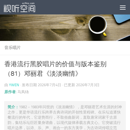
跳至内容
音乐唱片
香港流行黑胶唱片的价值与版本鉴别
（81）邓丽君《淡淡幽情》
由
YWEN
· 发布日期
2026年7月4日
· 已更新
2026年7月3日
原作者:
马凤钖
简介：
1982－1983年问世的《淡淡幽情》，是邓丽君艺术生涯的封神
之作，更是华语流行乐跨界古典诗词的开创性里程碑。在乐坛追逐快
餐流行的年代，它逆势而行，不取俗曲新词，直取唐宋词家千古原
韵，集结乐坛巨匠量身谱曲，以现代旋律承载古典文心。它突破流行
唱片边界，以诗、乐、声、画合一的东方美学，为古诗词传唱立范