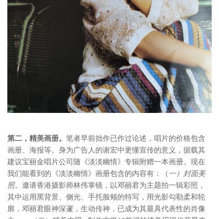
第二，精美画册。
笔者早前拙作已作过论述，唱片的价格包含
画册、海报等。身为广告人的谢宏中更懂宣传的意义，据载其
建议宝丽金唱片公司随《淡淡幽情》专辑附赠一本画册。现在
我们能看到的《淡淡幽情》画册包含的内容有：（
一）封面美
照。
邀请香港摄影师林伟掌镜，以邓丽君为主题拍一辑彩照，
其中运用黑背景、侧光、手托脸颊的特写，用光影勾勒柔和轮
廓，邓丽君眼神深邃，生动传神，已成为其最具代表性的肖像