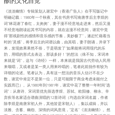
酿的文化自觉
《淡淡幽情》专辑策划人谢宏中（香港广告人）在手写版记中
明确记载：1980年一个秋夜，其在书房书写南唐李后主李煜的
词“林花谢了春红，太匆匆”，妻子漫不经意地走进来，然后又漫
不经意地朗读起其书写的内容，就在这漫不经意间，谢宏中觉
得“那戏剧性的感情和音乐感的节奏，美妙极了”，遂赶忙藉着当
时的“灵感”，将李后主的词谱以曲，由其唱，妻子朗诵，并录下
来，发现效果果然不俗，于是萌发了“如果能将词用现代的乐
韵，用唱的形式去表达，那该多好！”的想法（殊不知，宋词本
来就是“词”，这与《诗经》一样，本来就是我国古代劳动人民用
来颂唱，又或者是某一类人用来吟唱的，笔者此前拙作有较为
详细的论述。笔者认为，具有这一想法的音乐人估计不在少
数，谢宏中肯定不是第一位，只是可能限于商业考虑未能付之
实践而已）。从1980年到1981年，谢宏中花了整整一年时间“选
词”：从唐诗、宋词里优先筛选李煜、苏轼、欧阳修、柳永、辛
弃疾等名家适合谱曲演唱的12首诗词（均选自宋词名篇，作者
除李煜是南唐宋初人外，其他皆是宋朝人），集以成辑，并以
淡雅、含蓄、幽怨、深情的词风意境，“定名”《淡淡幽情》。然