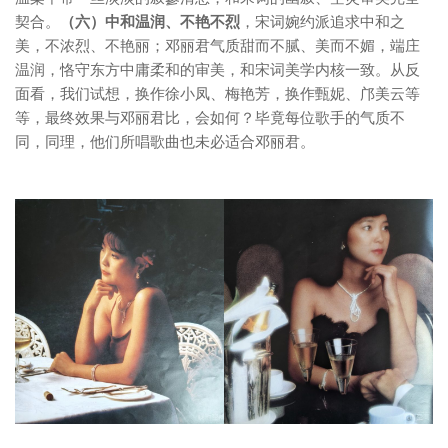
契合。
（六）中和温润、不艳不烈
，宋词婉约派追求中和之
美，不浓烈、不艳丽；邓丽君气质甜而不腻、美而不媚，端庄
温润，恪守东方中庸柔和的审美，和宋词美学内核一致。从反
面看，我们试想，换作徐小凤、梅艳芳，换作甄妮、邝美云等
等，最终效果与邓丽君比，会如何？毕竟每位歌手的气质不
同，同理，他们所唱歌曲也未必适合邓丽君。