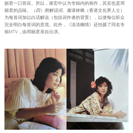
丽君一口答应。所以，谢宏中认为专辑内的画作，其实也是邓
丽君的品味。
（四）附解说词。
邀请林枫（香港文化界人士）
为每首词加以白话解说（包括词作者的背景），以便每位听众
完全明白每首词的意境。此外，《淡淡幽情》还拍摄了同名专
辑MTV，由邓丽君亲自出演。