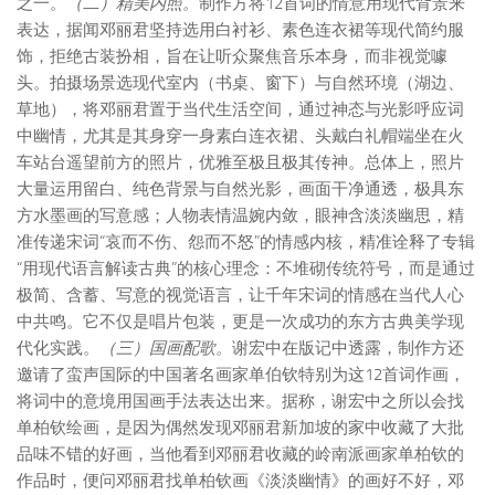
之一。
（二）精美内照。
制作方将12首词的情意用现代背景来
表达，据闻邓丽君坚持选用白衬衫、素色连衣裙等现代简约服
饰，拒绝古装扮相，旨在让听众聚焦音乐本身，而非视觉噱
头。拍摄场景选现代室内（书桌、窗下）与自然环境（湖边、
草地），将邓丽君置于当代生活空间，通过神态与光影呼应词
中幽情，尤其是其身穿一身素白连衣裙、头戴白礼帽端坐在火
车站台遥望前方的照片，优雅至极且极其传神。总体上，照片
大量运用留白、纯色背景与自然光影，画面干净通透，极具东
方水墨画的写意感；人物表情温婉内敛，眼神含淡淡幽思，精
准传递宋词“哀而不伤、怨而不怒”的情感内核，精准诠释了专辑
“用现代语言解读古典”的核心理念：不堆砌传统符号，而是通过
极简、含蓄、写意的视觉语言，让千年宋词的情感在当代人心
中共鸣。它不仅是唱片包装，更是一次成功的东方古典美学现
代化实践。
（三）国画配歌。
谢宏中在版记中透露，制作方还
邀请了蛮声国际的中国著名画家单伯钦特别为这12首词作画，
将词中的意境用国画手法表达出来。据称，谢宏中之所以会找
单柏钦绘画，是因为偶然发现邓丽君新加坡的家中收藏了大批
品味不错的好画，当他看到邓丽君收藏的岭南派画家单柏钦的
作品时，便问邓丽君找单柏钦画《淡淡幽情》的画好不好，邓