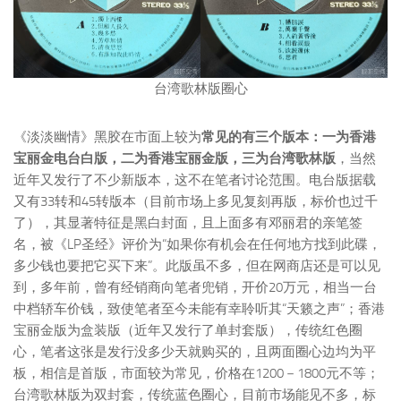
台湾歌林版圈心
《淡淡幽情》黑胶在市面上较为
常见的有三个版本：一为香港
宝丽金电台白版，二为香港宝丽金版，三为台湾歌林版
，当然
近年又发行了不少新版本，这不在笔者讨论范围。电台版据载
又有33转和45转版本（目前市场上多见复刻再版，标价也过千
了），其显著特征是黑白封面，且上面多有邓丽君的亲笔签
名，被《LP圣经》评价为“如果你有机会在任何地方找到此碟，
多少钱也要把它买下来”。此版虽不多，但在网商店还是可以见
到，多年前，曾有经销商向笔者兜销，开价20万元，相当一台
中档轿车价钱，致使笔者至今未能有幸聆听其“天籁之声”；香港
宝丽金版为盒装版（近年又发行了单封套版），传统红色圈
心，笔者这张是发行没多少天就购买的，且两面圈心边均为平
板，相信是首版，市面较为常见，价格在1200－1800元不等；
台湾歌林版为双封套，传统蓝色圈心，目前市场能见不多，标