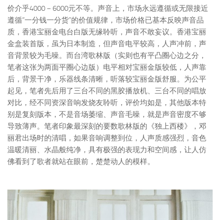
价介乎4000－6000元不等。声音上，市场永远遵循或无限接近
遵循“一分钱一分货”的价值规律，市场价格已基本反映声音品
质，香港宝丽金电台白版无缘聆听，声音不敢妄议。香港宝丽
金盒装首版，虽为日本制造，但声音电平较高，人声冲前，声
音背景较为毛噪。而台湾歌林版（实则也有平凸圈心边之分，
笔者这张为两面平圈心边版）电平相对宝丽金版较低，人声靠
后，背景干净，乐器线条清晰，听落较宝丽金版舒服。为公平
起见，笔者先后用了三台不同的黑胶播放机、三台不同的唱放
对比，经不同资深音响发烧友聆听，评价均如是，其他版本特
别是复刻版本，不是音场萎缩、声音毛噪，就是声音密度不够
导致薄声。笔者印象最深刻的要数歌林版的《独上西楼》，邓
丽君出场时的清唱，如果音响调整到位，人声质感强烈，音色
温暖清丽、水晶般纯净，具有极强的表现力和空间感，让人仿
佛看到了歌者就站在眼前，楚楚动人的模样。