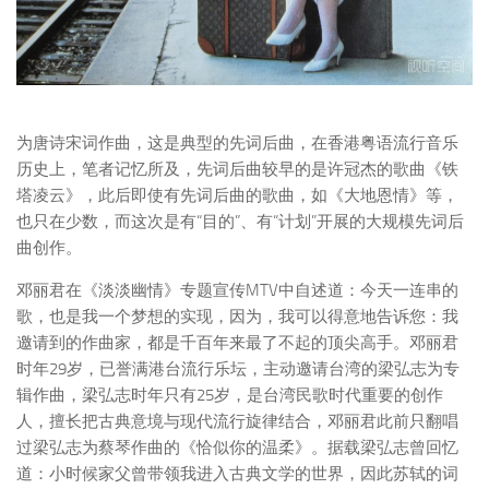
为唐诗宋词作曲，这是典型的先词后曲，在香港粤语流行音乐
历史上，笔者记忆所及，先词后曲较早的是许冠杰的歌曲《铁
塔凌云》，此后即使有先词后曲的歌曲，如《大地恩情》等，
也只在少数，而这次是有“目的”、有“计划”开展的大规模先词后
曲创作。
邓丽君在《淡淡幽情》专题宣传MTV中自述道：今天一连串的
歌，也是我一个梦想的实现，因为，我可以得意地告诉您：我
邀请到的作曲家，都是千百年来最了不起的顶尖高手。邓丽君
时年29岁，已誉满港台流行乐坛，主动邀请台湾的梁弘志为专
辑作曲，梁弘志时年只有25岁，是台湾民歌时代重要的创作
人，擅长把古典意境与现代流行旋律结合，邓丽君此前只翻唱
过梁弘志为蔡琴作曲的《恰似你的温柔》。据载梁弘志曾回忆
道：小时候家父曾带领我进入古典文学的世界，因此苏轼的词