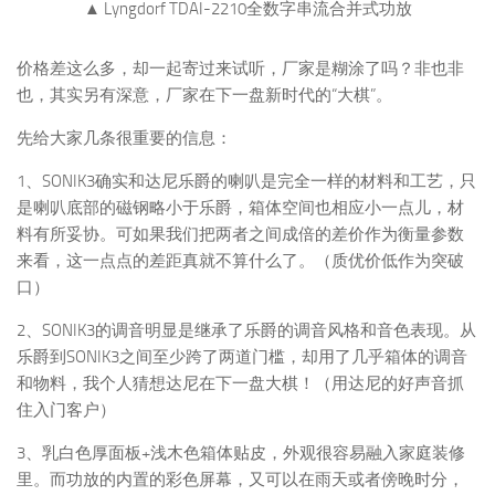
▲ Lyngdorf TDAI-2210全数字串流合并式功放
价格差这么多，却一起寄过来试听，厂家是糊涂了吗？非也非
也，其实另有深意，厂家在下一盘新时代的“大棋”。
先给大家几条很重要的信息：
1、SONIK3确实和达尼乐爵的喇叭是完全一样的材料和工艺，只
是喇叭底部的磁钢略小于乐爵，箱体空间也相应小一点儿，材
料有所妥协。可如果我们把两者之间成倍的差价作为衡量参数
来看，这一点点的差距真就不算什么了。（质优价低作为突破
口）
2、SONIK3的调音明显是继承了乐爵的调音风格和音色表现。从
乐爵到SONIK3之间至少跨了两道门槛，却用了几乎箱体的调音
和物料，我个人猜想达尼在下一盘大棋！（用达尼的好声音抓
住入门客户）
3、乳白色厚面板+浅木色箱体贴皮，外观很容易融入家庭装修
里。而功放的内置的彩色屏幕，又可以在雨天或者傍晚时分，