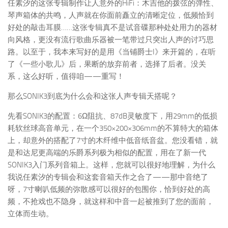
任素汐的这张专辑制作让人意外的HiFi：木吉他的拨弦的弹性、
琴声箱体的共鸣，人声就在你面前矗立的清晰定位，低频恰到
好处的敲击耳膜……这张专辑真不是试音碟那种处处用力的器材
向风格，更没有流行歌曲乐器被一笔带过只突出人声的讨巧思
路。以至于，我本来写好的是用《当铺爵士I》来开篇的，在听
了《一些小歌儿》后，果断的放弃前者，选择了后者。没关
系，这么好听，值得咱——重写！
那么SONIK3到底为什么会和这张人声专辑天搭呢？
先看SONIK3的配置：6Ω阻抗、87dB灵敏度下，用29mm的低损
耗软丝球高音单元，在一个350×200×306mm的不算特大的箱体
上，却意外的搭配了7寸的木纤维中低音纸音盆。您没看错，就
是和达尼更高端的乐爵系列极为相似的配置，用在了新一代
SONIK3入门系列音箱上。这样，您就可以很好地理解，为什么
我说任素汐的专辑会和这套音箱天作之合了——那中音绝了
呀，7寸喇叭低频的弥散感可以很好的包围你，恰到好处的高
频，不抢戏也不隐身，就这样和中音一起被推到了您的面前，
立体而生动。