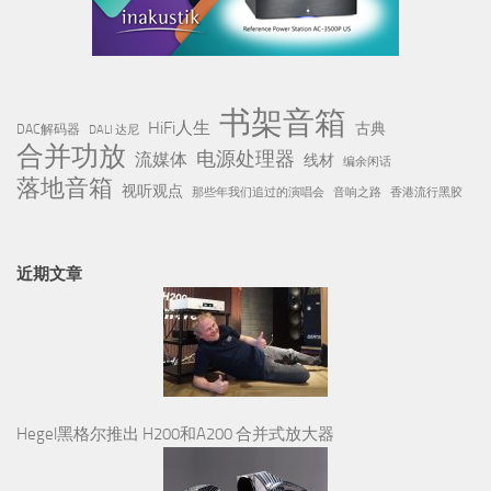
书架音箱
HiFi人生
古典
DAC解码器
DALI 达尼
合并功放
电源处理器
流媒体
线材
编余闲话
落地音箱
视听观点
那些年我们追过的演唱会
音响之路
香港流行黑胶
近期文章
Hegel黑格尔推出 H200和A200 合并式放大器