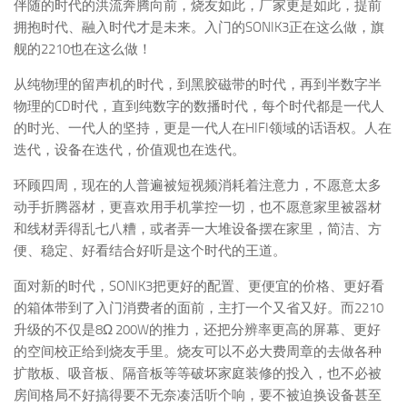
伴随的时代的洪流奔腾向前，烧友如此，厂家更是如此，提前
拥抱时代、融入时代才是未来。入门的SONIK3正在这么做，旗
舰的2210也在这么做！
从纯物理的留声机的时代，到黑胶磁带的时代，再到半数字半
物理的CD时代，直到纯数字的数播时代，每个时代都是一代人
的时光、一代人的坚持，更是一代人在HIFI领域的话语权。人在
迭代，设备在迭代，价值观也在迭代。
环顾四周，现在的人普遍被短视频消耗着注意力，不愿意太多
动手折腾器材，更喜欢用手机掌控一切，也不愿意家里被器材
和线材弄得乱七八糟，或者弄一大堆设备摆在家里，简洁、方
便、稳定、好看结合好听是这个时代的王道。
面对新的时代，SONIK3把更好的配置、更便宜的价格、更好看
的箱体带到了入门消费者的面前，主打一个又省又好。而2210
升级的不仅是8Ω 200W的推力，还把分辨率更高的屏幕、更好
的空间校正给到烧友手里。烧友可以不必大费周章的去做各种
扩散板、吸音板、隔音板等等破坏家庭装修的投入，也不必被
房间格局不好搞得要不无奈凑活听个响，要不被迫换设备甚至