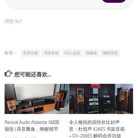
浏览 947
标签：
合并功放
书架音箱
DALI 达尼
流媒体
视听漂流
您可能还喜欢...
Revival Audio Atalante 3试听
令人愉悦的高性价比好声
报告 | 高音飘逸，唤醒细节
音：杜悦声 626ES 书架音箱
+ DX-200ES 解码合并功放