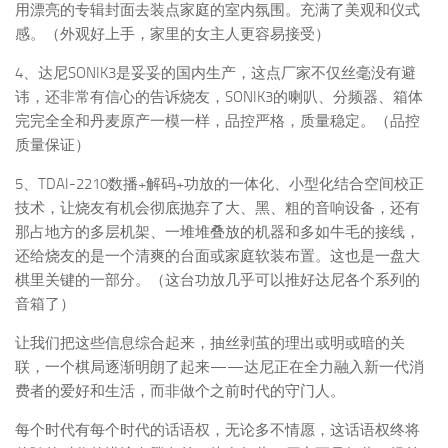
用漂亮的专辑封面去装点家庭的室内氛围。充满了美观和仪式
感。（外观好上手，家里的女主人更容易接受）
4、达尼SONIK3是妥妥的国内生产，这点厂家不仅丝毫没有避
讳，还非常有信心的告诉烧友，SONIK3的喇叭、分频器、箱体
完完全全和丹麦原产一模一样，品控严格，质量稳定。（品控
质量保证）
5、TDAI-2210数播+解码+功放的一体化、小型化结合空间校正
技术，让烧友有机会彻底抛弃了大、黑、粗的音响设备，还有
那占地方的多层机架、一堆堆叠放的机器和多如牛毛的接线，
还给烧友的是一个清爽的台面或家庭软装布置。这也是一盘大
棋里关键的一部分。（这台功放几乎可以推好达尼各个系列的
音箱了）
让我们把这些信息综合起来，抽丝剥茧的理出或明或暗的关
联，一个棋局逐渐明朗了起来——达尼正在全力融入新一代消
费者的爱好和生活，而非做个之前时代的守门人。
每个时代有每个时代的话语权，无论多不情愿，这话语权终将