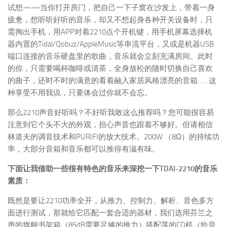
试想——当你打开房门，把自己一下子窝在沙发上，带着一身
疲惫，想听听好听的音乐，却又不想起身各种开关设备时，只
需掏出手机，用APP对着2210点个开机键，用手机屏幕选择机
器内置的Tidal/Qobuz/AppleMusic等串流平台，又或是机器USB
端口连接的音乐硬盘里的歌曲，音乐就会立刻充满房间。此时
的你，只需要喝杯咖啡或清茶，全身放松的随时切换自己喜欢
的曲子，还时不时的满意的看着融入家居风格漂亮的音箱……这
种享受不用我说，只要体会过你就不会忘。
那么2210声音好听吗？不好听我敢这么推荐吗？您可能很容易
注意到它个头不大的外观，担心声音也跟着不够好。但请相信
林道夫的调音技术和PURIFI的放大技术。200W （8Ω）的持续功
率，大部分音箱和音乐都可以推得有滋有味。
下面让我借助一些很有特色的音乐来深挖一下TDAI-2210的音乐
素质：
既然是要让2210功率全开，从推力、控制力、解析、音色多方
面进行测试，那就给它匹配一套合适的器材，我们选用芬兰之
声的旗舰书架箱（85dB需要足够的推力）搭配莲的CD机（给音