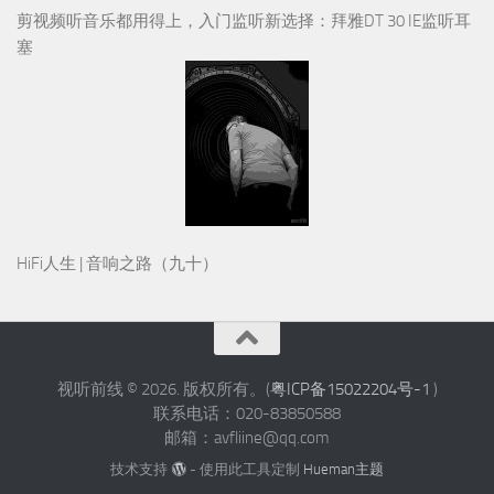
剪视频听音乐都用得上，入门监听新选择：拜雅DT 30 IE监听耳
塞
HiFi人生 | 音响之路（九十）
视听前线 © 2026. 版权所有。(
粤ICP备15022204号-1
)
联系电话：020-83850588
邮箱：avfliine@qq.com
技术支持
- 使用此工具定制
Hueman主题