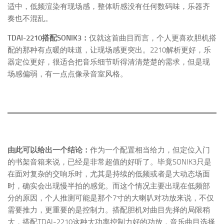
适中，低频渲染有现场感，整体听感没有任何数码味，乐器齐
奏也不混乱。
TDAI-2210搭配SONIK3：
仅就这首曲目而言，个人更喜欢胆机搭
配的那种有点暖的味道，让现场感更突出。2210解析更好，乐
器定位更好，很适合把音乐细节听得清清楚楚的需求，但是现
场感偏弱，有一点点像录音室风格。
由此可以给出一个结论：
作为一个配置相当给力，但定位入门
的书架音箱来说，已经是非常超值的好听了。毕竟SONIK3只是
在面对复杂的交响乐时，尤其是持续的低频或者是大动态场面
时，确实会出现慢半拍的感觉。而这个情况主要出现在低频部
分的原因，个人推测可能是那个7寸的大喇叭对功放来说，不仅
需要推力，更重要的是控制力。搭配胆机对曲目先择的局限稍
大，搭配TDAI-2210这种大功率控制力好的功放，音乐曲目选择