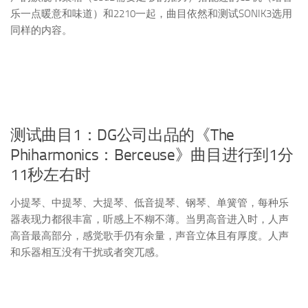
乐一点暖意和味道）和2210一起，曲目依然和测试SONIK3选用
同样的内容。
测试曲目1：DG公司出品的《The
Phiharmonics：Berceuse》曲目进行到1分
11秒左右时
小提琴、中提琴、大提琴、低音提琴、钢琴、单簧管，每种乐
器表现力都很丰富，听感上不糊不薄。当男高音进入时，人声
高音最高部分，感觉歌手仍有余量，声音立体且有厚度。人声
和乐器相互没有干扰或者突兀感。