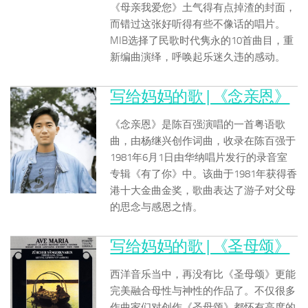
《母亲我爱您》土气得有点掉渣的封面，
而错过这张好听得有些不像话的唱片。
MIB选择了民歌时代隽永的10首曲目，重
新编曲演绎，呼唤起乐迷久违的感动。
写给妈妈的歌 | 《念亲恩》
《念亲恩》是陈百强演唱的一首粤语歌
曲，由杨继兴创作词曲，收录在陈百强于
1981年6月1日由华纳唱片发行的录音室
专辑《有了你》中。该曲于1981年获得香
港十大金曲金奖，歌曲表达了游子对父母
的思念与感恩之情。
写给妈妈的歌 | 《圣母颂》
西洋音乐当中，再没有比《圣母颂》更能
完美融合母性与神性的作品了。不仅很多
作曲家们对创作《圣母颂》都怀有高度的