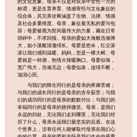
的文化意象。母亲‌不仅是对双亲中女性一方的
称谓，更是生育养育、情感寄托与文化象征的
综合体，其完美诠释涵盖了生物、法律、情感
及社会多重维度。母亲，象征着无私的爱与包
容‌：母爱被视为世间最伟大的力量，藏在日常
琐碎中，不求回报。母亲的爱如大海般浩瀚博
大，如小溪般清澈绵长。母爱是把伞，红尘滚
滚让我们感到温暖。妈妈，您是一棵大树。母
爱就是一杯酒，热情火辣暖胸口。母爱似海，
宽广伟大，浩瀚无边；母爱似泉，连绵不断，
滋润心田。
与我们的降生同行的是母亲的疼痛苦难；
与我们的成长同行的是母亲的含辛茹苦；与我
们的成功同行的是母亲的默默付出；与我们的
幸福同行的是母亲的慈祥微笑。母亲，是我们
永远的归处，无论我们走到哪里，无论我们经
历了什么，母亲永远我们最坚实的后盾。在这
个世界上，没有任何人能够取代母亲在我们心
中的位置。母亲的爱和关怀是我们生命中最重