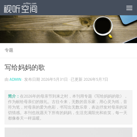
跳至内容
专题
写给妈妈的歌
由
ADMIN
· 发布日期
2026年5月31日
· 已更新
2026年5月7日
简介：
在2026年的母亲节到来之时，本刊用专题《写给妈妈的歌》，
作为献给母亲们的致礼。古往今来，无数的音乐家，用心灵为纸，音
符为笔，对母亲的爱为色彩，书写出无数乐章，表达抒发对母亲的深
切情感。本刊也祝愿天下所有的妈妈，生活充满阳光和欢笑，每一天
都像春天一样温暖。