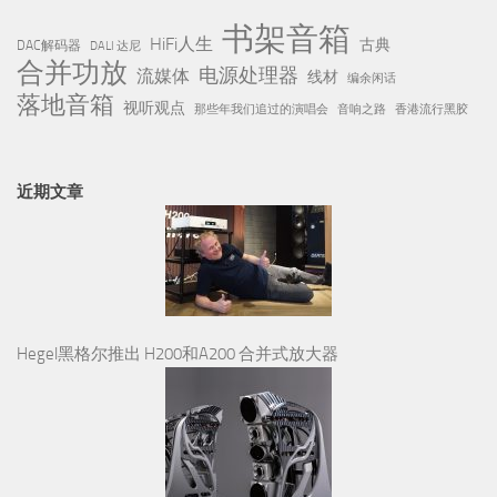
书架音箱
HiFi人生
古典
DAC解码器
DALI 达尼
合并功放
电源处理器
流媒体
线材
编余闲话
落地音箱
视听观点
那些年我们追过的演唱会
音响之路
香港流行黑胶
近期文章
Hegel黑格尔推出 H200和A200 合并式放大器