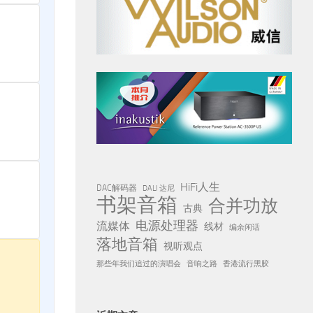
HiFi人生
DAC解码器
DALI 达尼
书架音箱
合并功放
古典
电源处理器
流媒体
线材
编余闲话
落地音箱
视听观点
那些年我们追过的演唱会
音响之路
香港流行黑胶