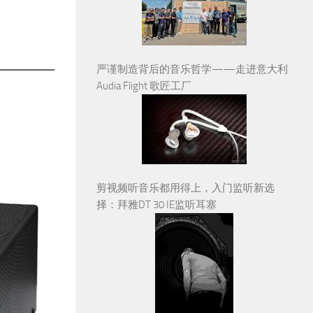
严谨制造背后的音乐哲学——走进意大利
Audia Flight 歌匠工厂
剪视频听音乐都用得上，入门监听新选
择：拜雅DT 30 IE监听耳塞