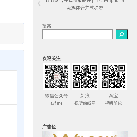
8+8 款合并式功放品评 | T+A Symphonia
流媒体合并式功放
搜索
欢迎关注
微信公众号
新浪
淘宝
avfline
视听前线网
视听前线
广告位