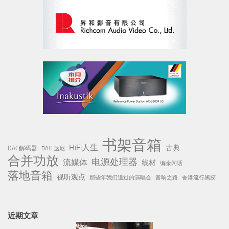
书架音箱
HiFi人生
古典
DAC解码器
DALI 达尼
合并功放
电源处理器
流媒体
线材
编余闲话
落地音箱
视听观点
那些年我们追过的演唱会
音响之路
香港流行黑胶
近期文章