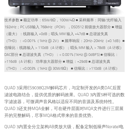
技术参数 ■ 额定功率：65W/8Ω，100W/4Ω ■ 采样频率：同轴/光纤输入
192kHz；PC USB输入 768kHz（PCM），DSD512 前级放大器部分 ■ 增益
（最大）：线路输入 +0dB；唱头 MM 输入 +47dB ■ 总谐波失真
（THD）：<0.001%（1kHz @ 2V） ■ 频率响应：20Hz-20kHz（±0.1dB）■
信噪比：线路输入 > 110dB（A 计权）；唱头 MM 输入 > 78dB（A 计权）
DAC部分 ■ 总谐波失真（THD）：< 0.001% (1kHz @ 0dBFS) ■ 信噪比：
>116dB（A 计权） 功率放大器部分 ■ 增益：+29dB ■ 总谐波失真
（THD）：<0.003%（1kHz @ 30W/8Ω） ■ 信噪比：>110dB（A 计权）
QUAD 3采用ES9038Q2M解码芯片，与定制开发的A类DAC后置
滤波电路结合，提供优质的解码效果。QUAD 3内置5种可选的数
字滤波器，可微调声音风格以适应不同的音源及系统特性。
QUAD 3还支持MQA全解，可在硬件层面对MQA文件进行三层展
开的完整解码，尽享MQA格式带来的音质优势。
QUAD 3内置全分立架构AB类放大级，配备定制低噪声Noratel电