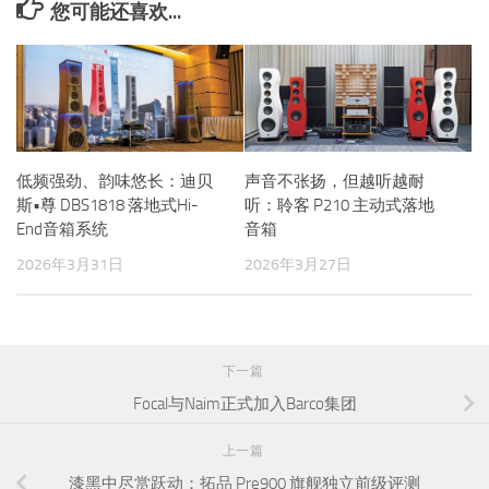
您可能还喜欢...
低频强劲、韵味悠长：迪贝
声音不张扬，但越听越耐
斯•尊 DBS1818 落地式Hi-
听：聆客 P210 主动式落地
End音箱系统
音箱
2026年3月31日
2026年3月27日
下一篇
Focal与Naim正式加入Barco集团
上一篇
漆黑中尽赏跃动：拓品 Pre900 旗舰独立前级评测