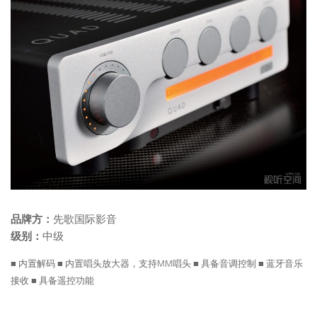
品牌方：
先歌国际影音
级别：
中级
■ 内置解码 ■ 内置唱头放大器，支持MM唱头 ■ 具备音调控制 ■ 蓝牙音乐
接收 ■ 具备遥控功能