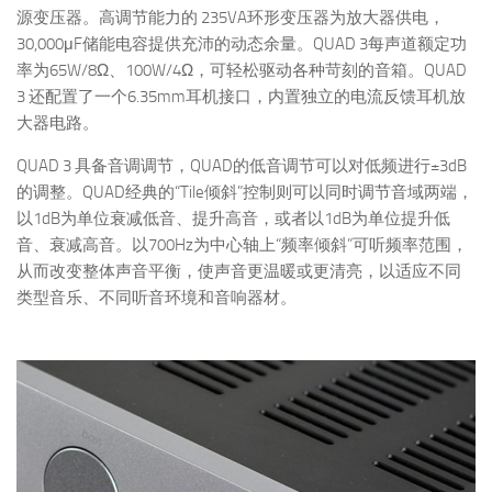
源变压器。高调节能力的 235VA环形变压器为放大器供电，
30,000μF储能电容提供充沛的动态余量。QUAD 3每声道额定功
率为65W/8Ω、100W/4Ω，可轻松驱动各种苛刻的音箱。QUAD
3 还配置了一个6.35mm耳机接口，内置独立的电流反馈耳机放
大器电路。
QUAD 3 具备音调调节，QUAD的低音调节可以对低频进行±3dB
的调整。QUAD经典的“Tile倾斜”控制则可以同时调节音域两端，
以1dB为单位衰减低音、提升高音，或者以1dB为单位提升低
音、衰减高音。以700Hz为中心轴上“频率倾斜”可听频率范围，
从而改变整体声音平衡，使声音更温暖或更清亮，以适应不同
类型音乐、不同听音环境和音响器材。