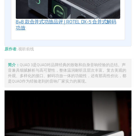
8+8 款合并式功放品评 | ROTEL DX-5 合并式解码
功放
原作者:
视听前线
简介：
QUAD 3是QUAD对品牌经典的致敬和自身音响经验的总结。声
音兼具细腻解析与高可塑性，整体温润耐听且层次丰富。复古美观的
外观、多样化的接口、解码功放一体的功能性，还有那高性价比，都
是QUAD作为经验老到的音响厂家实力的展现。