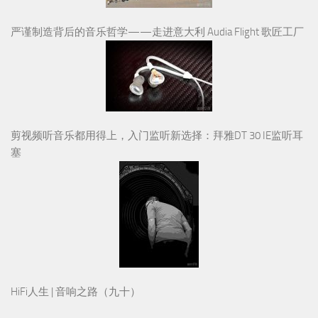
严谨制造背后的音乐哲学——走进意大利 Audia Flight 歌匠工厂
剪视频听音乐都用得上，入门监听新选择：拜雅DT 30 IE监听耳
塞
HiFi人生 | 音响之路（九十）