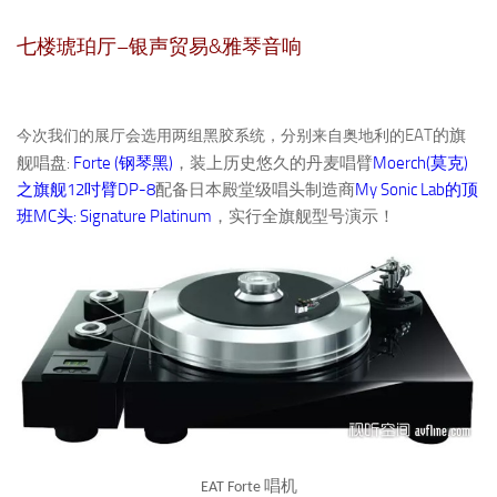
–
&
七楼琥珀厅
银声贸易
雅琴音响
EAT
的旗
今次我们的展厅会选用两组黑胶系统，分别来自奥地利的
:
Forte (
)
Moerch(
)
舰唱盘
钢琴黑
，装上历史悠久的丹麦唱臂
莫克
12
DP-8
My Sonic Lab
之旗舰
吋臂
配备日本殿堂级唱头制造商
的顶
MC
: Signature Platinum
班
头
，实行全旗舰型号演示！
唱机
EAT Forte