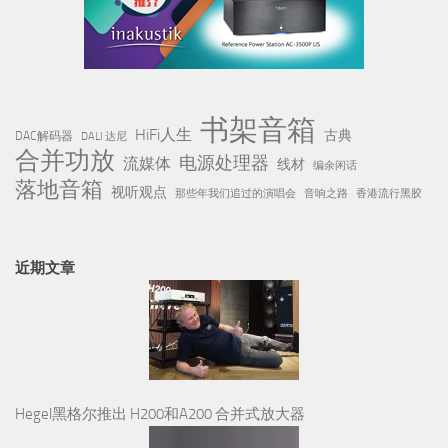
书架音箱
HiFi人生
古典
DAC解码器
DALI 达尼
合并功放
电源处理器
流媒体
线材
编余闲话
落地音箱
视听观点
那些年我们追过的演唱会
音响之路
香港流行黑胶
近期文章
Hegel黑格尔推出 H200和A200 合并式放大器