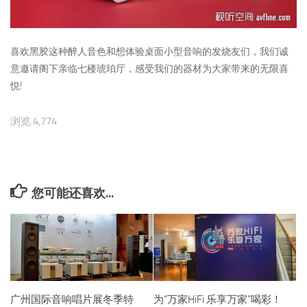
喜欢黑胶这种醉人音色和想体验桌面小型音响的发烧友们，我们诚
意邀请阁下亲临七楼琥珀厅，感受我们的器材为大家带来的无限喜
!
悦
浏览 4,774
您可能还喜欢...
广州国际音响唱片展冬季特
为“万家HiFi 乐享万家”喝彩！