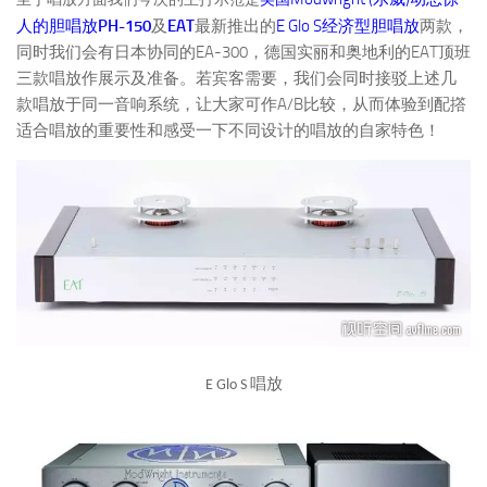
PH-150
EAT
E Glo S
人的胆唱放
及
最新推出的
经济型胆唱放
两款，
EA-300
EAT
同时我们会有日本协同的
，德国实丽和奥地利的
顶班
三款唱放作展示及准备。若宾客需要，我们会同时接驳上述几
A/B
款唱放于同一音响系统，让大家可作
比较，从而体验到配撘
适合唱放的重要性和感受一下不同设计的唱放的自家特色！
唱放
E Glo S