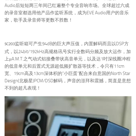
Audio
后短短两三年间已红遍整个专业音响市场。全球超过六成
EVE Audio
的录音室都选用他产品作监听系统，成为
用户的音乐
家，歌手及录音师等更数不胜数！
94dB
DSP
监听箱可产生
的巨大声压值，内置解码而且以
方
SC203
24bit/192kHz
式，以
高规格讯号实行全数码分频及放大运作，加
A.M.T.
1
上μ
之气动式铝接叠带状高音单元，以及达
吋深线圈冲程
11cm
的低音单元和后置式无源超低频扩散器等技术，令只有
19cm
13cm
“
“
North Star
宽、
高及
深体积的
小巨蛋
配合来自意国的
Design(
)PCM/DSD
北极星
解码，声音的澎拜和震撼，简直是意想
不到的超凡表现！