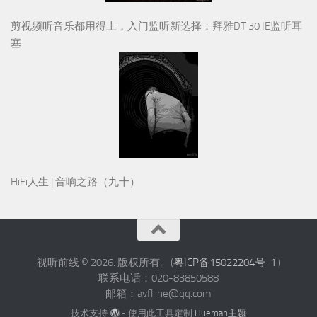
剪视频听音乐都用得上，入门监听新选择：拜雅DT 30 IE监听耳
塞
HiFi人生 | 音响之路（九十）
视听前线 © 2026. 版权所有。(
粤ICP备15022204号-1
)
联系电话：020-83850588
邮箱：avfliine@qq.com
技术支持
- 使用此工具定制
Hueman主题