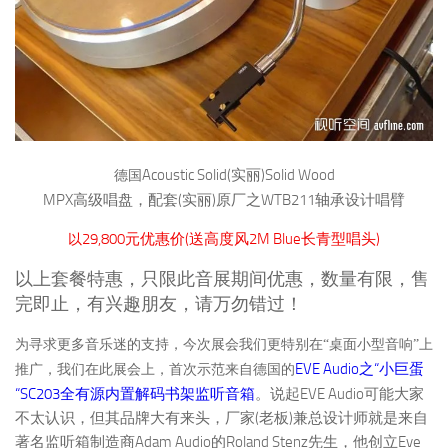
Acoustic Solid(
)Solid Wood
实丽
德国
MPX
(
)
WTB211
高级唱盘，配套
实丽
原厂之
轴承设计唱臂
29,800
(
2M Blue
)
元优惠价
送高度风
长青型唱头
以
以上套餐特惠，只限此音展期间优惠，数量有限，售
完即止，有兴趣朋友，请万勿错过！
为寻求更多音乐迷的支持，今次展会我们更特别在“桌面小型音响”上
EVE Audio
“
之
小巨蛋
推广，我们在此展会上，首次示范来自德国的
“SC203
EVE Audio
全有源内置解码书架监听音箱
。说起
可能大家
(
)
不太认识，但其品牌大有来头，厂家
老板
兼总设计师就是来自
Adam Audio
Roland Stenz
Eve
著名监听箱制造商
的
先生，他创立