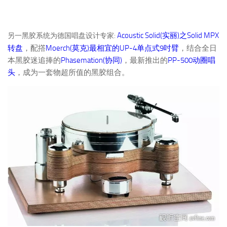
:
Acoustic Solid(
)
Solid MPX
实丽
之
另一黑胶系统为德国唱盘设计专家
Moerch(
)
UP-4
9
转盘
，配撘
莫克
最相宜的
单点式
吋臂
，结合全日
Phasemation(
)
PP-500
本黑胶迷追捧的
协同
，最新推出的
动圈唱
头
，成为一套物超所值的黑胶组合。