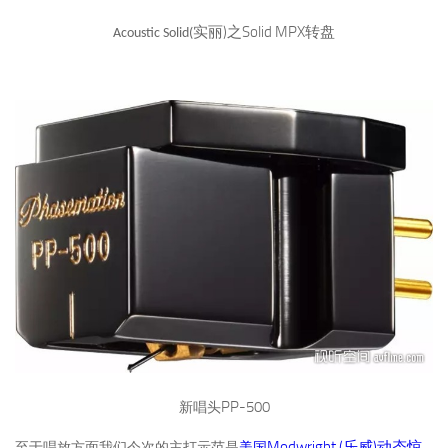
)
Solid MPX
实丽
之
转盘
Acoustic Solid(
PP-500
新唱头
Modwright (
)
乐威
动态惊
至于唱放方面我们今次的主打示范是
美国