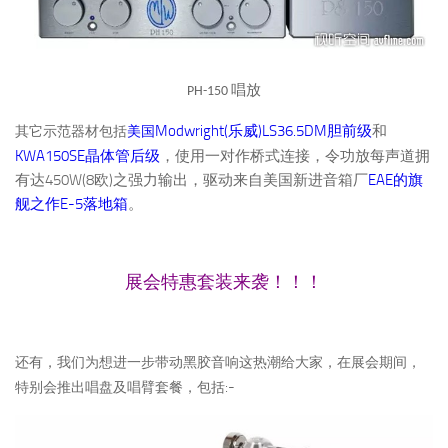
唱放
PH-150
Modwright(
)LS36.5DM
乐威
胆前级
和
其它示范器材包括
美
国
KWA150SE
晶体管后级
，使用一对作桥式连接，令功放每声道拥
450W(8
)
EAE
有达
欧
之强力输出，驱动来自美国新进音箱厂
的旗
E-5
舰之作
落地箱
。
展会特惠套装来袭！！！
还有，我们为想进一步带动黑胶音响这热潮给大家，在展会期间，
:-
特别会推出唱盘及唱臂套餐，包括