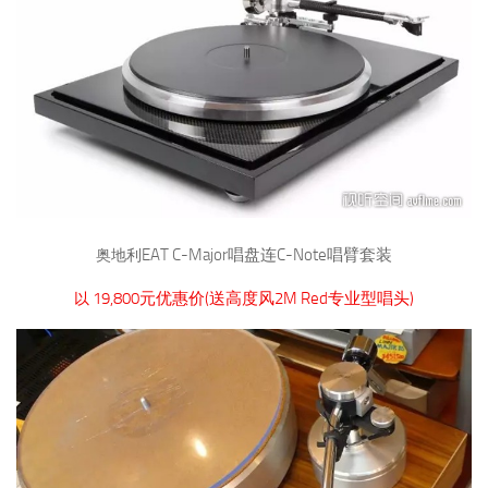
EAT C-Major
C-Note
唱盘连
唱臂套装
奥地利
19,800
(
2M Red
)
元优惠价
送高度风
专业型唱头
以