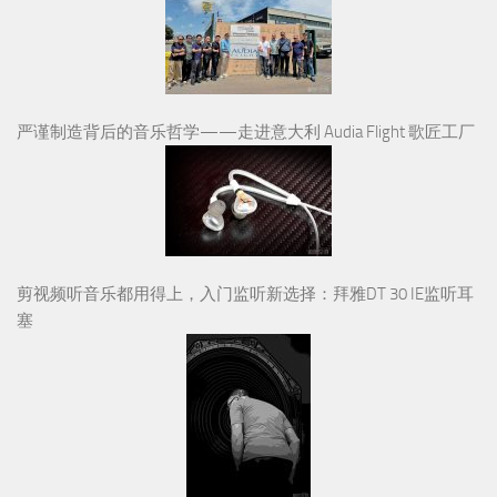
严谨制造背后的音乐哲学——走进意大利 Audia Flight 歌匠工厂
剪视频听音乐都用得上，入门监听新选择：拜雅DT 30 IE监听耳
塞