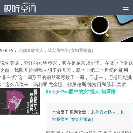
跳至内容
SERIES：
若你喜欢怪人，其实我很美 [女钢琴家篇]
说句实话，奇怪的女钢琴家，实在是越来越少了。在做这个专题
之前，我跟几位撰稿人想了好几天，基本上把二十世纪的能用
“非主流”这个词形容的钢琴家尽数了一遍，但想来，还是只能挑
出这么几位来：玛利亚·尤金娜、佛罗伦斯·德拉日和苏菲·普歇
AbrightPan眼中的女“怪人”钢琴家
本篇属于 系列文章：
若你喜欢怪人，其
实我很美 [女钢琴家篇]
编者按： AbrightPan是我在微博上认识的