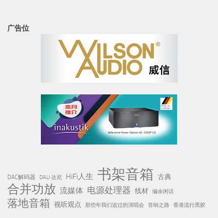
广告位
书架音箱
HiFi人生
古典
DAC解码器
DALI 达尼
合并功放
电源处理器
流媒体
线材
编余闲话
落地音箱
视听观点
那些年我们追过的演唱会
音响之路
香港流行黑胶