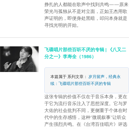
挣扎的人都能在歌声中找到共鸣——原来
荣光与孤独从不是对立面，正如王杰用歌
声证明的，即便身处黑暗，叩问本身就是
寻找光明的开始。
飞碟唱片那些百听不厌的专辑 | 《八又二
分之一》李寿全（1986）
本篇属于 系列文章：
岁月留声，经典永
续：飞碟唱片那些百听不厌的专辑
这张专辑的价值不仅在于音乐本身，更在
于它为流行音乐注入了思想深度。它与罗
大佑的社会批判不同，更侧重于个体在时
代中的生存感悟，这种“微观叙事”让听众
产生强烈共鸣。在《台湾百佳唱片》评选