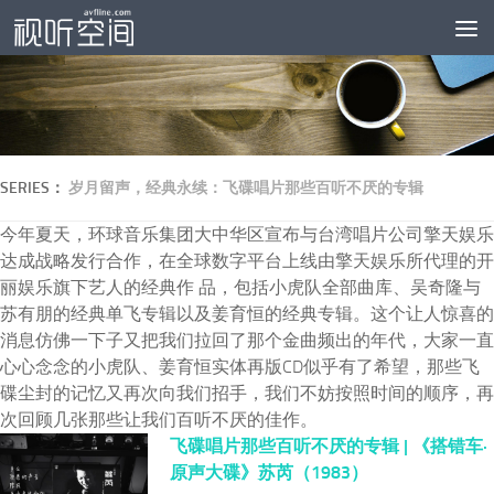
跳至内容
SERIES：
岁月留声，经典永续：飞碟唱片那些百听不厌的专辑
今年夏天，环球音乐集团大中华区宣布与台湾唱片公司擎天娱乐
达成战略发行合作，在全球数字平台上线由擎天娱乐所代理的开
丽娱乐旗下艺人的经典作 品，包括小虎队全部曲库、吴奇隆与
苏有朋的经典单飞专辑以及姜育恒的经典专辑。这个让人惊喜的
消息仿佛一下子又把我们拉回了那个金曲频出的年代，大家一直
心心念念的小虎队、姜育恒实体再版CD似乎有了希望，那些飞
碟尘封的记忆又再次向我们招手，我们不妨按照时间的顺序，再
次回顾几张那些让我们百听不厌的佳作。
飞碟唱片那些百听不厌的专辑 | 《搭错车·
原声大碟》苏芮（1983）