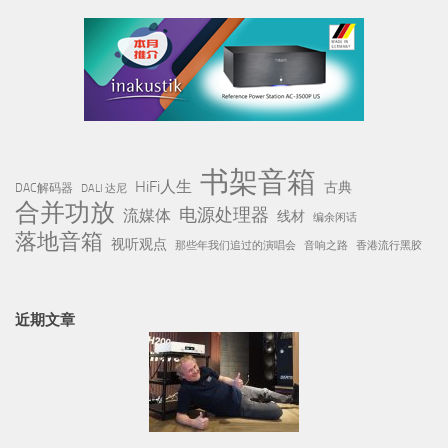
书架音箱
HiFi人生
古典
DAC解码器
DALI 达尼
合并功放
电源处理器
流媒体
线材
编余闲话
落地音箱
视听观点
那些年我们追过的演唱会
音响之路
香港流行黑胶
近期文章