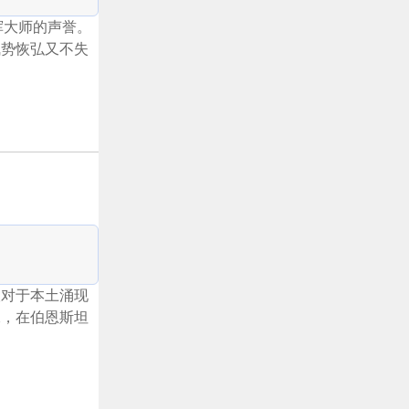
挥大师的声誉。
气势恢弘又不失
人对于本土涌现
像，在伯恩斯坦