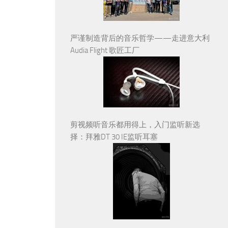
严谨制造背后的音乐哲学——走进意大利
Audia Flight 歌匠工厂
剪视频听音乐都用得上，入门监听新选
择：拜雅DT 30 IE监听耳塞