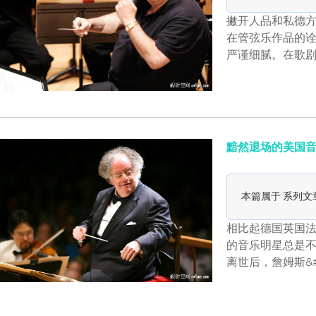
撇开人品和私德方
在管弦乐作品的
严谨细腻。在歌剧
黯然退场的美国音
本篇属于 系列文
相比起德国英国
的音乐明星总是
离世后，詹姆斯&#1