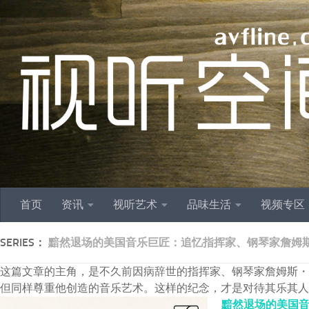
跳至内容
首页
资讯
视听艺术
品味生活
视频专区
SERIES：
黯然退场的美国音乐巨匠：追忆指挥家、钢琴家詹姆斯
这篇文章的主角，是不久前因病辞世的指挥家、钢琴家詹姆斯・
但同样尊重他创造的音乐艺术。这样的纪念，才是对待其乐其人
黯然退场的美国音