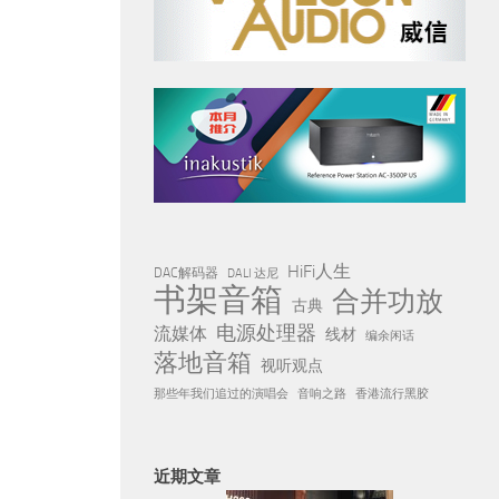
HiFi人生
DAC解码器
DALI 达尼
书架音箱
合并功放
古典
电源处理器
流媒体
线材
编余闲话
落地音箱
视听观点
那些年我们追过的演唱会
音响之路
香港流行黑胶
近期文章