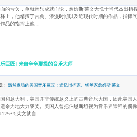
面的亏欠，单就音乐成就而论，詹姆斯·莱文无愧于当代杰出指
诠释上，他精擅于古典、浪漫时期以及近现代时期的作品，指挥
作品的指挥上他 …
乐巨匠 | 来自辛辛那提的音乐大师
章：
黯然退场的美国音乐巨匠：追忆指挥家、钢琴家詹姆斯·莱文
法国和意大利，美国并非传统意义上的古典音乐大国，因此美国
不遗余力地大力褒奖。美国人曾把伯恩斯坦视为音乐界崇拜的偶
2539;莱文就自 …