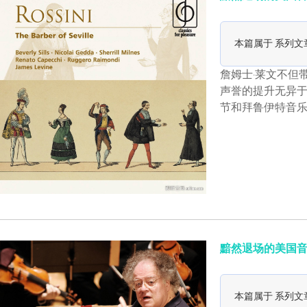
本篇属于 系列文
詹姆士·莱文不但
声誉的提升无异
节和拜鲁伊特音乐
黯然退场的美国音乐
本篇属于 系列文