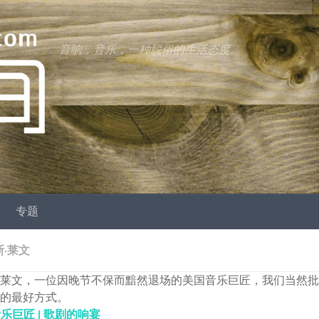
音响，音乐，一种脱俗的生活态度。
专题
·莱文
莱文，一位因晚节不保而黯然退场的美国音乐巨匠，我们当然批
的最好方式。
乐巨匠 | 歌剧的响宴