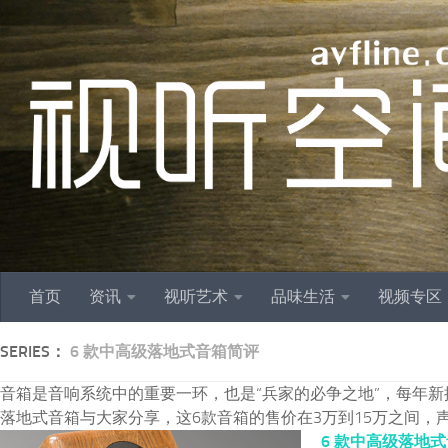
跳至内容
首页
资讯
视听艺术
品味生活
视频专区
SERIES：
6 款中高级落地式音箱简评
音箱是音响系统中的重要一环，也是“兵家的必争之地”，每年
落地式音箱与大家分享，这6款音箱的售价在3万到15万之间
6 款中高级落地式音箱