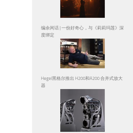
编余闲话 | 一份好奇心，与《莉莉玛莲》深
度绑定
Hegel黑格尔推出 H200和A200 合并式放大
器