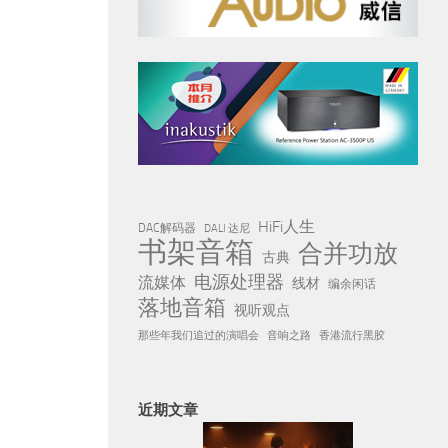
HiFi人生
DAC解码器
DALI 达尼
书架音箱
合并功放
古典
电源处理器
流媒体
线材
编余闲话
落地音箱
视听观点
那些年我们追过的演唱会
音响之路
香港流行黑胶
近期文章