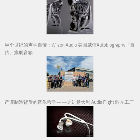
半个世纪的声学自传：Wilson Audio 美国威信Autobiography「自
传」旗舰音箱
严谨制造背后的音乐哲学——走进意大利 Audia Flight 歌匠工厂