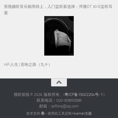
剪视频听音乐都用得上，入门监听新选择：拜雅DT 30 IE监听耳
塞
HiFi人生 | 音响之路（九十）
视听前线 © 2026. 版权所有。(
粤ICP备15022204号-1
)
联系电话：020-83850588
邮箱：avfliine@qq.com
技术支持
- 使用此工具定制
Hueman主题