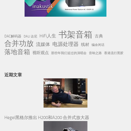
书架音箱
HiFi人生
古典
DAC解码器
DALI 达尼
合并功放
电源处理器
流媒体
线材
编余闲话
落地音箱
视听观点
那些年我们追过的演唱会
音响之路
香港流行黑胶
近期文章
Hegel黑格尔推出 H200和A200 合并式放大器