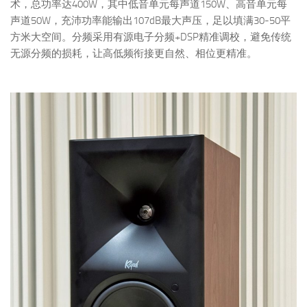
术，总功率达400W，其中低音单元每声道150W、高音单元每
声道50W，充沛功率能输出107dB最大声压，足以填满30-50平
方米大空间。分频采用有源电子分频+DSP精准调校，避免传统
无源分频的损耗，让高低频衔接更自然、相位更精准。