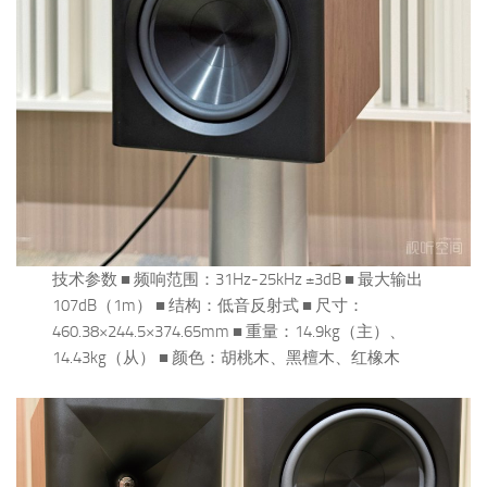
技术参数 ■ 频响范围：31Hz-25kHz ±3dB ■ 最大输出
107dB（1m） ■ 结构：低音反射式 ■ 尺寸：
460.38×244.5×374.65mm ■ 重量：14.9kg（主）、
14.43kg（从） ■ 颜色：胡桃木、黑檀木、红橡木