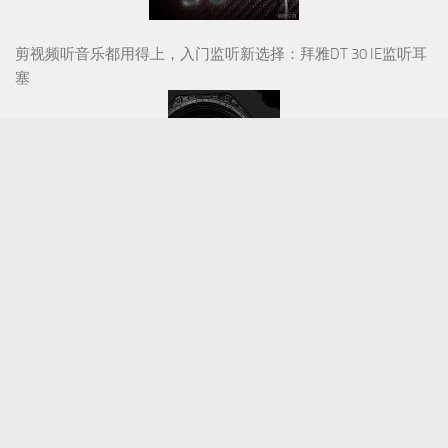
剪视频听音乐都用得上，入门监听新选择：拜雅DT 30 IE监听耳
塞
HiFi人生 | 音响之路（九十）
视听前线 © 2026. 版权所有。(
粤ICP备15022204号-1
)
联系电话：020-83850588
邮箱：avfliine@qq.com