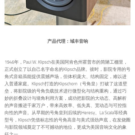
产品代理：域丰音响
1946年，Paul W. Klipsch在美国阿肯色州霍普市的简陋工棚里，
正式创立了以自己名字命名的Klipsch品牌。彼时，影院专用的号
角式音箱虽能提供震撼声场，但体积庞大、结构固定，难以进
入普通家庭。Klipsch打造的Klipschorn（号角皇）打破了这道壁
垒，将影院级的号角负载技术进行微型化与结构重构，通过巧
妙的折叠设计与墙角利用方案，成功把影院的大动态、高解析
的声音搬进千家万户，带来高效率、低失真、宽动态与可控指
向性的声音。从早期的号角皇到后续的Heresy、La Scala等经典
型号，Klipsch凭借标志性的号角高音与美式强劲声底，在发烧圈
与影院领域奠定了不可撼动的地位，更成为美国音响文化的象
征之一。