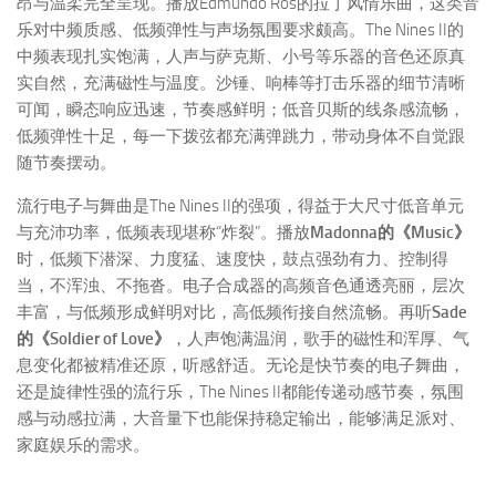
昂与温柔完全呈现。播放Edmundo Ros的拉丁风情乐曲，这类音
乐对中频质感、低频弹性与声场氛围要求颇高。The Nines II的
中频表现扎实饱满，人声与萨克斯、小号等乐器的音色还原真
实自然，充满磁性与温度。沙锤、响棒等打击乐器的细节清晰
可闻，瞬态响应迅速，节奏感鲜明；低音贝斯的线条感流畅，
低频弹性十足，每一下拨弦都充满弹跳力，带动身体不自觉跟
随节奏摆动。
流行电子与舞曲是The Nines II的强项，得益于大尺寸低音单元
与充沛功率，低频表现堪称“炸裂”。播放
Madonna的《Music》
时，低频下潜深、力度猛、速度快，鼓点强劲有力、控制得
当，不浑浊、不拖沓。电子合成器的高频音色通透亮丽，层次
丰富，与低频形成鲜明对比，高低频衔接自然流畅。再听
Sade
的《Soldier of Love》
，人声饱满温润，歌手的磁性和浑厚、气
息变化都被精准还原，听感舒适。无论是快节奏的电子舞曲，
还是旋律性强的流行乐，The Nines II都能传递动感节奏，氛围
感与动感拉满，大音量下也能保持稳定输出，能够满足派对、
家庭娱乐的需求。