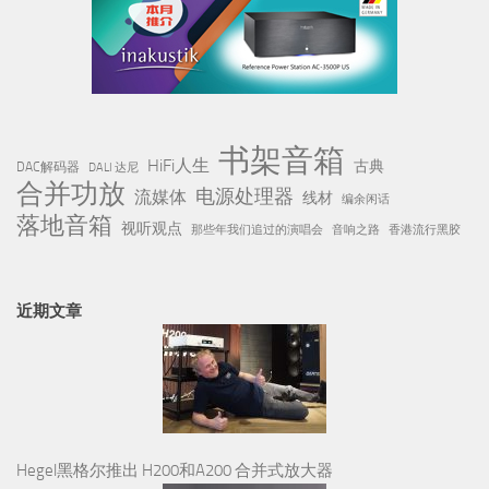
书架音箱
HiFi人生
古典
DAC解码器
DALI 达尼
合并功放
电源处理器
流媒体
线材
编余闲话
落地音箱
视听观点
那些年我们追过的演唱会
音响之路
香港流行黑胶
近期文章
Hegel黑格尔推出 H200和A200 合并式放大器