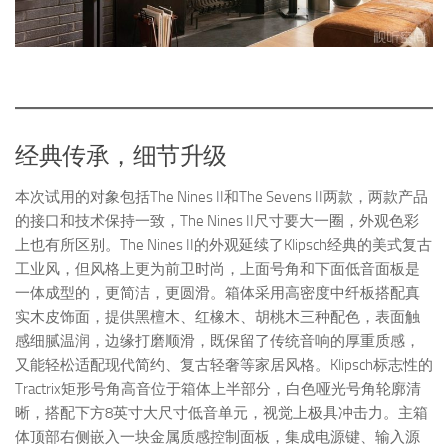
经典传承，细节升级
本次试用的对象包括The Nines II和The Sevens II两款，两款产品
的接口和技术保持一致，The Nines II尺寸要大一圈，外观色彩
上也有所区别。The Nines II的外观延续了Klipsch经典的美式复古
工业风，但风格上更为前卫时尚，上面号角和下面低音面板是
一体成型的，更简洁，更圆滑。箱体采用高密度中纤板搭配真
实木皮饰面，提供黑檀木、红橡木、胡桃木三种配色，表面触
感细腻温润，边缘打磨顺滑，既保留了传统音响的厚重质感，
又能轻松适配现代简约、复古轻奢等家居风格。Klipsch标志性的
Tractrix矩形号角高音位于箱体上半部分，白色哑光号角轮廓清
晰，搭配下方8英寸大尺寸低音单元，视觉上极具冲击力。主箱
体顶部右侧嵌入一块金属质感控制面板，集成电源键、输入源