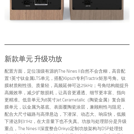
新款单元 升级功放
配置方面，定位顶级有源的The Nines II自然不会含糊，高音配
置1英寸钛金属LTS单元，搭配Klipsch专利Tractrix矩形号角。钛
膜材质刚性强、质量轻，高频延伸可达25kHz；号角结构能提升
高频效率，减少扩散损耗，让高音更通透、细节更丰富、指向
更精准。低音单元为8英寸Jet Cerametallic（陶瓷金属）复合振
膜单元，以金属为基底、表面覆陶瓷涂层，兼顾刚性与阻尼，
配合大尺寸磁路与高弹悬边，下潜深、动态大、响应快，低频
下潜达到31Hz，在大音量下也不失真。功放与处理部分是升级
重点，The Nines II深度整合Onkyo定制功放架构与DSP处理技