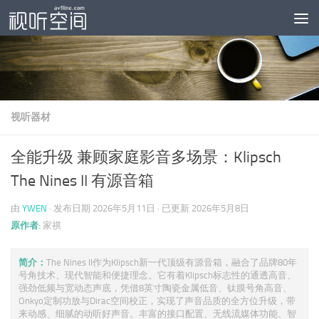
跳至内容
视听器材
全能升级 兼顾家庭影音多场景：Klipsch
The Nines II 有源音箱
由
YWEN
· 发布日期
2026年5月11日
· 已更新
2026年5月8日
原作者:
家祺
简介：
The Nines II作为Klipsch新一代顶级有源音箱，融合了品牌80年
号角技术、现代智能和便捷理念。它有着Klipsch标志性的通透高音、
强劲低频与宽动态声底，凭借8英寸陶瓷金属低音、钛膜号角高音、
Onkyo定制功放与Dirac空间校正，实现了声音品质的全方位升级，带
来动感、细腻的动听好声音。丰富的接口配置、无线流媒体功能、智