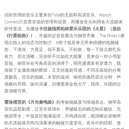
试听所用的音乐主要来自Tidal的无损和高清音乐。Klipsch
Connect只负责音箱的管理和设置，而播放音乐则用各大流媒体
软件直连。先播放
卡拉扬指挥柏林爱乐乐团的《火星》（选自
《行星组曲》）
。开篇的定音鼓重击与铜管齐奏，The Nines Ii展
现出惊人的动态与控制力，8英寸低音单元带来磅礴的低频铺
垫，下潜深、力度足，却不轰头、不松散，每一下鼓点都扎实
有力、层次清晰，完全听不出如此大能量，竟来自一对小书架
音箱。铜管乐在号角高音的演绎下，明亮通透富有穿透力，既
保留了金属质感的辉煌，又无丝毫刺耳感，不同乐器组的分离
度极高，弦乐的细腻、木管的温润、铜管的激昂层次分明，声
场横向开阔、纵向深邃，仿佛置身金色大厅，指挥、乐团的位
置清晰可辨。
霍洛维茨的《月光奏鸣曲》
则考验细腻度与情感表达。钢琴高
音区晶莹剔透，泛音丰富绵长，琴键敲击的瞬态响应极快，无
拖泥带水；中低音区饱满温润，共鸣感自然，能清晰还原钢琴
的木质箱体共鸣与演奏者的触键力度变化。音乐中的忧郁、激