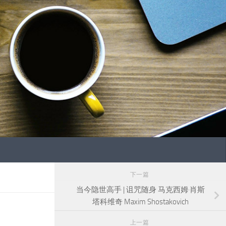
下一篇
当今隐世高手 | 诅咒随身 马克西姆·肖斯
塔科维奇 Maxim Shostakovich
上一篇