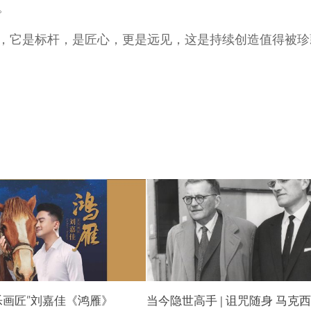
。
，它是标杆，是匠心，更是远见，这是持续创造值得被珍
乐画匠”刘嘉佳《鸿雁》
当今隐世高手 | 诅咒随身 马克西