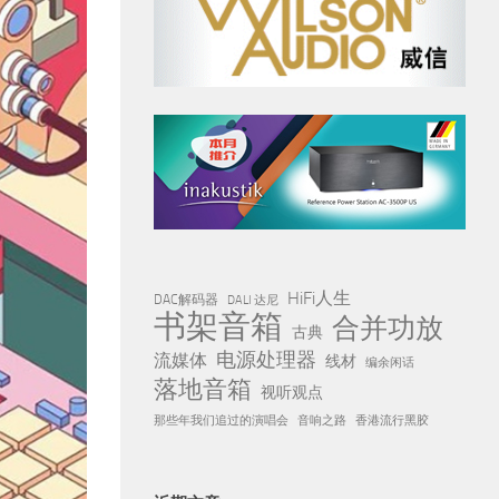
HiFi人生
DAC解码器
DALI 达尼
书架音箱
合并功放
古典
电源处理器
流媒体
线材
编余闲话
落地音箱
视听观点
那些年我们追过的演唱会
音响之路
香港流行黑胶