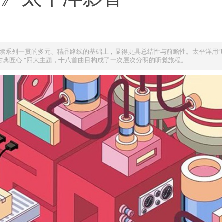
延续系列一贯的多元、精品路线的基础上，显得更具总结性与前瞻性。太平洋用“
量与古典匠心 ”四大主题，十八首曲目构成了一次层次分明的听觉旅程。