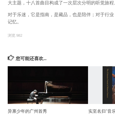
大主题，十八首曲目构成了一次层次分明的听觉旅程
对于乐迷，它是指南，是藏品，也是陪伴；对于行业
记忆。
浏览 982
您可能还喜欢...
异禀少年的广州首秀
实至名归“音