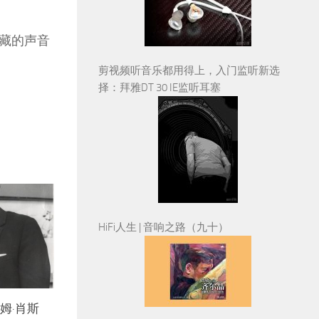
藏的声音
剪视频听音乐都用得上，入门监听新选
择：拜雅DT 30 IE监听耳塞
HiFi人生 | 音响之路（九十）
姆·肖斯