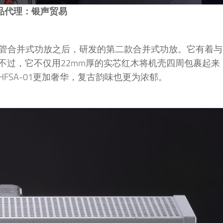
品代理：银声贸易
A-01电子管合并式功放之后，研发的第二款合并式功放。它有着与HF
不过，它不仅用22mm厚的实芯红木将机壳四周包裹起来
FSA-01更加奢华，复古韵味也更为浓郁。