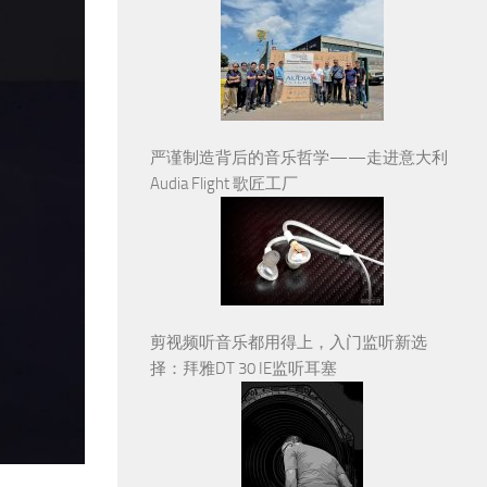
严谨制造背后的音乐哲学——走进意大利
Audia Flight 歌匠工厂
剪视频听音乐都用得上，入门监听新选
择：拜雅DT 30 IE监听耳塞