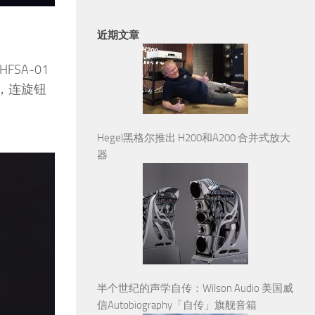
近期文章
SA-01
，连旋钮
Hegel黑格尔推出 H200和A200 合并式放大
器
半个世纪的声学自传：Wilson Audio 美国威
信Autobiography「自传」旗舰音箱