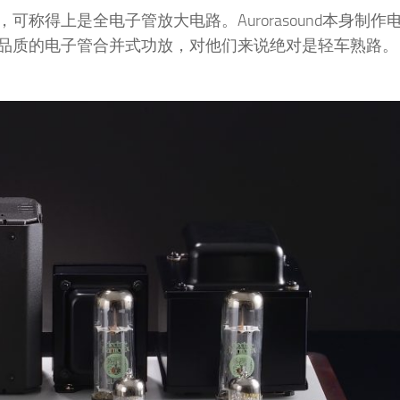
称得上是全电子管放大电路。Aurorasound本身制作
品质的电子管合并式功放，对他们来说绝对是轻车熟路。