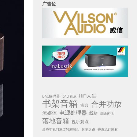
广告位
HiFi人生
DAC解码器
DALI 达尼
书架音箱
合并功放
古典
电源处理器
流媒体
线材
编余闲话
落地音箱
视听观点
那些年我们追过的演唱会
音响之路
香港流行黑胶