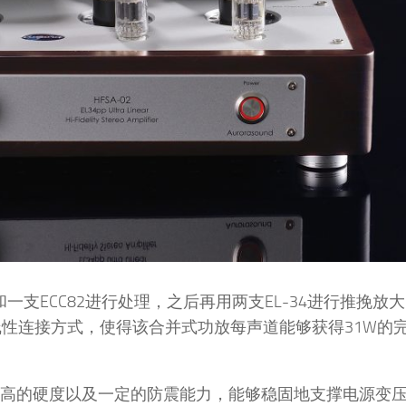
3和一支ECC82进行处理，之后再用两支EL-34进行推挽放
超线性连接方式，使得该合并式功放每声道能够获得31W的
当高的硬度以及一定的防震能力，能够稳固地支撑电源变