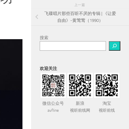
上一篇
飞碟唱片那些百听不厌的专辑 | 《让爱
自由》-黄莺莺（1990）
搜索
欢迎关注
微信公众号
新浪
淘宝
avfline
视听前线网
视听前线