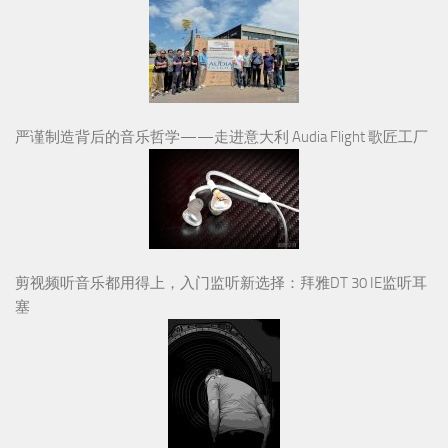
严谨制造背后的音乐哲学——走进意大利 Audia Flight 歌匠工厂
剪视频听音乐都用得上，入门监听新选择：拜雅DT 30 IE监听耳
塞