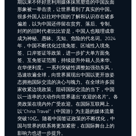
期以来不怀好意利用媒体抹黑塑造的中国反面
形象被一举击溃，让世界看到了真实的中国。
很多外国人以往对中国的了解和认识存在诸多
偏差，以为中国还停留在贫穷、落后、专制、
封闭的旧时代者比比皆是，中国人也顺理成章
成为神秘、愚昧、无知、危险的代名词。2024
年，中国不断优化过境免签、区域性入境免
签、口岸签证等政策，进一步扩大单方面免
签、互免签证范围，持续提升外籍人员来华、
在华便利度。一系列突破性调整如强劲东风，
迅速吹遍全球，向世界展现出中国以更开放姿
态拥抱国际交流的决心与魄力。在全球许多国
家收紧边境政策、阻碍国际交流的当下，中国
以一连串的大动作向世界递出“欢迎的名片”。各
类政策在境内外广受欢迎。在国际互联网上，
以“China Travel”（中国游）为主题的媒体流量
突破10亿。随着中国签证政策的不断优化，中
国与世界的联系将更加紧密，在国际舞台上的
影响力也进一步提升。