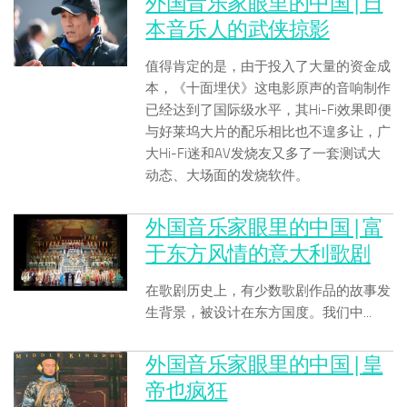
外国音乐家眼里的中国 | 日
本音乐人的武侠掠影
值得肯定的是，由于投入了大量的资金成
本，《十面埋伏》这电影原声的音响制作
已经达到了国际级水平，其Hi-Fi效果即便
与好莱坞大片的配乐相比也不遑多让，广
大Hi-Fi迷和AV发烧友又多了一套测试大
动态、大场面的发烧软件。
外国音乐家眼里的中国 | 富
于东方风情的意大利歌剧
在歌剧历史上，有少数歌剧作品的故事发
生背景，被设计在东方国度。我们中...
外国音乐家眼里的中国 | 皇
帝也疯狂