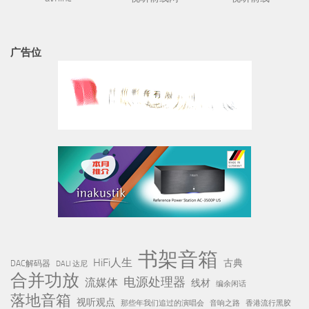
广告位
书架音箱
HiFi人生
古典
DAC解码器
DALI 达尼
合并功放
电源处理器
流媒体
线材
编余闲话
落地音箱
视听观点
那些年我们追过的演唱会
音响之路
香港流行黑胶