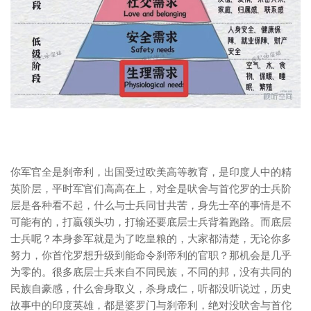
你军官全是刹帝利，出国受过欧美高等教育，是印度人中的精
英阶层，平时军官们高高在上，对全是吠舍与首佗罗的士兵阶
层是各种看不起，什么与士兵同甘共苦，身先士卒的事情是不
可能有的，打贏领头功，打输还要底层士兵背着跑路。而底层
士兵呢？本身参军就是为了吃皇粮的，大家都清楚，无论你多
努力，你首佗罗想升级到能命令刹帝利的官职？那机会是几乎
为零的。很多底层士兵来自不同民族，不同的邦，没有共同的
民族自豪感，什么舍身取义，杀身成仁，听都没听说过，历史
故事中的印度英雄，都是婆罗门与刹帝利，绝对没吠舍与首佗