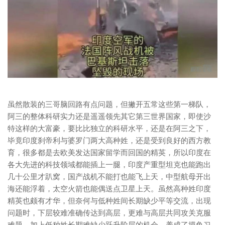
虽然散装的三哥脑回路有点问题，但撇开五常这些第一梯队，
阿三的整体科研实力还是遥遥领先其它第三世界国家，即使沙
特这样的大富豪，要比比独立的科研水平，还是在阿三之下，
毕竟印度刹帝利与婆罗门两大高种姓，还是受到良好的西方教
育，很多都是去欧美发达国家留学而回国的精英，所以印度在
各大先进的科技领域都能插上一腿，印度产重型坦克也能跑出
几十公里才趴窝，国产战机不能打也能飞上天，中型航母开出
海还能浮着，太空火箭也能偶送点卫星上天。虽然高种姓印度
精英也颇有才华，但奈何与低种姓间长期缺少平等交流，出现
问题时，下层较难准确传达到高层，更难与高层共同攻关克服
难题，加上低种姓长期难缺少跃升阶层的机会，养成了摸鱼习