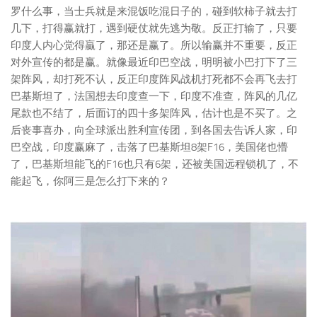
罗什么事，当士兵就是来混饭吃混日子的，碰到软柿子就去打
几下，打得赢就打，遇到硬仗就先逃为敬。反正打输了，只要
印度人内心觉得贏了，那还是赢了。所以输赢并不重要，反正
对外宣传的都是赢。就像最近印巴空战，明明被小巴打下了三
架阵风，却打死不认，反正印度阵风战机打死都不会再飞去打
巴基斯坦了，法国想去印度查一下，印度不准查，阵风的几亿
尾款也不结了，后面订的四十多架阵风，估计也是不买了。之
后丧事喜办，向全球派出胜利宣传团，到各国去告诉人家，印
巴空战，印度赢麻了，击落了巴基斯坦8架F16，美国佬也懵
了，巴基斯坦能飞的F16也只有6架，还被美国远程锁机了，不
能起飞，你阿三是怎么打下来的？