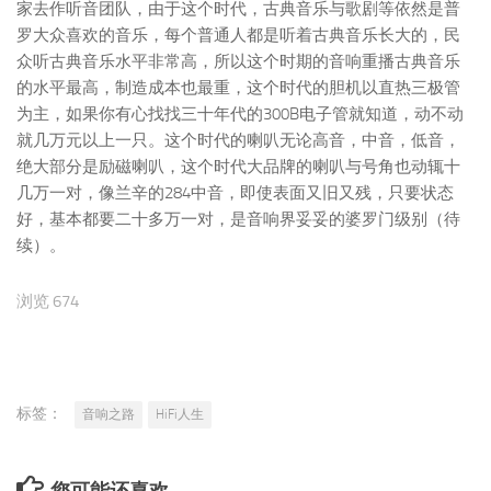
家去作听音团队，由于这个时代，古典音乐与歌剧等依然是普
罗大众喜欢的音乐，每个普通人都是听着古典音乐长大的，民
众听古典音乐水平非常高，所以这个时期的音响重播古典音乐
的水平最高，制造成本也最重，这个时代的胆机以直热三极管
为主，如果你有心找找三十年代的300B电子管就知道，动不动
就几万元以上一只。这个时代的喇叭无论高音，中音，低音，
绝大部分是励磁喇叭，这个时代大品牌的喇叭与号角也动辄十
几万一对，像兰辛的284中音，即使表面又旧又残，只要状态
好，基本都要二十多万一对，是音响界妥妥的婆罗门级别（待
续）。
浏览 674
标签：
音响之路
HiFi人生
您可能还喜欢...