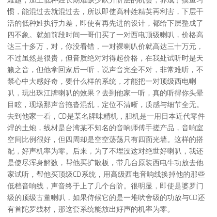
惯，能混过去就混过去，所以即使高种姓精英再利害，下层干
活的低种姓执行力差，即使有再先进的设计，都给下层整成了
四不象。就如前段时间一哥们买了一对西电顶级喇叭，价格高
达三十多万，对，你没看错，一对裸喇叭价就高达三十万元，
不过虽然是很贵，但音质绝对对得起价格，在我处试听时是天
籁之音，但他拿回家后一听，说声音完全不对，非常难听，不
禁心中大感好奇，要什么样的系统，才能把一对顶级西电喇
叭，玩出珠江牌喇叭的效果？去到他家一听，真的听得你头晕
目眩，现场那声音拖沓混乱，定位不清晰，质感与细节全无。
去到他家一看，CD是某名牌味精机，胆机是一用日本近代零件
焊的土炮，线材是台湾某不知名的音响师傅手搓产品，音响室
空间比例很好，但四周却是空空荡荡只有四面光墙。这样的搭
配，好声机率为零。后来，为了不埋没这对绝世好喇叭，我还
是使尽浑身解数，帮他买扩散板，带几台原装西电牛功放去他
家试听，帮他买顶级CD系统，用高级西电音响线换掉他的那些
低档音响线，声音终于上了几个台阶。很明显，即使是婆罗门
级的顶级古董喇叭，如果侍候它的是一堆吠舍级的功放与CD还
有首陀罗线材，那这套系统能放出好声的机率为零。