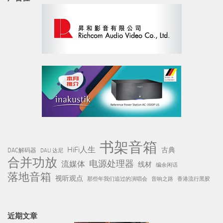
书架音箱
HiFi人生
古典
DAC解码器
DALI 达尼
合并功放
电源处理器
流媒体
线材
编余闲话
落地音箱
视听观点
那些年我们追过的演唱会
音响之路
香港流行黑胶
近期文章