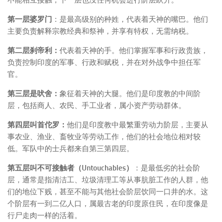
第一层婆罗门
：是最高级别的种姓，代表着天神的嘴巴。他们
主要负责解释宗教经典和祭神，并享有特权，无需纳税。
第二层刹帝利：
代表着天神的手。他们掌握军事和行政贵族，
负责控制印度的军事、行政和赋税，并在对外战争中担任军
官。
第三层是吠舍：
象征着天神的大腿。他们是印度教的中间阶
层，包括商人、农民、手工业者，属小资产劳动群体。
第四层叫首佗罗：
他们是印度教中最繁重劳动力阶层，主要从
事农业、渔业、畜牧业等劳动工作，他们的社会地位相对较
低。军队中的士兵都来自第三第四层。
第五层叫不可接触者（Untouchables）
：是最低劣的社会阶
层，通常是指清洁工、垃圾清理工等从事肮脏工作的人群，他
们的地位下贱，甚至不能与其他社会阶层饮同一口井的水。这
个阶层有一到二亿人口，属最古老的印度原住民，在印度像是
行尸走肉一样的活着。