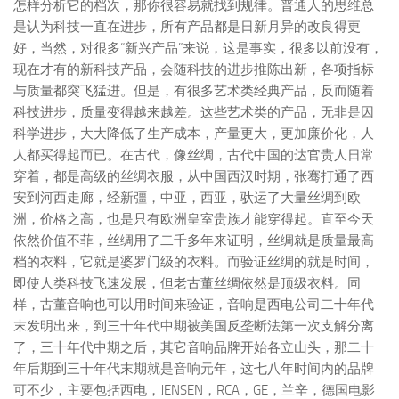
怎样分析它的档次，那你很容易就找到规律。普通人的思维总
是认为科技一直在进步，所有产品都是日新月异的改良得更
好，当然，对很多“新兴产品”来说，这是事实，很多以前没有，
现在才有的新科技产品，会随科技的进步推陈出新，各项指标
与质量都突飞猛进。但是，有很多艺术类经典产品，反而随着
科技进步，质量变得越来越差。这些艺术类的产品，无非是因
科学进步，大大降低了生产成本，产量更大，更加廉价化，人
人都买得起而已。在古代，像丝绸，古代中国的达官贵人日常
穿着，都是高级的丝绸衣服，从中国西汉时期，张骞打通了西
安到河西走廊，经新彊，中亚，西亚，驮运了大量丝绸到欧
洲，价格之高，也是只有欧洲皇室贵族才能穿得起。直至今天
依然价值不菲，丝绸用了二千多年来证明，丝绸就是质量最高
档的衣料，它就是婆罗门级的衣料。而验证丝绸的就是时间，
即使人类科技飞速发展，但老古董丝绸依然是顶级衣料。同
样，古董音响也可以用时间来验证，音响是西电公司二十年代
末发明出来，到三十年代中期被美国反垄断法第一次支解分离
了，三十年代中期之后，其它音响品牌开始各立山头，那二十
年后期到三十年代末期就是音响元年，这七八年时间内的品牌
可不少，主要包括西电，JENSEN，RCA，GE，兰辛，德国电影