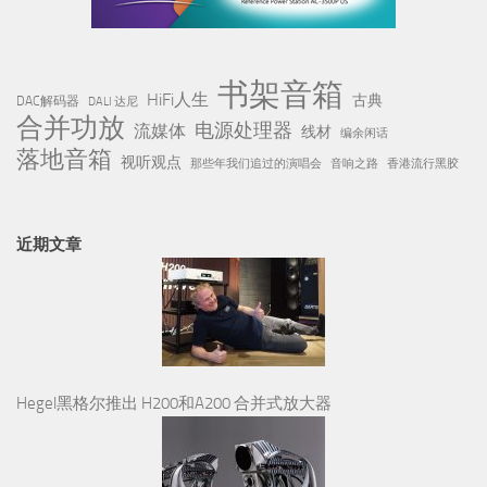
书架音箱
HiFi人生
古典
DAC解码器
DALI 达尼
合并功放
电源处理器
流媒体
线材
编余闲话
落地音箱
视听观点
那些年我们追过的演唱会
音响之路
香港流行黑胶
近期文章
Hegel黑格尔推出 H200和A200 合并式放大器