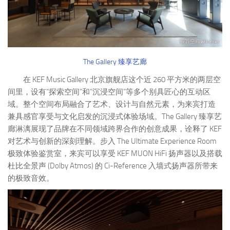
The Gallery 臻享艺廊
在 KEF Music Gallery 北京旗舰店这个近 260 平方米的两层空
间里，设有“探索空间”和“沉浸空间”等多个别具匠心的互动区
域。整个空间布局融合了艺术、设计与自然元素，为来宾打造
兼具感官享受与文化启发的沉浸式体验场域。The Gallery 臻享艺
廊淋漓展现了品牌在不同领域跨界合作的创意成果，诠释了 KEF
对艺术与创新的深刻理解。步入 The Ultimate Experience Room
极致体验鉴赏室，来宾可以享受 KEF MUON HiFi 扬声器以及搭载
杜比全景声 (Dolby Atmos) 的 Ci-Reference 入墙式扬声器所带来
的极致音效。