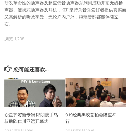
研发革命性的扬声器及超重低音扬声器系列到成功开拓无线扬
声器、便携式扬声器及耳机，KEF 坚持为音乐爱好者提供真实而
又高解析的听觉享受，无论户内户外，纯臻音韵都能伴随左
右。
浏览 1,208
您可能还喜欢...
众星齐贺新专辑 郎朗携手鸟
919经典黑胶竞拍会隆重举
叔助阵仁川亚运开幕式
行
2014年9月18日
2015年9月29日