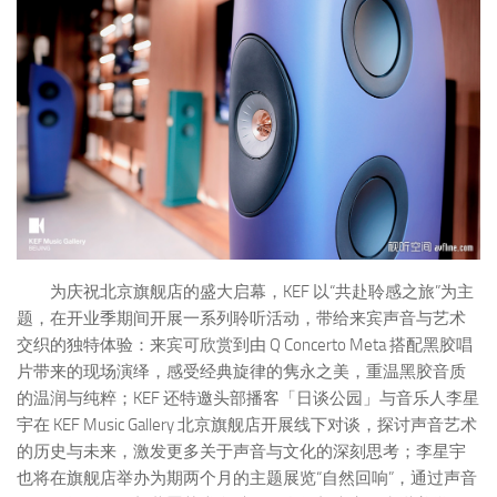
为庆祝北京旗舰店的盛大启幕，KEF 以“共赴聆感之旅”为主
题，在开业季期间开展一系列聆听活动，带给来宾声音与艺术
交织的独特体验：来宾可欣赏到由 Q Concerto Meta 搭配黑胶唱
片带来的现场演绎，感受经典旋律的隽永之美，重温黑胶音质
的温润与纯粹；KEF 还特邀头部播客「日谈公园」与音乐人李星
宇在 KEF Music Gallery 北京旗舰店开展线下对谈，探讨声音艺术
的历史与未来，激发更多关于声音与文化的深刻思考；李星宇
也将在旗舰店举办为期两个月的主题展览“自然回响”，通过声音