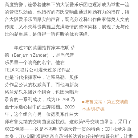
高度赞誉，连带着他棒下的大阪爱乐乐团也逐渐成为举世一流
的管弦乐劲旅。他指挥的布氏交响曲通过刚劲有力的指挥，结
合大阪爱乐乐团厚实的声音，既充分诠释出作曲家德奥人文的
传统，又不失尊贵典雅且充满激情的整体风格，展现了无与伦
比的凝重感，是值得一听再听的优秀演绎。
年过70的英国指挥家本杰明·萨
德（Benjamin Zander），是当代音
乐界里一个响亮的名字。他在
TELARC唱片公司灌录过多张作品，
也是当代指挥家中，诠释马勒、贝多
芬作品公认的权威高手。而他与新英
格兰爱乐乐团这个组合，也因为唱片
录音的一系列成功，成为TELARC乃
■ 布鲁克纳：第五交响曲
至于乐迷心目中的王牌搭档。2009
本杰明·萨德
年，这个组合向另一位德奥系作曲大
师布鲁克纳的交响曲发起挑战。这款第5号交响曲录音，采用了
双CD包装——这是本杰明·萨德录音一贯的特色：CD1收录乐曲
本身，CD2则附赠萨德亲自录制长达近80分钟的精辟分析，让世