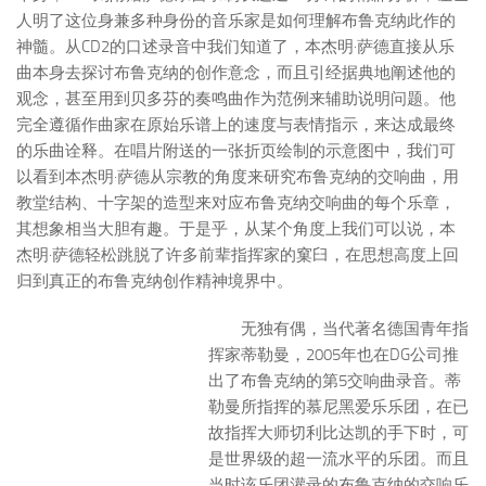
人明了这位身兼多种身份的音乐家是如何理解布鲁克纳此作的
神髓。从CD2的口述录音中我们知道了，本杰明·萨德直接从乐
曲本身去探讨布鲁克纳的创作意念，而且引经据典地阐述他的
观念，甚至用到贝多芬的奏鸣曲作为范例来辅助说明问题。他
完全遵循作曲家在原始乐谱上的速度与表情指示，来达成最终
的乐曲诠释。在唱片附送的一张折页绘制的示意图中，我们可
以看到本杰明·萨德从宗教的角度来研究布鲁克纳的交响曲，用
教堂结构、十字架的造型来对应布鲁克纳交响曲的每个乐章，
其想象相当大胆有趣。于是乎，从某个角度上我们可以说，本
杰明·萨德轻松跳脱了许多前辈指挥家的窠臼，在思想高度上回
归到真正的布鲁克纳创作精神境界中。
无独有偶，当代著名德国青年指
挥家蒂勒曼，2005年也在DG公司推
出了布鲁克纳的第5交响曲录音。蒂
勒曼所指挥的慕尼黑爱乐乐团，在已
故指挥大师切利比达凯的手下时，可
是世界级的超一流水平的乐团。而且
当时该乐团灌录的布鲁克纳的交响乐