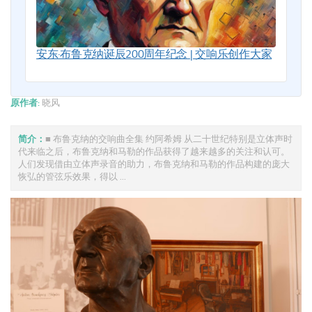
安东·布鲁克纳诞辰200周年纪念 | 交响乐创作大家
原作者:
晓风
简介：
■ 布鲁克纳的交响曲全集 约阿希姆 从二十世纪特别是立体声时
代来临之后，布鲁克纳和马勒的作品获得了越来越多的关注和认可。
人们发现借由立体声录音的助力，布鲁克纳和马勒的作品构建的庞大
恢弘的管弦乐效果，得以 ...