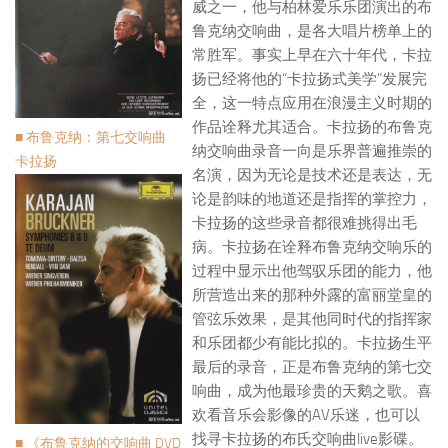
威之一，他与柏林爱乐乐团演出的布
鲁克纳交响曲，是各大唱片榜单上的
常胜军。事实上早在六十年代，卡拉
扬已经将他的“卡拉扬式美学”发展完
全，这一特点应用在浪漫主义时期的
作品诠释尤其适合。卡拉扬的布鲁克
■ 布鲁克纳：第七交响曲
纳交响曲录音一向是乐界普遍推崇的
卡拉扬
名演，因为无论是技术还是表达，无
论是韵味的地道还是指挥的掌控力，
卡拉扬的这些录音都很难挑得出毛
病。卡拉扬在诠释布鲁克纳交响乐的
过程中显示出他驾驭乐团的能力，他
所营造出来的那种外露的富丽堂皇的
管弦乐效果，是其他同时代的指挥家
和乐团都少有能比拟的。卡拉扬生平
最后的录音，正是布鲁克纳的第七交
响曲，成为他最珍贵的天鹅之歌。喜
欢看音乐会影像的AV乐迷，也可以
找寻卡拉扬的布氏交响曲live影碟。
■ 《布鲁克纳的交响曲 DVD