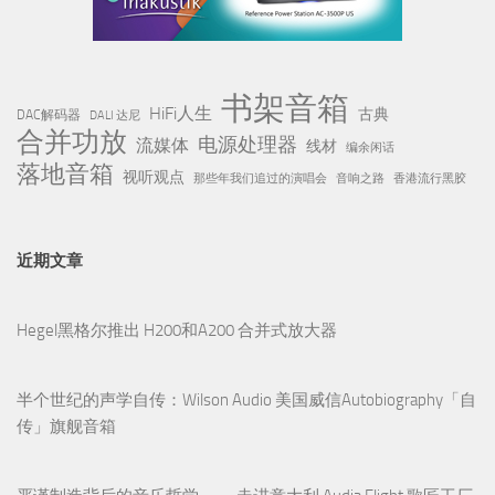
书架音箱
HiFi人生
古典
DAC解码器
DALI 达尼
合并功放
电源处理器
流媒体
线材
编余闲话
落地音箱
视听观点
那些年我们追过的演唱会
音响之路
香港流行黑胶
近期文章
Hegel黑格尔推出 H200和A200 合并式放大器