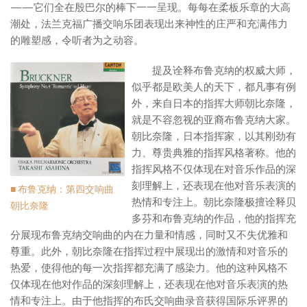
——它们全在殷巴尔的棒下一一呈现。每每在柔板乐章的大高
潮处，法兰克福广播交响乐团表现出来神性的庄严和充满伟力
的雕塑感，令听者为之动容。
提及诠释布鲁克纳的权威大师，
似乎都是欧美人的天下，都凡事有例
外，来自日本的指挥大师朝比奈隆，
就是不容忽视的亚裔布鲁克纳大家。
朝比奈隆，日本指挥家，以其刚劲有
力、尊贵典雅的指挥风格著称。他的
指挥风格不仅体现在对音乐作品的深
刻理解上，还表现在他对音乐表演的
■ 布鲁克纳：第四交响曲
热情和专注上。朝比奈隆极擅诠释贝
朝比奈隆
多芬和布鲁克纳的作品，他的指挥充
分展现布鲁克纳交响曲的内在力量和情感，同时又不失优雅和
尊重。此外，朝比奈隆在指挥过程中展现出的激情和对音乐的
热爱，使得他的每一次指挥都充满了感染力。他的这种风格不
仅体现在他对作品的深刻理解上，还表现在他对音乐表演的热
情和专注上。由于他指挥的布氏交响曲录音获得国际乐评界的