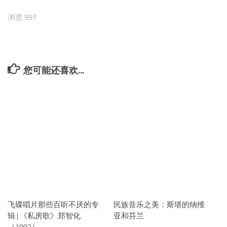
浏览 997
您可能还喜欢...
飞碟唱片那些百听不厌的专
民族音乐之美：斯堪的纳维
辑 | 《私房歌》郑智化
亚和芬兰