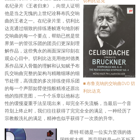
切利比达克
名纪录片《王者归来》，向世人证明
他是当之无愧的上世纪诠释布氏交响
曲的王者之一。在纪录片里，切利比
达克通过细致的排练逐帧逐句地剖析
交响曲的每一个要点，帮助已然是世
界第一的管弦乐团的团员们更深刻理
解作品，这些隽永的画面深深印刻在
观众心目中。切利比达克用他对德奥
系作品深入骨髓的理解和认知赋予布
氏交响曲完整的架构与精雕细琢的细
节处理，高强度的多次排练使得乐团
■ 布鲁克纳的交响曲DVD 切
的每一个声部如臂使指般精准还原出
利比达克
他的指挥意图，一个个乐章以他标志
性的缓慢凝重手法呈现出来，却完全不失流畅，当最后一个音
符划上终止时，我们往往获得了完完全全的满足，一种经历了
宗教般洗礼的满足，精神也似乎获得了一次质的升华。
君特·旺德是一位实力坚强的德
国指挥大师，而且同样是一位不折不