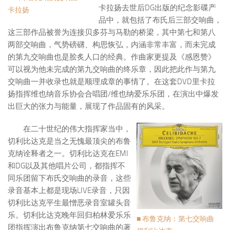
卡拉扬去世后DG出版的纪念影碟产
卡拉扬
品中，就包括了布氏后三部交响曲，
这三部作品被誉为连接贝多芬与马勒的桥梁，其中第七和第八
两部交响曲，气势磅礴、构思恢弘，内涵非常丰富，而未完成
的第九交响曲也是脍炙人口的经典。作曲家更提及《感恩赞》
可以视为他未完成的第九交响曲的终乐章，因此把此作与第九
交响曲一并收录也就是顺理成章的事情了。在这套DVD里卡拉
扬指挥维也纳音乐协会合唱团/维也纳爱乐乐团，在演出中爆发
出巨大的张力与能量，展现了作品固有的风采。
在二十世纪的伟大指挥家当中，
切利比达克是当之无愧最顶尖的布鲁
克纳诠释者之一。切利比达克在EMI
和DG以及其他唱片公司，都指挥不
同乐团留下布氏交响曲的录音，这些
录音基本上都是现场LIVE录音，只因
切利比达克平生最憎恶录音室罐头音
乐。切利比达克晚年回归柏林爱乐乐
■ 布鲁克纳：第七交响曲
团指挥演出布鲁克纳第七交响曲的著