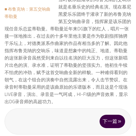
就是名垂乐史的经典名演。现在慕尼
■ 布鲁克纳：第五交响曲
黑爱乐乐团终于灌录了新的布鲁克纳
蒂勒曼
第五交响曲录音，指挥家是该乐团的
现任音乐总监蒂勒曼。蒂勒曼近年来DG旗下的红人，唱片一张
接一张地推出，在过去的十多年里他主要是作为歌剧指挥驰骋
于乐坛上，对德奥派系作曲家的作品有相当多的了解。因此他
指挥布鲁克纳的交响乐，味道是想象中的纯正、地道。蒂勒曼
的这张新录音虽然受到来自以往名演的巨大压力，但这张新唱
片出色的演、录水准，证明了蒂勒曼的坚强实力。他初生牛犊
不怕虎的冲劲，赋予这首交响曲全新的样貌。一种难得看到的
朝气，在这个组合的演奏中自然流露出来，令人击节赞叹。在
录音时蒂勒曼采用的是该曲原始的乐谱版本，而且这是个现场
LIVE录音，演出、录音是一气呵成，HI-FI级的声音效果，显示
出DG录音师的高超功力。
下一篇