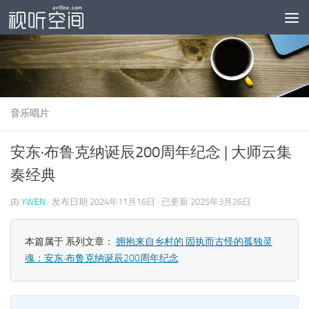
跳至内容
音乐唱片
安东·布鲁克纳诞辰200周年纪念 | 大师云集
奏经典
由
YWEN
· 发布日期
2024年11月16日
· 已更新
2025年3月26日
本篇属于 系列文章：
拥抱来自乡村的 固执而古怪的孤独灵
魂：安东·布鲁克纳诞辰200周年纪念