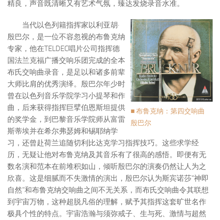
精良，声音既清晰又有艺术气氛，臻达发烧录音水准。
当代以色列籍指挥家以利亚胡·
殷巴尔，是一位不容忽视的布鲁克纳
专家，他在TELDEC唱片公司指挥德
国法兰克福广播交响乐团完成的全本
布氏交响曲录音，是足以和诸多前辈
大师比肩的优秀演绎。殷巴尔年少时
曾在以色列音乐学院学习小提琴和作
曲，后来获得指挥巨擘伯恩斯坦提供
■ 布鲁克纳：第四交响曲
的奖学金，到巴黎音乐学院师从富雷
殷巴尔
斯蒂埃并在希尔弗瑟姆和锡耶纳学
习，还曾赴荷兰追随切利比达克学习指挥技巧。这些求学经
历，无疑让他对布鲁克纳及其音乐有了很高的感悟。即便有无
数名演和范本在前堆积如山，倾听殷巴尔的演奏仍然让人为之
欣喜。这是细腻而不失激情的演出，殷巴尔认为斯宾诺莎“神即
自然”和布鲁克纳交响曲之间不无关系，而布氏交响曲令其联想
到宇宙万物，这种超脱凡俗的理解，赋予其指挥这套旷世名作
极具个性的特点。宇宙浩瀚与须弥戒子、生与死、激情与超然