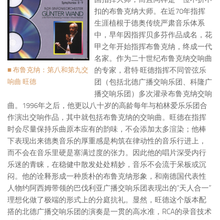
扣的布鲁克纳大师。在近70年指挥
生涯植根于德奥传统严肃音乐体系
中，早年因指挥贝多芬作品成名，花
甲之年开始指挥布鲁克纳，终成一代
名家。作为二十世纪布鲁克纳交响曲
■ 布鲁克纳：第八和第九交
的专家，君特·旺德指挥不同管弦乐
响曲 旺德
团（包括北德广播交响乐团、科隆广
播交响乐团）多次灌录布鲁克纳交响
曲。1996年之后，他更以八十岁的高龄每年与柏林爱乐乐团合
作演出交响作品，其中就包括布鲁克纳的交响曲。旺德在指挥
时会尽量保持乐曲原本应有的韵味，不会添加太多渲染；他棒
下表现出来德奥音乐的厚重感是构筑在律动性的音乐行进上，
而不会在音乐里硬是塞满过度的张力。因此他的唱片深受内行
乐迷的青睐，在稳健中散发处处精妙，音乐不会流于呆板或沉
闷。他的诠释形成一种质朴的布鲁克纳形象，和南德国代表性
人物约阿西姆带领的巴伐利亚广播交响乐团表现出的“天人合一”
理想化做了极端的形式上的分庭抗礼。显然，旺德这个版本配
搭的北德广播交响乐团的演奏是一贯的高水准，RCA的录音技术