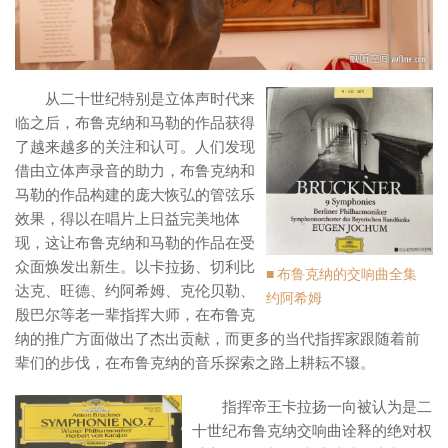
从二十世纪特别是立体声时代来
临之后，布鲁克纳和马勒的作品获得
了越来越多的关注和认可。人们发现
借由立体声录音的助力，布鲁克纳和
马勒的作品构建的庞大恢弘的管弦乐
效果，得以在唱片上日益完美地体
现，这让布鲁克纳和马勒的作品在受
众面焕发出新生。以卡拉扬、切利比
■ 布鲁克纳的交响曲全集
达克、旺德、约阿希姆、克伦贝勒、
约阿希姆
殷巴尔等老一辈指挥大师，在布鲁克
纳的推广方面做出了杰出贡献，而更多的当代指挥家跟随着前
辈们的步伐，在布鲁克纳的音乐探索之路上耕耘不辍。
指挥帝王卡拉扬一向被认为是二
十世纪布鲁克纳交响曲诠释的绝对权