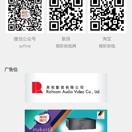
微信公众号
新浪
淘宝
avfline
视听前线网
视听前线
广告位
书架音箱
HiFi人生
古典
DAC解码器
DALI 达尼