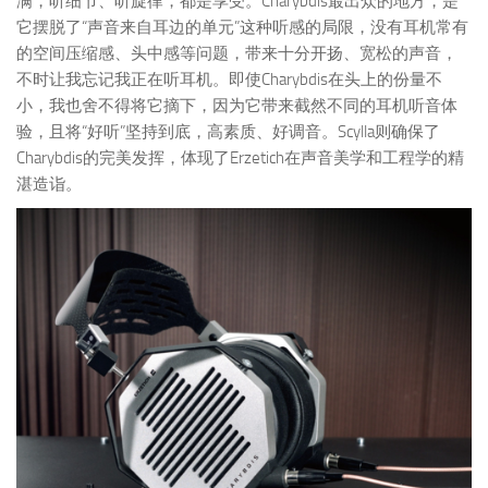
满，听细节、听旋律，都是享受。Charybdis最出众的地方，是
它摆脱了“声音来自耳边的单元”这种听感的局限，没有耳机常有
的空间压缩感、头中感等问题，带来十分开扬、宽松的声音，
不时让我忘记我正在听耳机。即使Charybdis在头上的份量不
小，我也舍不得将它摘下，因为它带来截然不同的耳机听音体
验，且将“好听”坚持到底，高素质、好调音。Scylla则确保了
Charybdis的完美发挥，体现了Erzetich在声音美学和工程学的精
湛造诣。