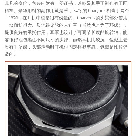
非凡的身价，包装内附有一份证书，以彰显其手工制作的工匠
精神。豪华用料的副作用就是重，740g的 Charybdis相当于两个
HD820，在耳机中也是很有份量的。Charybdis的头梁部分使用
一块面积很大、质地很柔软的人造革（当然也是为了环保），
提供良好的承托作用，耳罩也设计了可调节长度的旋转轴，能
够很好地包裹住不同尺寸的头部。虽然耳机比较沉，但戴上去
没有垂坠感，头部活动时耳机也固定得挺牢靠，佩戴是比较舒
适的。