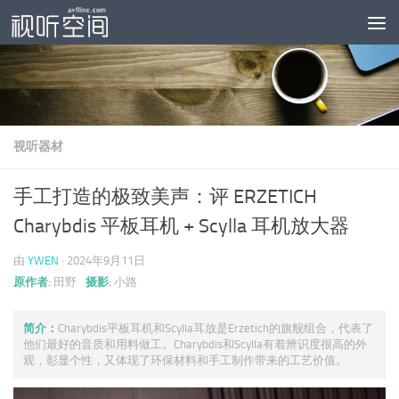
跳至内容
视听器材
手工打造的极致美声：评 ERZETICH
Charybdis 平板耳机 + Scylla 耳机放大器
由
YWEN
·
2024年9月11日
原作者:
田野
摄影:
小路
简介：
Charybdis平板耳机和Scylla耳放是Erzetich的旗舰组合，代表了
他们最好的音质和用料做工。Charybdis和Scylla有着辨识度很高的外
观，彰显个性，又体现了环保材料和手工制作带来的工艺价值。