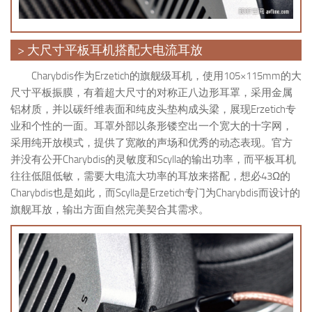
> 大尺寸平板耳机搭配大电流耳放
Charybdis作为Erzetich的旗舰级耳机，使用105×115mm的大
尺寸平板振膜，有着超大尺寸的对称正八边形耳罩，采用金属
铝材质，并以碳纤维表面和纯皮头垫构成头梁，展现Erzetich专
业和个性的一面。耳罩外部以条形镂空出一个宽大的十字网，
采用纯开放模式，提供了宽敞的声场和优秀的动态表现。官方
并没有公开Charybdis的灵敏度和Scylla的输出功率，而平板耳机
往往低阻低敏，需要大电流大功率的耳放来搭配，想必43Ω的
Charybdis也是如此，而Scylla是Erzetich专门为Charybdis而设计的
旗舰耳放，输出方面自然完美契合其需求。