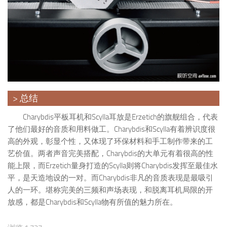
> 总结
Charybdis平板耳机和Scylla耳放是Erzetich的旗舰组合，代表
了他们最好的音质和用料做工。Charybdis和Scylla有着辨识度很
高的外观，彰显个性，又体现了环保材料和手工制作带来的工
艺价值。两者声音完美搭配，Charybdis的大单元有着很高的性
能上限，而Erzetich量身打造的Scylla则将Charybdis发挥至最佳水
平，是天造地设的一对。而Charybdis非凡的音质表现是最吸引
人的一环。堪称完美的三频和声场表现，和脱离耳机局限的开
放感，都是Charybdis和Scylla物有所值的魅力所在。