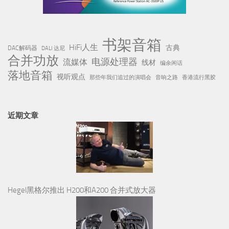
合并功放
电源处理器
流媒体
线材
编余闲话
落地音箱
视听观点
那些年我们追过的演唱会
音响之路
香港流行黑胶
近期文章
Hegel黑格尔推出 H200和A200 合并式放大器