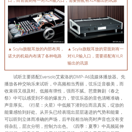
口，而背面则有一对XLR输入口，需要搭配有XLR输出的讯源
▲ Scylla旗舰耳放的背面则有一
▲ Scylla旗舰耳放的内部布局，
对XLR输入口，需要搭配有XLR
诺大的机箱内布满了各种电路
输出的讯源
试听主要搭配Eversolo艾索洛的DMP-A6流媒体播放器。先
播放各种交响乐来试听，中高频相当秀丽，弦乐泛音极美，而
收束得又很及时。低频有弹性，强而不腻。芭蕾舞剧《春之
祭》中可以感受到不俗的爆发力，管弦乐器的音色清晰准确，
声音厚实。《行星：火星》中低频下潜到位而且真实，绽放的
能量感恰到好处。从开头已经表现出层层递进的气势和能量，
可以听到立体而准确的声场，后半段相当响亮时声音也没有变
得杂乱，层次分明，控制力出色。《四季：夏季》中高频延伸