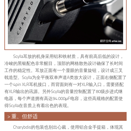
Scylla耳放的机身采用铝和铁材质，具有前高后低的设计，
冷峻的黑银配色非常醒目，顶部的网格散热设计确保了长时间
工作的稳定性。耳放正面有一个显眼的音量旋钮，设计成三叉
戟造型。Scylla为全平衡双单声道A类放大设计，正面右侧配置了
一个4pin XLR耳机接口，而背面则有一对XLR输入口，需要搭配
有XLR输出的讯源。另外Scylla的音量控制配置了80级步进式继
电器，每个声道拥有高达94.000μF电容，这些高规格的配置使
得Scylla在音质上有着出色的表现。
> 重、但舒适
Charybdis的包装也别出心裁，使用铝合金手提箱，体现其