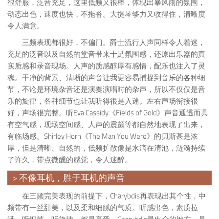
很舒服，泛音充足，这里低频又很棒，体现出暴风雨的氛围，
动态出色，速度也快，不拖沓。大提琴够力又收得住，清晰度
令人满意。
三频表现都很好，不偏门。爵士流行人声同样令人着迷，
充足的泛音以及自然的堂音带来十足氛围感，还原出乐器的真
实质感和录音现场。人声的质感醇厚有感情，配乐也注入了灵
魂。干净的背景、清晰的声音让我更容易捕捉到音乐的各种细
节，不论是环境杂音还是演奏演唱时的杂声，所以不仅仅是音
乐的旋律，各种细节也让我听得很是入迷。左右声场衔接很
好，声场很完整。听Eva Cassidy《Fields of Gold》声音通透而具
有空气感，现场空间感、人声的震颤等都自然地表现了出来，
有临场感。Shirley Horn《The Man You Were》的贝斯甚是浓
厚，但是清晰、自然的，低频扩散像是水滴在清池，涟漪持续
了许久，带点微醺的感觉，令人迷醉。
> 不像耳机，胜于耳机的声音
在三频完美表现的前提下，Charybdis再表现出其个性，中
频带有一丝甜美，以及柔和细腻的气质。听感出色，素质拉