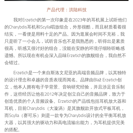
产品代理：洪陆科技
我对Erzetich的第一次印象是在2023年的耳机展上试听他们
的Charybdis耳机和Scylla唱放组合，外形很酷，而且材质看着很
结实，一看便是用料十足的产品。因为逛展会时间不充裕，我
只是听了一小会儿，试听音乐也不是我熟悉的，听得出是素质
很高，听感又很讨好的组合，没能在安静的环境仔细聆听略感
遗憾。所以现在有机会深入品味Erzetich的旗舰组合，我自然不
会错过。
Erzetich是一个来自斯洛文尼亚的高端音频品牌，以其独特
的设计理念和卓越的音质表现而闻名。品牌由Blaž Erzetich创
立，他本人拥有电子学背景、音响研究经验，并且涉足音乐制
作，这些经历让他在2012年决定创立自己的音频品牌，致力于
创造优质的个人音频设备。Erzetich的产品线包括耳机放大器和
耳机，目前Charybdis（大漩涡）是其旗舰款开放式平板耳机，
而Scylla（赛可乐）则是一款专为Charybdis设计的全平衡耳机放
大器，以其强大的驱动力和高电流输出能力，为耳机提供完美
的搭配。