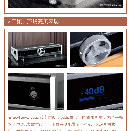
> 三频、声场完美表现
▲ Scylla是Erzetich专门为Charybdis而设计的旗舰耳放，为全平衡
双单声道A类放大设计，正面右侧配置了一个4pin XLR耳机接