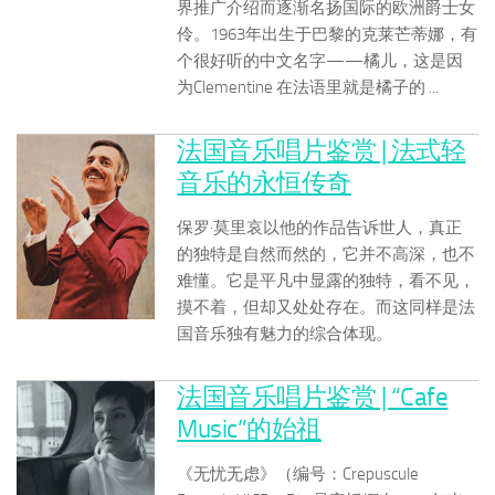
界推广介绍而逐渐名扬国际的欧洲爵士女
伶。1963年出生于巴黎的克莱芒蒂娜，有
个很好听的中文名字——橘儿，这是因
为Clementine 在法语里就是橘子的 ...
法国音乐唱片鉴赏 | 法式轻
音乐的永恒传奇
保罗·莫里哀以他的作品告诉世人，真正
的独特是自然而然的，它并不高深，也不
难懂。它是平凡中显露的独特，看不见，
摸不着，但却又处处存在。而这同样是法
国音乐独有魅力的综合体现。
法国音乐唱片鉴赏 | “Cafe
Music”的始祖
《无忧无虑》（编号：Crepuscule