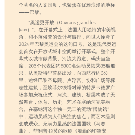
个著名的人文国度，也聚焦在优雅浪漫的地标
——巴黎。
“奥运更开放（Ouvrons grand les
Jeux）”。在开幕式上，法国人用独特的审美视
角，和不落俗套的设计与编排，向世人诠释了
2024年巴黎奥运会的这句口号。这是现代奥运
会首次在开放式城市空间举行开幕式。整个开
幕式以城市做背景、河流为跑道、码头当坐
席，205个代表团约6800名运动员搭乘85艘船
只，从奥斯特里茨桥出发，向西航行约6公
里，途经巴黎圣母院、卢浮宫、协和广场等标
志性建筑，至埃菲尔铁塔对岸的特罗卡德罗广
场参加庆祝仪式。河流、建筑、桥梁构成了天
然舞台，体育、历史、艺术在塞纳河完美融
合。在塞纳河这个独一无二的流动“博物馆”
中，运动员成为人们关注的焦点，而艺术品则
变成观众。充满力量感的法国国歌《马赛
曲》、菲利普·拉莫的歌剧《殷勤的印第安