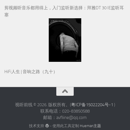
剪视频听音乐都用得上，入门监听新选择：拜雅DT 30 IE监听耳
塞
HiFi人生 | 音响之路（九十）
视听前线 © 2026. 版权所有。(
粤ICP备15022204号-1
)
联系电话：020-83850588
邮箱：avfliine@qq.com
技术支持
- 使用此工具定制
Hueman主题