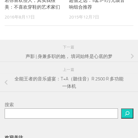
若你喜欢怪人，其实我很
超值之选：5套3-5万元级音
美：不喜欢穿鞋的艺术家们
响组合推荐
2016年8月17日
2015年12月7日
下一篇
声影 | 身兼多职的她， 填词始终是心底的梦
上一篇
全能王者的音乐盛宴：T+A（聽佳音）R 2500 R 多功能
一体机
搜索
欢迎关注