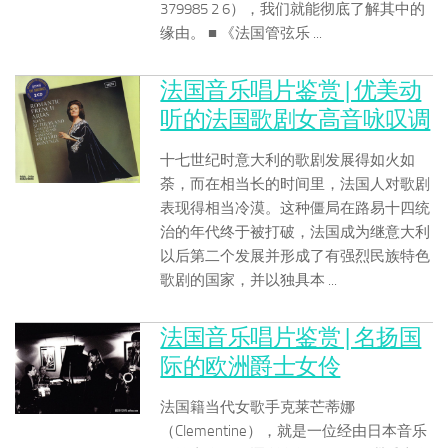
379985 2 6），我们就能彻底了解其中的
缘由。 ■ 《法国管弦乐 ...
法国音乐唱片鉴赏 | 优美动
听的法国歌剧女高音咏叹调
十七世纪时意大利的歌剧发展得如火如
荼，而在相当长的时间里，法国人对歌剧
表现得相当冷漠。这种僵局在路易十四统
治的年代终于被打破，法国成为继意大利
以后第二个发展并形成了有强烈民族特色
歌剧的国家，并以独具本 ...
法国音乐唱片鉴赏 | 名扬国
际的欧洲爵士女伶
法国籍当代女歌手克莱芒蒂娜
（Clementine），就是一位经由日本音乐