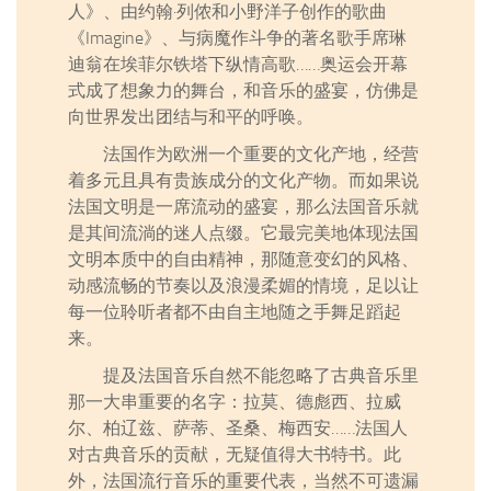
人》、由约翰·列侬和小野洋子创作的歌曲
《Imagine》、与病魔作斗争的著名歌手席琳
迪翁在埃菲尔铁塔下纵情高歌……奥运会开幕
式成了想象力的舞台，和音乐的盛宴，仿佛是
向世界发出团结与和平的呼唤。
法国作为欧洲一个重要的文化产地，经营
着多元且具有贵族成分的文化产物。而如果说
法国文明是一席流动的盛宴，那么法国音乐就
是其间流淌的迷人点缀。它最完美地体现法国
文明本质中的自由精神，那随意变幻的风格、
动感流畅的节奏以及浪漫柔媚的情境，足以让
每一位聆听者都不由自主地随之手舞足蹈起
来。
提及法国音乐自然不能忽略了古典音乐里
那一大串重要的名字：拉莫、德彪西、拉威
尔、柏辽兹、萨蒂、圣桑、梅西安……法国人
对古典音乐的贡献，无疑值得大书特书。此
外，法国流行音乐的重要代表，当然不可遗漏