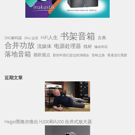
书架音箱
HiFi人生
古典
DAC解码器
DALI 达尼
合并功放
电源处理器
流媒体
线材
编余闲话
落地音箱
视听观点
那些年我们追过的演唱会
音响之路
香港流行黑胶
近期文章
Hegel黑格尔推出 H200和A200 合并式放大器