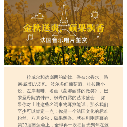
拉威尔和德彪西的旋律、香奈尔香水、路
易·威登LV皮包、波尔多红葡萄酒、杜拉斯小
说、左岸咖啡、名画《蒙娜丽莎的微笑》、巴
黎圣母院的钟声、枫丹白露的艺术盛会……如
果你对上述这些名词事物耳熟能详，那么我们
至少可以肯定一点：你是一个法国文化的标准
粉丝。八月金秋，硕果飘香。就在刚刚落幕的
第33届奥运会上，全球再一次把目光聚焦在这