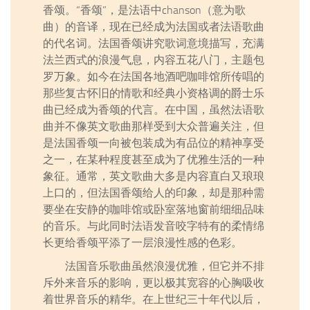
香颂。“香颂”，是法语中chanson（意为歌
曲）的音译，现在已经成为法国或者法语歌曲
的代名词。法国香颂讲究歌词意境描写，充满
法兰西式的浪漫气息，内容五花八门，主题包
罗万象。如今在法国各地酒吧咖啡馆所传唱的
那些复古怀旧的情歌和经典小资格调的爵士乐
曲已经成为香颂的代言。在中国，虽然法语歌
曲并不像英文歌曲那样受到大众普遍关注，但
是法国香颂一向被包装成为有品位的精神享受
之一，在某种程度甚至成为了优雅生活的一种
象征。通常，英文歌曲大多是内容直白又琅琅
上口的，但法国香颂给人的印象，却是那种需
要坐在安静的咖啡馆或卧室落地窗前细细品味
的音乐。与此同时法语发音咬字特有的柔情绵
长更给香颂平添了一层浪漫性感的色彩。
法国音乐歌曲虽然浪漫优雅，但它并不排
斥外来音乐的影响，更以极其宽容的心胸吸收
着世界音乐的精华。在上世纪三十年代以后，