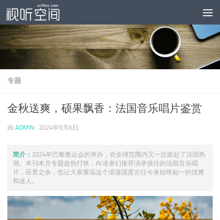
跳至内容
专题
金秋送爽，硕果飘香：法国音乐唱片鉴赏
由
ADMIN
·
2024年9月6日
简介：
2024年巴黎奥运会的举办，在全球范围内又一次掀起了法国热
潮。本刊本月专题趁热打铁，向读者们推荐演录俱佳的法国音乐唱
片，应景之余，也让大家重温这个浪漫国度古往今来始终如一的优雅
和迷人。