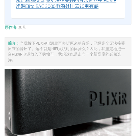
系统脱胎换骨,我沉浸在曼妙的音乐世界中:PLiXiR
净源Elite BAC 3000电源处理器试用有感
原作者:
李凡
简介：
当我拆下PLiXiR电源后再去听原来的音乐，已经完全无法接受
原来的音质了。这不就是HiFi入坑时的体验么？因此，我坚定地把一
台PLiXiR电源放入了购物车，我想这也是走向一个新高度的必然选
择。