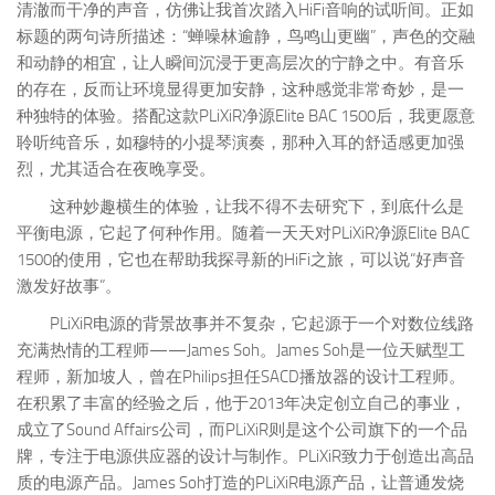
清澈而干净的声音，仿佛让我首次踏入HiFi音响的试听间。正如
标题的两句诗所描述：“蝉噪林逾静，鸟鸣山更幽”，声色的交融
和动静的相宜，让人瞬间沉浸于更高层次的宁静之中。有音乐
的存在，反而让环境显得更加安静，这种感觉非常奇妙，是一
种独特的体验。搭配这款PLiXiR净源Elite BAC 1500后，我更愿意
聆听纯音乐，如穆特的小提琴演奏，那种入耳的舒适感更加强
烈，尤其适合在夜晚享受。
这种妙趣横生的体验，让我不得不去研究下，到底什么是
平衡电源，它起了何种作用。随着一天天对PLiXiR净源Elite BAC
1500的使用，它也在帮助我探寻新的HiFi之旅，可以说“好声音
激发好故事”。
PLiXiR电源的背景故事并不复杂，它起源于一个对数位线路
充满热情的工程师——James Soh。James Soh是一位天赋型工
程师，新加坡人，曾在Philips担任SACD播放器的设计工程师。
在积累了丰富的经验之后，他于2013年决定创立自己的事业，
成立了Sound Affairs公司，而PLiXiR则是这个公司旗下的一个品
牌，专注于电源供应器的设计与制作。PLiXiR致力于创造出高品
质的电源产品。James Soh打造的PLiXiR电源产品，让普通发烧