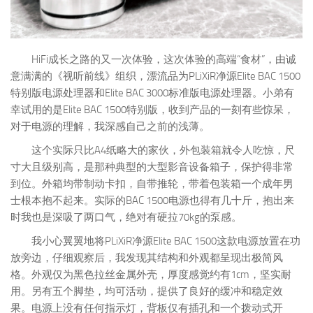
HiFi成长之路的又一次体验，这次体验的高端“食材”，由诚
意满满的《视听前线》组织，漂流品为PLiXiR净源Elite BAC 1500
特别版电源处理器和Elite BAC 3000标准版电源处理器。小弟有
幸试用的是Elite BAC 1500特别版，收到产品的一刻有些惊呆，
对于电源的理解，我深感自己之前的浅薄。
这个实际只比A4纸略大的家伙，外包装箱就令人吃惊，尺
寸大且级别高，是那种典型的大型影音设备箱子，保护得非常
到位。外箱均带制动卡扣，自带推轮，带着包装箱一个成年男
士根本抱不起来。实际的BAC 1500电源也得有几十斤，抱出来
时我也是深吸了两口气，绝对有硬拉70kg的泵感。
我小心翼翼地将PLiXiR净源Elite BAC 1500这款电源放置在功
放旁边，仔细观察后，我发现其结构和外观都呈现出极简风
格。外观仅为黑色拉丝金属外壳，厚度感觉约有1cm，坚实耐
用。另有五个脚垫，均可活动，提供了良好的缓冲和稳定效
果。电源上没有任何指示灯，背板仅有插孔和一个拨动式开