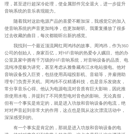
理，甚至进行超深冷处理，使金属部件完全退火，进一步提升
音响系统的音乐表现能力。
随着我对这款电源产品的喜爱不断加深，我感觉它的加入
使音响系统的声音更加纯净，也更加耐听。我重复播放了很多
过去收藏的曲目，每次都能听出新的感觉。
我找到一个最近顶流网红周鸿祎的故事。周鸿祎，作为360
公司的创始人，身家百亿，对HiFi音响的热爱令人瞩目。他的办
公室及家中拥有千万级的HiFi音响系统，对音响设备的品质、电
流纯净度极为讲究，甚至考虑从雅鲁藏布江水电站接电。他对
音响设备投入巨资，包括使用高端投影机、音箱等，并雇佣助
理专门负责开关机。周鸿祎不仅精通科技，也是音乐发烧友，
常分享音乐心得。他认为电源电流对音质有巨大影响，因此推
崇使用水电，并提到了不同类型电对音色的影响。无论真假，
但有一个事实是肯定的，就是进入功放和音响设备的电流，绝
对对声音起到非常大的作用，这点也是我从这次漂流活动中，
深深感受到的。
有一个事实是肯定的，那就是进入功放和音响设备的电