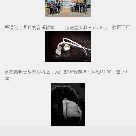
严谨制造背后的音乐哲学——走进意大利 Audia Flight 歌匠工厂
剪视频听音乐都用得上，入门监听新选择：拜雅DT 30 IE监听耳
塞