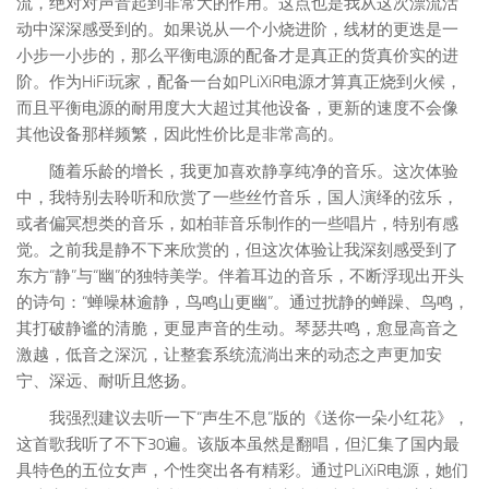
流，绝对对声音起到非常大的作用。这点也是我从这次漂流活
动中深深感受到的。如果说从一个小烧进阶，线材的更迭是一
小步一小步的，那么平衡电源的配备才是真正的货真价实的进
阶。作为HiFi玩家，配备一台如PLiXiR电源才算真正烧到火候，
而且平衡电源的耐用度大大超过其他设备，更新的速度不会像
其他设备那样频繁，因此性价比是非常高的。
随着乐龄的增长，我更加喜欢静享纯净的音乐。这次体验
中，我特别去聆听和欣赏了一些丝竹音乐，国人演绎的弦乐，
或者偏冥想类的音乐，如柏菲音乐制作的一些唱片，特别有感
觉。之前我是静不下来欣赏的，但这次体验让我深刻感受到了
东方“静”与“幽”的独特美学。伴着耳边的音乐，不断浮现出开头
的诗句：“蝉噪林逾静，鸟鸣山更幽”。通过扰静的蝉躁、鸟鸣，
其打破静谧的清脆，更显声音的生动。琴瑟共鸣，愈显高音之
激越，低音之深沉，让整套系统流淌出来的动态之声更加安
宁、深远、耐听且悠扬。
我强烈建议去听一下“声生不息”版的《送你一朵小红花》，
这首歌我听了不下30遍。该版本虽然是翻唱，但汇集了国内最
具特色的五位女声，个性突出各有精彩。通过PLiXiR电源，她们