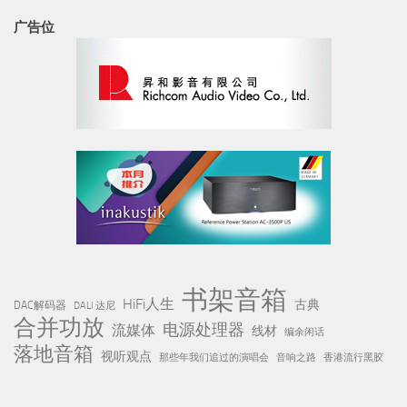
广告位
书架音箱
HiFi人生
古典
DAC解码器
DALI 达尼
合并功放
电源处理器
流媒体
线材
编余闲话
落地音箱
视听观点
那些年我们追过的演唱会
音响之路
香港流行黑胶