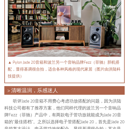
▲ Pylon Jade 20音箱和波兰另一个音响品牌Fezz（菲驰）胆机搭
配，显得基调很合拍，适合各种风格的现代家居（图片由洪陆科
技提供）
> 清晰温润，乐感迷人
听评Jade 20音箱不用费心考虑功放搭配的问题，因为洪陆
科技公司都有了推荐方案，他们同样代理的波兰另一个音响品
牌Fezz（菲驰）产品中，有两款电子管功放就能成为Jade 20音
箱的“最佳搭档”。之所以选择电子管搭配Jade 20，首先是Jade 20
音箱复古设计，电子管功放的配合，显得基调很合拍；其次是