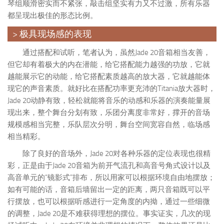
琴组顺滑密实而不紧张，敲击组坚实有力又不过激，所有乐器
都呈现出极佳的形态比例。
> 极具现场感的表现
通过搭配和试听，笔者认为，虽然Jade 20音箱相当友善，
但它却有着极大的内在潜能，给它搭配能力越强的功放，它就
越能展示它的动能，给它搭配素质越高的放大器，它就越能体
现它的声音素质。就好比在搭配功率更充沛的Titania放大器时，
Jade 20动静有致，轻松就能将音乐的动感和乐器的演奏能量展
现出来，整个舞台分划有致，乐团分离度非常好，撑开的音场
规模感相当完整，乐队层次分明，舞台空间宽容自然，临场感
相当精彩。
除了良好的音场外，Jade 20对各种乐器的定位表现也很精
彩，正是由于Jade 20音箱为前开气流孔和高音号角式设计以及
高音单元的“镜影式”排布，所以用家可以根据环境自由地摆放；
如有可能的话，音箱后墙留出一定的距离，两只音箱既可以平
行摆放，也可以根据听感进行一定角度的内拗，通过一些细微
的调整，Jade 20是不难获得理想的摆位。事实证实，几次的现