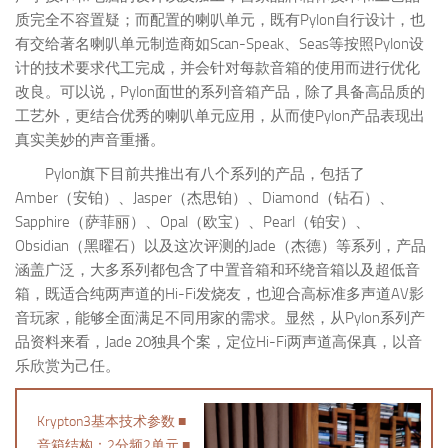
质完全不容置疑；而配置的喇叭单元，既有Pylon自行设计，也
有交给著名喇叭单元制造商如Scan-Speak、Seas等按照Pylon设
计的技术要求代工完成，并会针对每款音箱的使用而进行优化
改良。可以说，Pylon面世的系列音箱产品，除了具备高品质的
工艺外，更结合优秀的喇叭单元应用，从而使Pylon产品表现出
真实美妙的声音重播。
Pylon旗下目前共推出有八个系列的产品，包括了
Amber（安铂）、Jasper（杰思铂）、Diamond（钻石）、
Sapphire（萨菲丽）、Opal（欧宝）、Pearl（铂安）、
Obsidian（黑曜石）以及这次评测的Jade（杰德）等系列，产品
涵盖广泛，大多系列都包含了中置音箱和环绕音箱以及超低音
箱，既适合纯两声道的Hi-Fi发烧友，也迎合高标准多声道AV影
音玩家，能够全面满足不同用家的需求。显然，从Pylon系列产
品资料来看，Jade 20独具个案，定位Hi-Fi两声道高保真，以音
乐欣赏为己任。
Krypton3基本技术参数 ■
音箱结构：2分频2单元 ■