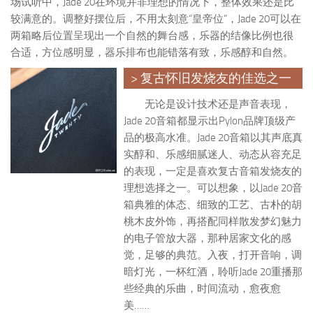
场试听中，Jade 20在环境并非理想的情况下，整体效果还是比
较满意的。调整好摆位后，不用太刻意“皇帝位”，Jade 20可以在
两箱略后位置呈现出一个自然的舞台感，乐器的结像比例也很
合适，方位感明显，器乐排布也能错落有致，乐感醇和自然。
> 复古怀旧发烧友的佳选之一
无论是设计技术还是声音表现，
Jade 20音箱都显示出Pylon品牌顶级产
品的极高水准。Jade 20音箱以其声底真
实醇和、乐感细腻迷人、动态从容充足
的表现，一定是喜欢复古音箱发烧友的
理想选择之一。可以想象，以Jade 20音
箱典雅的体态、细致的工艺、古朴的胡
桃木皮外饰，再搭配同样散发梦幻魅力
的电子管放大器，那种居家文化的感
觉，足够的典范。入夜，打开音响，调
暗灯光，一杯红酒，聆听Jade 20重播那
些经典的乐曲，时间流动，愈夜愈
美……