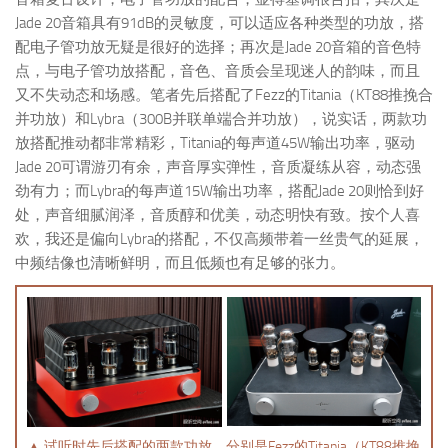
Jade 20音箱具有91dB的灵敏度，可以适应各种类型的功放，搭
配电子管功放无疑是很好的选择；再次是Jade 20音箱的音色特
点，与电子管功放搭配，音色、音质会呈现迷人的韵味，而且
又不失动态和场感。笔者先后搭配了Fezz的Titania（KT88推挽合
并功放）和Lybra（300B并联单端合并功放），说实话，两款功
放搭配推动都非常精彩，Titania的每声道45W输出功率，驱动
Jade 20可谓游刃有余，声音厚实弹性，音质凝练从容，动态强
劲有力；而Lybra的每声道15W输出功率，搭配Jade 20则恰到好
处，声音细腻润泽，音质醇和优美，动态明快有致。按个人喜
欢，我还是偏向Lybra的搭配，不仅高频带着一丝贵气的延展，
中频结像也清晰鲜明，而且低频也有足够的张力。
▲ 试听时先后搭配的两款功放，分别是Fezz的Titania（KT88推挽