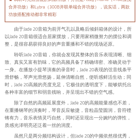
合并功放）和Lybra（300B并联单端合并功放），说实话，两款
功放搭配推动都非常精彩
由于Jade 20音箱为前开气孔以及略后倾斜箱体的设计，所
以Jade 20音箱很适合居家摆放，只要用家稍微努力的摆位和调
整，是很容易获得良好的声音重播和不错的现场还原。
聆听Jade 20音箱，你就会发现其整体的音乐表现清晰、细
致、真实又富有韵味，它的高频具备了精确绵密、准确灵动于
一身。在播放小提琴演奏的录音时，Jade 20表现的弦音线条平
滑舒畅，琴声光滑悠扬，延伸清晰自然，使听感鲜活生动；同
时，Jade 20高频的亮度充足，它极佳的透明度下，能够烘托出
各种丰富的细节和弱音残响，并呈现出不错的空气感。
除了自然的高频延展度外，Jade 20的高频能量感也不差，
在重播钢琴的演奏时，琴音反应敏捷，音粒晶莹圆润，音符铿
锵有力，音乐表情灵巧自然，同时还呈现出一分婉约的弹性，
质感光泽明亮还泛着一丝的润度。
虽然只是两分频结构设计，但Jade 20的中频依然很优秀，