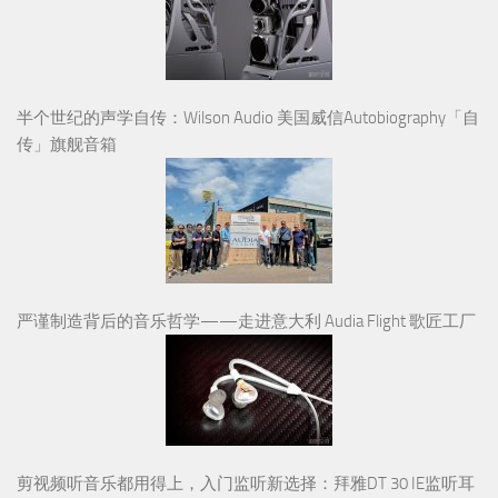
传」旗舰音箱
严谨制造背后的音乐哲学——走进意大利 Audia Flight 歌匠工厂
剪视频听音乐都用得上，入门监听新选择：拜雅DT 30 IE监听耳
塞