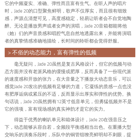
它的中频凝实、准确、弹性而且富有生气。在听人声的唱片
时，Jade 20的口型聚焦鲜明，歌声不仅厚实，而且很有细致
感，声源点清楚可见，高度感稳定，轻易让听者会不自觉地陶
醉。无论是播放男声或者女声的演唱，Jade 20音箱都能将他
（她）们的声音质感和唱腔气息自然地透露出来，并能将演唱
者的真挚情感准确地描绘，长时间的聆听都会觉得舒服。
> 不俗的动态能力，富有弹性的低频
毫无疑问，Jade 20虽然是复古风格设计，但它的低频与动
态方面并没有老派风格的缓慢或肥厚，反而具备了一份现代派
的速度感和开放的张力，在大音量之下播放大动态音乐，可以
感觉Jade 20发出的低频有足够的力道，它凝练的质感一点也没
有肥厚诟病或紧压的不适，反而显示出厚实和弹性的优势。换
句话说，Jade 20虽然拥有12英寸低音单元，但勇猛低频并不是
它的强项，富有现场感的真实神韵才是它的实力。
得益于优秀的喇叭单元和箱体设计，Jade 20在强音压之
下，动态能够从容自若，全频段平衡感相当出色。在重播大型
交响乐的演奏乐段时，乐队中的铜管组嘹亮鲜明却不刺眼，提