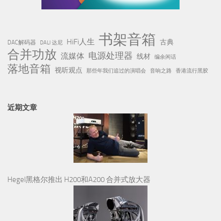
合并功放
电源处理器
流媒体
线材
编余闲话
落地音箱
视听观点
那些年我们追过的演唱会
音响之路
香港流行黑胶
近期文章
Hegel黑格尔推出 H200和A200 合并式放大器
半个世纪的声学自传：Wilson Audio 美国威信Autobiography「自