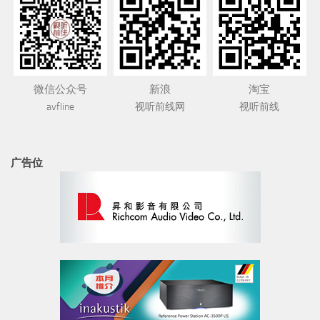
微信公众号
新浪
淘宝
avfline
视听前线网
视听前线
广告位
书架音箱
HiFi人生
古典
DAC解码器
DALI 达尼