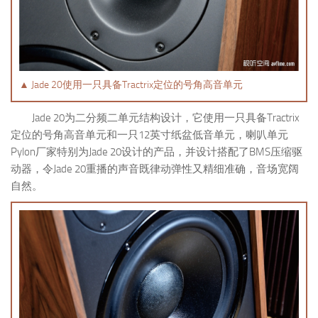
▲ Jade 20使用一只具备Tractrix定位的号角高音单元
Jade 20为二分频二单元结构设计，它使用一只具备Tractrix
定位的号角高音单元和一只12英寸纸盆低音单元，喇叭单元
Pylon厂家特别为Jade 20设计的产品，并设计搭配了BMS压缩驱
动器，令Jade 20重播的声音既律动弹性又精细准确，音场宽阔
自然。