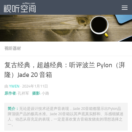
跳至内容
视听器材
复古经典，超越经典：听评波兰 Pylon（湃
隆）Jade 20 音箱
由
YWEN
·
2024年1月11日
原作者:
孔祥军
摄影:
小路
简介：
无论是设计技术还是声音表现，Jade 20音箱都显示出Pylon品
牌顶级产品的极高水准。Jade 20音箱以其声底真实醇和、乐感细腻迷
人、动态从容充足的表现，一定是喜欢复古音箱发烧友的理想选择之
一。