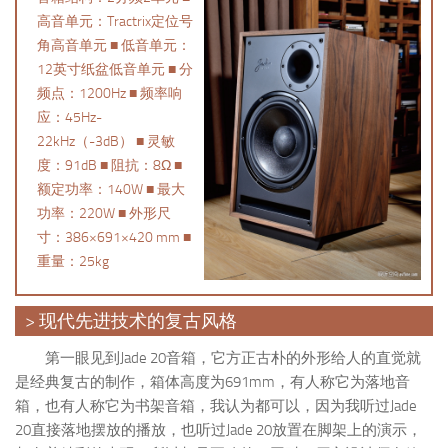
高音单元：Tractrix定位号
角高音单元 ■ 低音单元：
12英寸纸盆低音单元 ■ 分
频点：1200Hz ■ 频率响
应：45Hz-
22kHz（-3dB） ■ 灵敏
度：91dB ■ 阻抗：8Ω ■
额定功率：140W ■ 最大
功率：220W ■ 外形尺
寸：386×691×420 mm ■
重量：25kg
> 现代先进技术的复古风格
第一眼见到Jade 20音箱，它方正古朴的外形给人的直觉就
是经典复古的制作，箱体高度为691mm，有人称它为落地音
箱，也有人称它为书架音箱，我认为都可以，因为我听过Jade
20直接落地摆放的播放，也听过Jade 20放置在脚架上的演示，