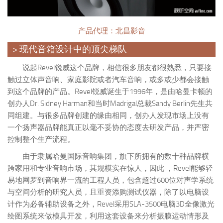
产品代理：北昌影音
> 现代音箱设计中的顶尖梯队
说起Revel锐威这个品牌，相信很多朋友都很熟悉，只要接
触过立体声音响、家庭影院或者汽车音响，或多或少都会接触
到这个品牌的产品。Revel锐威诞生于1996年，是由哈曼卡顿的
创办人Dr. Sidney Harman和当时Madrigal总裁Sandy Berlin先生共
同组建。与很多品牌创建的缘由相同，创办人发现市场上没有
一个扬声器品牌能真正以毫不妥协的态度去研发产品，并严密
控制整个生产流程。
由于隶属哈曼国际音响集团，旗下所拥有的数十种品牌横
跨家用和专业音响市场，其规模实在惊人，因此 ，Revel能够轻
易地网罗到音响界一流的工程人员，包含超过600位对声学系统
与空间分析的研究人员，且重资添购测试仪器，除了以电脑设
计作为必备辅助设备之外，Revel采用SLA-3500电脑3D全像激光
绘图系统来做模具开发，利用这套设备来分析振膜运动情形及