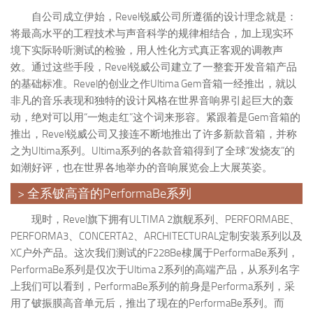
自公司成立伊始，Revel锐威公司所遵循的设计理念就是：
将最高水平的工程技术与声音科学的规律相结合，加上现实环
境下实际聆听测试的检验，用人性化方式真正客观的调教声
效。通过这些手段，Revel锐威公司建立了一整套开发音箱产品
的基础标准。Revel的创业之作Ultima Gem音箱一经推出，就以
非凡的音乐表现和独特的设计风格在世界音响界引起巨大的轰
动，绝对可以用“一炮走红”这个词来形容。紧跟着是Gem音箱的
推出，Revel锐威公司又接连不断地推出了许多新款音箱，并称
之为Ultima系列。Ultima系列的各款音箱得到了全球“发烧友”的
如潮好评，也在世界各地举办的音响展览会上大展英姿。
> 全系铍高音的PerformaBe系列
现时，Revel旗下拥有ULTIMA 2旗舰系列、PERFORMABE、
PERFORMA3、CONCERTA2、ARCHITECTURAL定制安装系列以及
XC户外产品。这次我们测试的F228Be棣属于PerformaBe系列，
PerformaBe系列是仅次于Ultima 2系列的高端产品，从系列名字
上我们可以看到，PerformaBe系列的前身是Performa系列，采
用了铍振膜高音单元后，推出了现在的PerformaBe系列。而