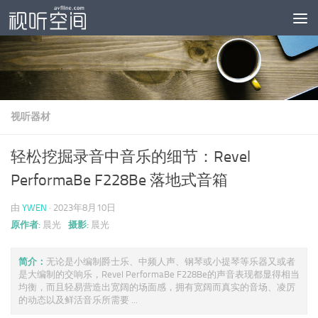
跳至内容
视听器材
轻松挖掘录音中音乐的细节：Revel
PerformaBe F228Be 落地式音箱
由
YWEN
·
2023年8月10日
原作者:
晨光
摄影:
晨光
简介：
无论是小编制爵士乐、中频人声、钢琴或小提琴等乐器又或者
是大编制的交响乐，Revel PerformaBe F228Be的声音表现都显得相当
均衡，而且轻易营造出宽阔的场面感，拥有宽阔而真实的音场、凌厉
的动态以及鲜活音乐所需要 ...