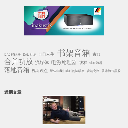
书架音箱
HiFi人生
古典
DAC解码器
DALI 达尼
合并功放
电源处理器
流媒体
线材
编余闲话
落地音箱
视听观点
那些年我们追过的演唱会
音响之路
香港流行黑胶
近期文章