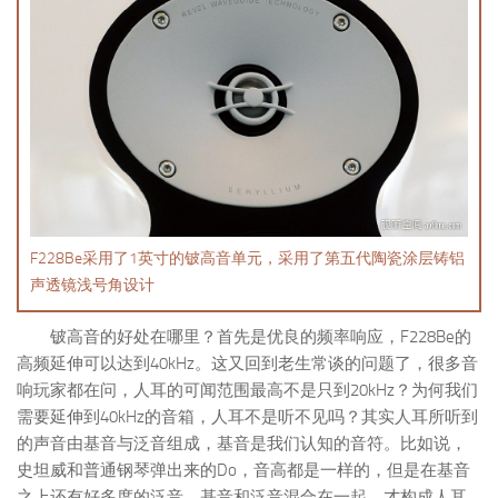
F228Be采用了1英寸的铍高音单元，采用了第五代陶瓷涂层铸铝
声透镜浅号角设计
铍高音的好处在哪里？首先是优良的频率响应，F228Be的
高频延伸可以达到40kHz。这又回到老生常谈的问题了，很多音
响玩家都在问，人耳的可闻范围最高不是只到20kHz？为何我们
需要延伸到40kHz的音箱，人耳不是听不见吗？其实人耳所听到
的声音由基音与泛音组成，基音是我们认知的音符。比如说，
史坦威和普通钢琴弹出来的Do，音高都是一样的，但是在基音
之上还有好多度的泛音，基音和泛音混合在一起，才构成人耳