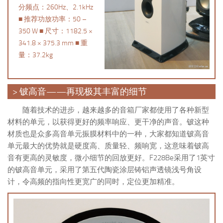
分频点：260Hz、2.1kHz
■ 推荐功放功率：50 –
350 W ■ 尺寸：1182.5 ×
341.8 × 375.3 mm ■ 重
量：37.2kg
> 铍高音——再现极其丰富的细节
随着技术的进步，越来越多的音箱厂家都使用了各种新型
材料的单元，以获得更好的频率响应、更干净的声音。铍这种
材质也是众多高音单元振膜材料中的一种，大家都知道铍高音
单元最大的优势就是硬度高、质量轻、频响宽，这意味着铍高
音有更高的灵敏度，微小细节的回放更好。F228Be采用了1英寸
的铍高音单元，采用了第五代陶瓷涂层铸铝声透镜浅号角设
计，令高频的指向性更宽广的同时，定位更加精准。