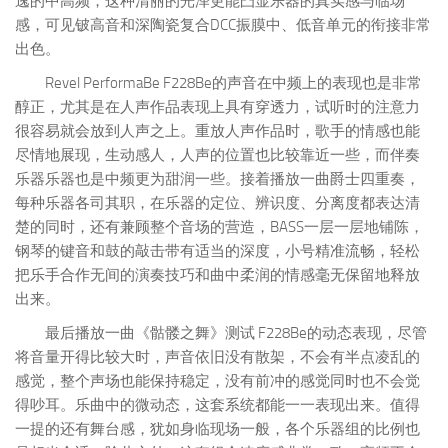
逸的中高频，这种清丽的光泽更能凸显乐器的真实感与临场
感，可见铍高音和深陶瓷复合DCC振膜中、低音单元的衔接非常
出色。
Revel PerformaBe F228Be的声音在中频上的表现也是非常
醇正，尤其是在人声作品表现上具有穿透力，试听时的注意力
很容易就会放到人声之上。重放人声作品时，歌手的情感也能
尽情地展现，生动感人，人声的位置也比较靠近一些，而伴奏
乐器乐器也是中频更为甜润一些。接着播放一曲爵士四重奏，
每种乐器各司其职，在乐器的定位、辨识度、分离度都表达清
楚的同时，还有兼顾整个音场的营造，BASS一层一层地铺陈，
钢琴的键音和鼓的敲击带有适当的深度，小号精准流畅，轻松
把乐手合作无间的演奏技巧和曲中柔润的情感毫无保留地释放
出来。
最后播放一曲《骷髅之舞》测试 F228Be的动态表现，尽管
将音量开得比较大时，声音依旧没有散架，不会有半点凌乱的
感觉，整个声场也能保持稳定，没有前冲的感觉同时也不会觉
得吵耳。乐曲中的微动态，这套系统都能一一表现出来。值得
一提的还有舞台感，犹如身临现场一般，各个乐器组的比例也