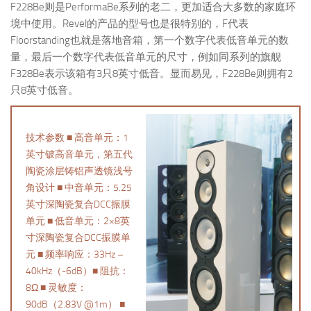
F228Be则是PerformaBe系列的老二，更加适合大多数的家庭环
境中使用。Revel的产品的型号也是很特别的，F代表
Floorstanding也就是落地音箱，第一个数字代表低音单元的数
量，最后一个数字代表低音单元的尺寸，例如同系列的旗舰
F328Be表示该箱有3只8英寸低音。显而易见，F228Be则拥有2
只8英寸低音。
技术参数 ■ 高音单元：1
英寸铍高音单元，第五代
陶瓷涂层铸铝声透镜浅号
角设计 ■ 中音单元：5.25
英寸深陶瓷复合DCC振膜
单元 ■ 低音单元：2×8英
寸深陶瓷复合DCC振膜单
元 ■ 频率响应：33Hz –
40kHz（-6dB）■ 阻抗：
8Ω ■ 灵敏度：
90dB（2.83V @1m） ■