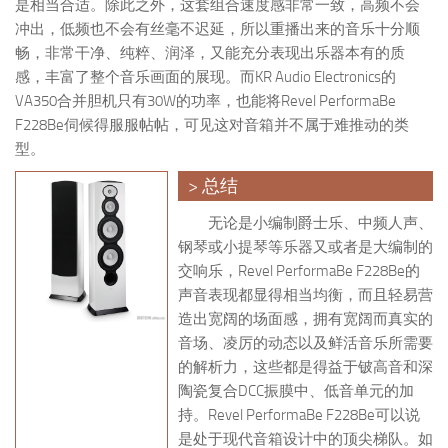
是相当合适。除此之外，这套组合速度感非常一致，高频不会
冲出，低频也不会有丝毫不迟延，所以重播出来的音乐十分顺
畅，非常干净、纯粹、润泽，又能充分表现出乐器本有的质
感，丰富了整个音乐画面的展现。而KR Audio Electronics的
VA350合并胆机只有30W的功率，也能将Revel PerformaBe
F228Be伺候得服服帖帖，可见这对音箱并不属于难推动的类
型。
> 总结
无论是小编制爵士乐、中频人声、
钢琴或小提琴等乐器又或者是大编制的
交响乐，Revel PerformaBe F228Be的
声音表现都显得相当均衡，而且轻易营
造出宽阔的场面感，拥有宽阔而真实的
音场、凌厉的动态以及鲜活音乐所需要
的解析力，这些都是得益于铍高音和深
陶瓷复合DCC振膜中、低音单元的加
持。Revel PerformaBe F228Be可以说
是处于现代音箱设计中的顶尖梯队。如