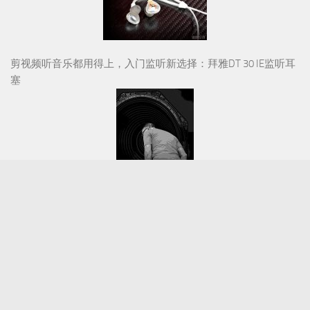
剪视频听音乐都用得上，入门监听新选择：拜雅DT 30 IE监听耳
塞
HiFi人生 | 音响之路（九十）
视听前线 © 2026. 版权所有。(
粤ICP备15022204号-1
)