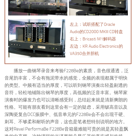
左上：试听搭配了Oracle
Audio的CD2000 MKIII CD转盘
右上：Bricasti M1解码器
左边：KR Audio Electronics的
VA350合并胆机
播放一曲钢琴录音来考验F228Be的素质，音色很通透，泛
音尾韵丰富，不会有拖泥带水的感觉，全频的表现都属于明快
的类型。中频有适当的厚度，可以听到钢琴演奏出轻盈剔透的
音符，轻松地铺陈出钢琴的厚度，高低频的泛音丰富。钢琴家
演奏时的爆发力也可以清晰感受到，总结起来就是清新爽朗的
性格。可能有朋友看到这里会有一定的疑虑，采用铍高音以及
深陶瓷复合DCC振膜中、低音单元的F228Be会不会出现干硬、
刺耳、不够柔和耐听的声音，这也是笔者想特别说明的地方。
这对Revel PerformaBe F228Be音箱最难能可贵的就是其轻盈飘