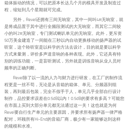
箱体振动的情况，可以把原本长达几个月的模具开发及制造过
程，缩短到几个星期就可完成。
另外，Revel还拥有三间无响室，其中一间叫4π无响室，就
是将成品置于其中进行全频段测试的大无响室，而其它二间较
小的叫2π无响室，专门测试喇叭单元的无响室。此外，更斥资
50万美金建造了一间能在三秒以内自动更换移动的扬声器的试
听室，这个聆听室是以科学的方法去设计，目的就是要以科学
方式来量测，评价多声道音响的各种表现。此外，它还具有特
别的训练功能，一是盲听测试，另外就是训练音响从业人员对
频率的正确判断。
Revel除了以一流的人力与财力进行研发，在工厂的制作流
程更是一丝不苟，无论是从音箱的箱体、单元、分频器到组
装，再到最后包装，完全不假手于人，单元几乎全部自行设计
制作，品控要求误差在0.5dB以内！0.5dB的要求有多高？可能您
在市面上买到大部分单元都无法通过这一关！这也就是为何
Revel要自行生产单元的主要原因，并要求所有扬声器一律严格
配对，环顾所有Hi-End的音箱厂商，极少有一家能够达到这样
的规模和水准。