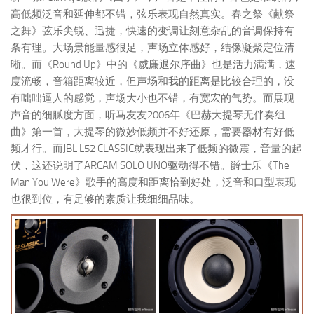
高低频泛音和延伸都不错，弦乐表现自然真实。春之祭《献祭
之舞》弦乐尖锐、迅捷，快速的变调让刻意杂乱的音调保持有
条有理。大场景能量感很足，声场立体感好，结像凝聚定位清
晰。而《Round Up》中的《威廉退尔序曲》也是活力满满，速
度流畅，音箱距离较近，但声场和我的距离是比较合理的，没
有咄咄逼人的感觉，声场大小也不错，有宽宏的气势。而展现
声音的细腻度方面，听马友友2006年《巴赫大提琴无伴奏组
曲》第一首，大提琴的微妙低频并不好还原，需要器材有好低
频才行。而JBL L52 CLASSIC就表现出来了低频的微震，音量的起
伏，这还说明了ARCAM SOLO UNO驱动得不错。爵士乐《The
Man You Were》歌手的高度和距离恰到好处，泛音和口型表现
也很到位，有足够的素质让我细细品味。