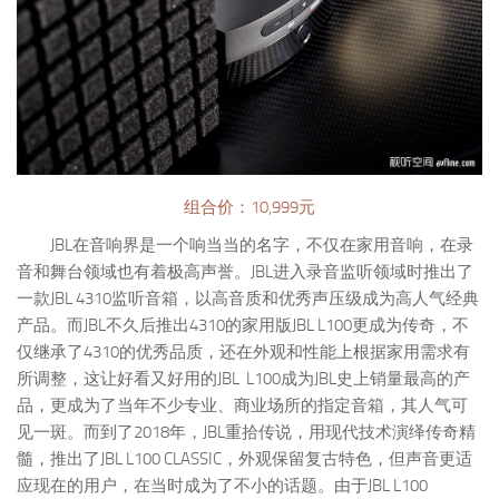
组合价：10,999元
JBL在音响界是一个响当当的名字，不仅在家用音响，在录
音和舞台领域也有着极高声誉。JBL进入录音监听领域时推出了
一款JBL 4310监听音箱，以高音质和优秀声压级成为高人气经典
产品。而JBL不久后推出4310的家用版JBL L100更成为传奇，不
仅继承了4310的优秀品质，还在外观和性能上根据家用需求有
所调整，这让好看又好用的JBL L100成为JBL史上销量最高的产
品，更成为了当年不少专业、商业场所的指定音箱，其人气可
见一斑。而到了2018年，JBL重拾传说，用现代技术演绎传奇精
髓，推出了JBL L100 CLASSIC，外观保留复古特色，但声音更适
应现在的用户，在当时成为了不小的话题。由于JBL L100