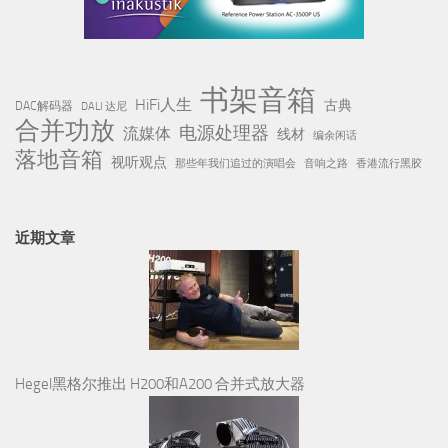
书架音箱
HiFi人生
古典
DAC解码器
DALI 达尼
合并功放
电源处理器
流媒体
线材
编余闲话
落地音箱
视听观点
那些年我们追过的演唱会
音响之路
香港流行黑胶
近期文章
Hegel黑格尔推出 H200和A200 合并式放大器