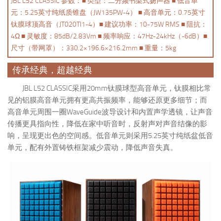
JBL L52 CLASSIC 参数：■ 类型：二分频书架式扬声器 ■ 低音单
元：5.25英寸纯纸质锥盘（JW135PW-4） ■ 高音单元：0.75英寸
钛膜球顶高音（JT020TI1-4）■ 建议功率：10-75W RMS ■ 阻抗：
4Ω ■ 灵敏度：85dB/2.83Vm ■ 频率响应：47Hz-24kHz（-6dB）■
尺寸（带网罩）：330.2×196.6×216.2mm ■ 重量：5kg
传承经典，超越经典
JBL L52 CLASSIC采用20mm钛膜球型高音单元，钛膜相比常
见的铝膜高音单元拥有更高共振频率，能够还原更多细节；而
高音单元周围一圈WaveGuide波导设计和内置声学透镜，让声音
传播更具指向性，降低在家中听音时，反射声对声音结像的影
响，呈现更出色的空间感。低音单元则采用5.25英寸纯纸盆低音
单元，配有外置铸铁框架减少震动，降低声音失真。