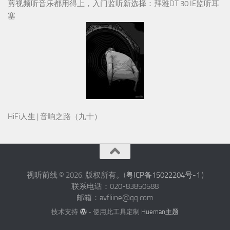
剪视频听音乐都用得上，入门监听新选择：拜雅DT 30 IE监听耳
塞
HiFi人生 | 音响之路（九十）
视听前线 © 2026. 版权所有。(
粤ICP备15022204号-1
)
联系电话：020-83850588
邮箱：avfliine@qq.com
技术支持
- 使用此工具定制
Hueman主题