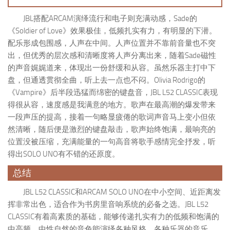
JBL搭配ARCAM演绎流行和电子则充满动感，Sade的
《Soldier of Love》效果极佳，低频扎实有力，有明显的下潜。
配乐形成包围感，人声在中间。人声位置并不靠前音量也不突
出，但优秀的层次感和清晰度将人声分离出来，随着Sade磁性
的声音娓娓道来，体现出一份舒缓和从容。虽然乐器主打中下
盘，但通透贯彻全曲，听上去一点也不闷。Olivia Rodrigo的
《Vampire》后半段迅猛而绵密的键盘音，JBL L52 CLASSIC表现
得很从容，速度感是我满意的地方。歌声在最高潮的爆发带来
一段声压的提高，接着一句略显疲倦的歌词声音马上变小但依
然清晰，随后便是激烈的键盘敲击，歌声始终饱满，最响亮的
位置没被压缩，充满能量的一句高音将歌手感情完全抒发，听
得出SOLO UNO有不错的还原度。
总结
JBL L52 CLASSIC和ARCAM SOLO UNO在中小空间、近距离发
挥非常出色，适合作为书房里音响系统的必备之选。JBL L52
CLASSIC有着高素质的基础，能够传递扎实有力的低频和饱满的
中高频，中性自然的音色能演绎各种风格、各种乐器的音乐。