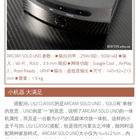
ARCAM SOLO UNO 参数：■ 输出功率：25W/8Ω，50W/4Ω ■ 输
入：Wi-Fi，RJ45，3.5 mm 模拟 ■ 网络功能：Google Cast，AirPlay
2，Roon Ready，UPnP ■ 输出：超低音输出 ■ 尺寸：140×52×213
mm ■ 重量：1.5 kg
小机器 大满足
搭配JBL L52 CLASSIC的是ARCAM SOLO UNO，SOLO有“单独”
的意思，UNO则是“一”的意思，说明了ARCAM SOLO UNO的一体
机属性，而且是一台极为小巧的流媒体功放一体机。这样的小
盒子与JBL L52 CLASSIC搭配，恰是现代与复古之冲撞，能同时适
配两种家居样式。ARCAM SOLO UNO大小仅为14×5×21cm，内