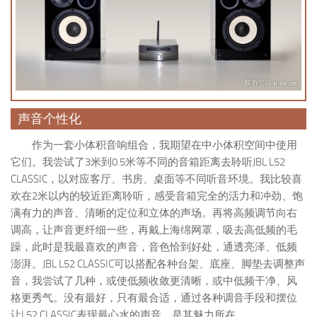
声音个性化
作为一套小体积音响组合，我期望在中小体积空间中使用
它们。我尝试了3米到0.5米等不同的音箱距离去聆听JBL L52
CLASSIC，以对应客厅、书房、桌面等不同听音环境。我比较喜
欢在2米以内的较近距离聆听，感受音箱完全的活力和冲劲、饱
满有力的声音、清晰的定位和立体的声场。再将高频调节向右
调高，让声音更纤细一些，再戴上海绵网罩，吸去高低频的毛
躁，此时是我最喜欢的声音，音色恰到好处，通透亮泽、低频
澎湃。JBL L52 CLASSIC可以搭配各种台架、底座、脚垫去调整声
音，我尝试了几种，或使低频收敛更清晰，或中低频干净、风
格更秀气。没有最好，只有最合适，通过各种调音手段和摆位
让L52 CLASSIC表现最心水的声音，是其魅力所在。