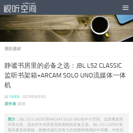
跳至内容
视听器材
静谧书房里的必备之选：JBL L52 CLASSIC
监听书架箱+ARCAM SOLO UNO流媒体一体
机
由
YWEN
·
2023年8月9日
原作者:
家祺
简介：
JBL L52 CLASSIC和ARCAM SOLO UNO在中小空间、近距离发挥
非常出色，适合作为书房里音响系统的必备之选。JBL L52 CLASSIC有
着高素质的基础，能够传递扎实有力的低频和饱满的中高频，中性自