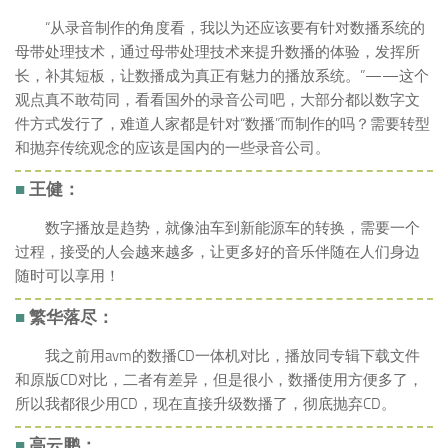
“从录音制作的角度看，我以为还应该要有针对数播系统的
母带处理技术，通过母带处理技术来提升数播的体验，发挥所
长，补其短板，让数播成为真正有魅力的播放系统。”——这个
观点真不敢苟同，看看国外的录音公司吧，大部分都以数字文
件方式发行了，难道人家都是针对“数播”而制作的吗？需要转型
和抛弃传统观念的应该是国内的一些录音公司。
■
王健：
数字播放是趋势，就像油车到新能源车的转换，需要一个
过程，接受的人会越来越多，让更多好的音乐伴随在人们身边
随时可以享用！
■
繁华落尽：
我之前用avm的数播CD一体机对比，播放同专辑下载文件
和原版CD对比，二者有差异，但是很小，数播使用方便多了，
所以我都很少用CD，现在直接升级数播了，彻底抛弃CD。
■
高云鹏：