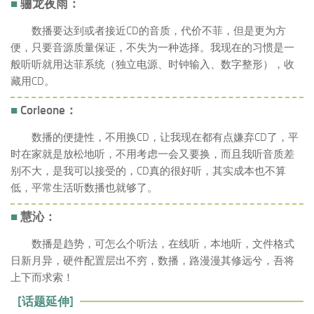
■
骊龙夜雨：
数播要达到或者接近CD的音质，代价不菲，但是更为方
便，只要音源质量保证，不失为一种选择。我现在的习惯是一
般听听就用达菲系统（独立电源、时钟输入、数字整形），收
藏用CD。
■
Corleone：
数播的便捷性，不用换CD，让我现在都有点嫌弃CD了，平
时在家就是放松地听，不用考虑一会又要换，而且我听音质差
别不大，是我可以接受的，CD真的很好听，其实成本也不算
低，平常生活听数播也就够了。
■
慧沁：
数播是趋势，可怎么个听法，在线听，本地听，文件格式
日新月异，硬件配置层出不穷，数播，路漫漫其修远兮，吾将
上下而求索！
[话题延伸]