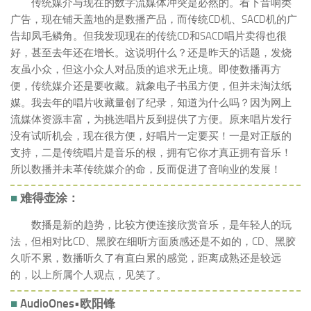
传统媒介与现在的数字流媒体冲突是必然的。看下音响类
广告，现在铺天盖地的是数播产品，而传统CD机、SACD机的广
告却凤毛鳞角。但我发现现在的传统CD和SACD唱片卖得也很
好，甚至去年还在增长。这说明什么？还是昨天的话题，发烧
友虽小众，但这小众人对品质的追求无止境。即使数播再方
便，传统媒介还是要收藏。就象电子书虽方便，但并未淘汰纸
媒。我去年的唱片收藏量创了纪录，知道为什么吗？因为网上
流媒体资源丰富，为挑选唱片反到提供了方便。原来唱片发行
没有试听机会，现在很方便，好唱片一定要买！一是对正版的
支持，二是传统唱片是音乐的根，拥有它你才真正拥有音乐！
所以数播并未革传统媒介的命，反而促进了音响业的发展！
■
难得壶涂：
数播是新的趋势，比较方便连接欣赏音乐，是年轻人的玩
法，但相对比CD、黑胶在细听方面质感还是不如的，CD、黑胶
久听不累，数播听久了有直白累的感觉，距离成熟还是较远
的，以上所属个人观点，见笑了。
■
AudioOnes•欧阳锋