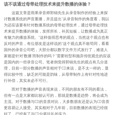
该不该通过母带处理技术来提升数播的体验？
这篇文章是雨果录音师郭锦先生从录音制作的经验上来探
讨数播系统的声音重播，并且提出
“从录音制作的角度看，我以
为还应该要有针对数播系统的母带处理技术，通过母带处理技
术来提升数播的体验，发挥所长，补其短板，让数播成为真正
有魅力的播放系统。”
这样值得思考的观点，当然这个观点也有
反对的声音，有位朋友是这样说的
“这个观点真不敢苟同，看看
国外的录音公司吧，大部分都以数字文件方式发行了，难道人
家都是针对‘数播’而制作的吗？”
需要转型和抛弃传统观念的应该
是国内的一些录音公司。笔者倒觉得郭锦先生的观点有几分道
理，目前一部分数播的声音相对于CD来说，是不太一样的，显
得比较中性，缺乏的可能是韵味，从母带制作上有针对性地进
行补偿，其实未必不可行。
而对于数播的声音表现来说，不同的朋友有不同的看法，
但有一点是大家都比较认可的，
那就是数播是趋势，将会成为
主流
。对于数播与CD的音质对比，大多数朋友还是认为CD音质
更容易让人接受。其实相对于几年前，目前数播的表现已经很
好了，已经有了与CD分庭抗礼的实力。