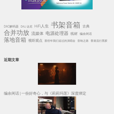
书架音箱
HiFi人生
古典
DAC解码器
DALI 达尼
合并功放
电源处理器
流媒体
线材
编余闲话
落地音箱
视听观点
那些年我们追过的演唱会
音响之路
香港流行黑胶
近期文章
编余闲话 | 一份好奇心，与《莉莉玛莲》深度绑定