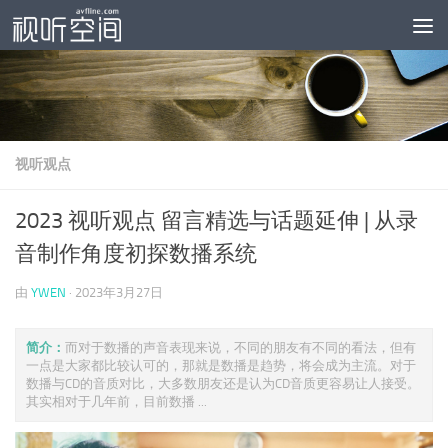
跳至内容
视听观点
2023 视听观点 留言精选与话题延伸 | 从录
音制作角度初探数播系统
由
YWEN
·
2023年3月27日
简介：
而对于数播的声音表现来说，不同的朋友有不同的看法，但有
一点是大家都比较认可的，那就是数播是趋势，将会成为主流。对于
数播与CD的音质对比，大多数朋友还是认为CD音质更容易让人接受。
其实相对于几年前，目前数播 ...