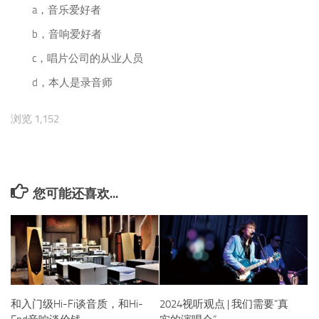
a，音乐爱好者
b，音响爱好者
c，唱片公司的从业人员
d，本人是录音师
浏览 1,152
您可能还喜欢...
和入门级Hi-Fi谈音质，和Hi-
2024视听观点 | 我们需要“真