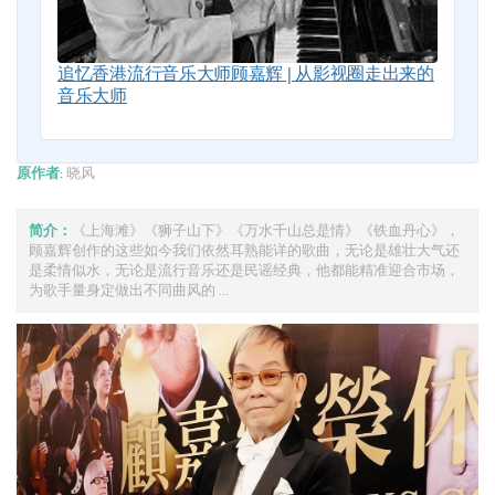
追忆香港流行音乐大师顾嘉辉 | 从影视圈走出来的
音乐大师
原作者:
晓风
简介：
《上海滩》《狮子山下》《万水千山总是情》《铁血丹心》，
顾嘉辉创作的这些如今我们依然耳熟能详的歌曲，无论是雄壮大气还
是柔情似水，无论是流行音乐还是民谣经典，他都能精准迎合市场，
为歌手量身定做出不同曲风的 ...