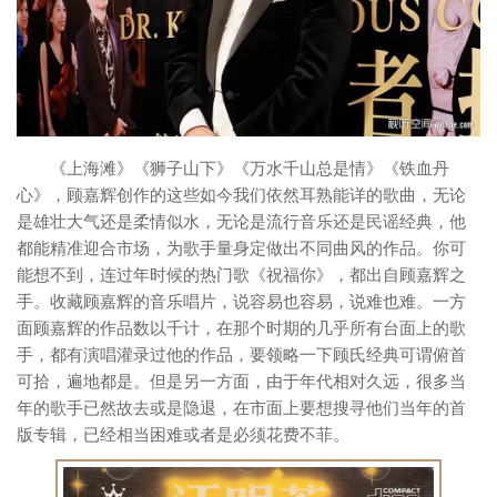
《上海滩》《狮子山下》《万水千山总是情》《铁血丹
心》，顾嘉辉创作的这些如今我们依然耳熟能详的歌曲，无论
是雄壮大气还是柔情似水，无论是流行音乐还是民谣经典，他
都能精准迎合市场，为歌手量身定做出不同曲风的作品。你可
能想不到，连过年时候的热门歌《祝福你》，都出自顾嘉辉之
手。收藏顾嘉辉的音乐唱片，说容易也容易，说难也难。一方
面顾嘉辉的作品数以千计，在那个时期的几乎所有台面上的歌
手，都有演唱灌录过他的作品，要领略一下顾氏经典可谓俯首
可拾，遍地都是。但是另一方面，由于年代相对久远，很多当
年的歌手已然故去或是隐退，在市面上要想搜寻他们当年的首
版专辑，已经相当困难或者是必须花费不菲。