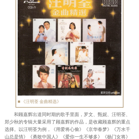
■ 《汪明荃 金曲精选》
和顾嘉辉出道同时期的歌手里面，罗文、甄妮、汪明荃、
郑少秋的专辑大量采用了顾嘉辉的作品，是收藏顾嘉辉的重点
选择。以汪明荃为例，《用爱将心偷》《京华春梦》《万水千
山总是情》《勇敢中国人》《爱你一生不够多》《杨门女将》