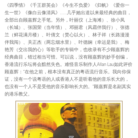
《四季情》《千王群英会》《今生不负爱》《归帆》《爱你一
生一世》《像白云像清风》……几乎她出道以来最经典的曲目，
全部出自顾嘉辉之手笔。另外，叶丽仪（上海滩）、徐小凤
（长城）、张国荣（当年情）、邓丽君（风霜伴我行）、张德
兰（鲜花满月楼）、叶倩文（焚心以火）、林子祥（长路漫漫
伴我闯）、关正杰（两忘烟水里）、叶德娴（幸运是我）、梅
艳芳（交出我的心）等歌手的专辑中，也收录有不少顾嘉辉的
经典曲目，错过相当可惜。可以说，没有顾嘉辉的妙手创编，
香港流行乐坛将会黯然失色。难怪音乐制作人Allan Lau如此评价
顾嘉辉：“在他之前，根本没有真正的粤语流行音乐。我向你保
证，没有一个说粤语的人或香港人不是听着他的音乐长大的，
也没有一个人不是受他的音乐影响长大的。”顾嘉辉是名副其实
的港乐教父。