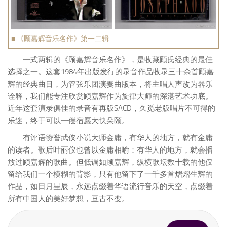
■ 《顾嘉辉音乐名作》第一二辑
一式两辑的《顾嘉辉音乐名作》，是收藏顾氏经典的最佳
选择之一。这套1984年出版发行的录音作品收录三十余首顾嘉
辉的经典曲目，为管弦乐团演奏曲版本，将主唱人声改为器乐
诠释，我们能专注欣赏顾嘉辉作为旋律大师的深湛艺术功底。
近年这套演录俱佳的录音有再版SACD，久觅老版唱片不可得的
乐迷，终于可以一偿宿愿大快朵颐。
有评语赞誉武侠小说大师金庸，有华人的地方，就有金庸
的读者。歌后叶丽仪也曾以金庸相喻：有华人的地方，就会播
放过顾嘉辉的歌曲。但低调如顾嘉辉，纵横歌坛数十载的他仅
留给我们一个模糊的背影，只有他留下了一千多首熠熠生辉的
作品，如日月星辰，永远点缀着华语流行音乐的天空，点缀着
所有中国人的美好梦想，亘古不变。