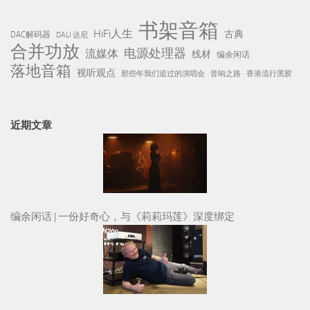
书架音箱
HiFi人生
古典
DAC解码器
DALI 达尼
合并功放
电源处理器
流媒体
线材
编余闲话
落地音箱
视听观点
那些年我们追过的演唱会
音响之路
香港流行黑胶
近期文章
编余闲话 | 一份好奇心，与《莉莉玛莲》深度绑定