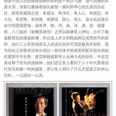
很多中国人的思绪就会瞬间回到那个风沙飞扬、荡气回肠的草
原大漠，侠客们裹挟着国仇家恨一展剑胆琴心的生涯历历在
目，那里有家国之恨，有霸业、有浮生、有人心、有慈悲、有
大仇、有背叛、有深痛、有爱情，隐士、侠士、谋士此起彼伏
你方唱罢我登场，还有琴、棋、书、画、诗、酒、茶。很显
然，八三版的《射雕英雄传》之所以能够登上神坛，少不了顾
嘉辉背后的推波助澜，和台面上罗文和甄妮两位优秀歌手的加
持，他们三人和其他音乐人的这次合作可谓是极具开创性，因
为在此之前根本没有出现过一部武侠片的画面和配乐契合得如
此紧密不可分割，黄霑和顾嘉辉等人出神入化的创作，不仅完
美诠释了何为武侠精神，他们还让世人看到了八十年代香港流
行音乐风靡一时的盛景，更让世人明白了什么才是真正的华山
论剑，一山还比一山高。