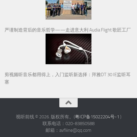
严谨制造背后的音乐哲学——走进意大利 Audia Flight 歌匠工厂
剪视频听音乐都用得上，入门监听新选择：拜雅DT 30 IE监听耳
塞
视听前线 © 2026. 版权所有。(
粤ICP备15022204号-1
)
联系电话：020-83850588
邮箱：avfliine@qq.com