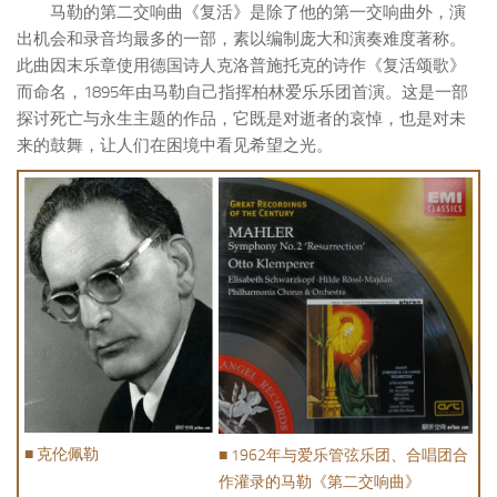
马勒的第二交响曲《复活》是除了他的第一交响曲外，演
出机会和录音均最多的一部，素以编制庞大和演奏难度著称。
此曲因末乐章使用德国诗人克洛普施托克的诗作《复活颂歌》
而命名，1895年由马勒自己指挥柏林爱乐乐团首演。这是一部
探讨死亡与永生主题的作品，它既是对逝者的哀悼，也是对未
来的鼓舞，让人们在困境中看见希望之光。
■ 克伦佩勒
■ 1962年与爱乐管弦乐团、合唱团合
作灌录的马勒《第二交响曲》