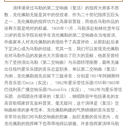
演绎灌录过马勒的第二交响曲《复活》的指挥大师多不胜
数，克伦佩勒无疑是其中的佼佼者。作为二十世纪指挥五巨头
之一，克伦佩勒的指挥功力之高毋容置疑，而他在马勒作品的
诠释方面是绝对的权威。1905年11月，马勒亲赴柏林欣赏年仅
20岁的音乐学院在校学生克伦佩勒的第二交响曲在当地首演。
作曲家本人对克伦佩勒的表现给予了高度评价，从那刻起后者
下定决心成为马勒的信徒。究其一生，我们可以发现克伦佩勒
在对马勒作品的发扬光大方面做出了巨大的贡献，他甚至曾经
为了坚持演出马勒《第二交响曲》与乐团经理闹掰，最终无缘
出任纽约爱乐乐团的音乐总监职务。单以第二交响曲《复活》
为例，克伦佩勒就先后留下三版录音，分别是1951年阿姆斯特
丹音乐堂/Decca（实况）、1962年爱乐管弦乐团/EMI和1965年
巴伐利亚广播交响乐团/Nuova Era（实况）。1962年与爱乐管弦
乐团、合唱团合作灌录的《复活》，独唱阵容中包括著名的女
高音歌唱家舒瓦兹科普芙。毫无疑问，这个演绎是《复活》交
响曲标准的参考范本。克伦佩勒构建的气势磅礴的音乐造型，
非常符合我们对马勒交响曲的想象，如巨龙般的音乐意向，在
克伦佩勒的指挥棒下也乖乖地得以驯服。许多指挥家演绎马勒