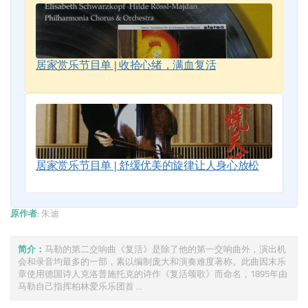
居家赏乐节目单 | 收拾心绪，满血复活
居家赏乐节目单 | 舒缓优美的旋律让人身心放松
原作者:
朱迪
简介：
马勒的第二交响曲《复活》是除了他的第一交响曲外，演出机
会和录音均最多的一部，素以编制庞大和演奏难度著称。此曲因末乐
章使用德国诗人克洛普施托克的诗作《复活颂歌》而命名，1895年由
马勒自己指挥柏林爱乐乐团首 ...