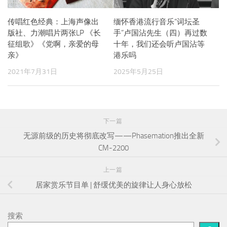
传唱红色经典：上海声像出
缅怀香港流行音乐“词坛圣
版社、力潮唱片两张LP 《长
手”卢国沾先生（四）再过数
征组歌》《党啊，亲爱的母
十年，我们还会听卢国沾等
亲》
港乐吗
2021年7月31日
2025年5月25日
下一篇
无源前级的历史将彻底改写——Phasemation推出全新
CM-2200
上一篇
居家赏乐节目单 | 舒缓优美的旋律让人身心放松
搜索