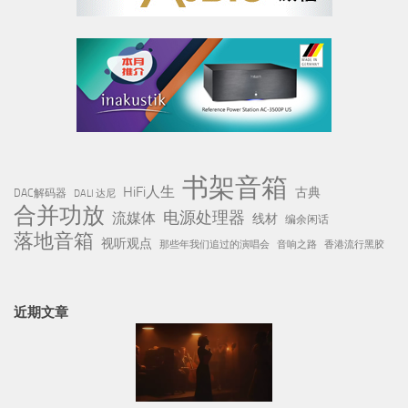
书架音箱
HiFi人生
古典
DAC解码器
DALI 达尼
合并功放
电源处理器
流媒体
线材
编余闲话
落地音箱
视听观点
那些年我们追过的演唱会
音响之路
香港流行黑胶
近期文章