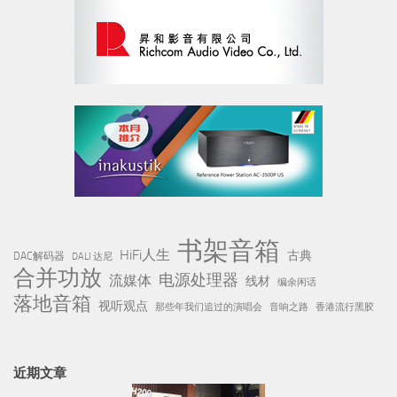
书架音箱
HiFi人生
古典
DAC解码器
DALI 达尼
合并功放
电源处理器
流媒体
线材
编余闲话
落地音箱
视听观点
那些年我们追过的演唱会
音响之路
香港流行黑胶
近期文章