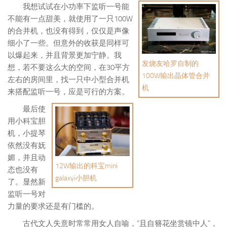
我想试试在小功率下监听一号能
不能有一点甜美，就使用了一只100W
的合并机，也没有得到，仅仅是声像
细小了一些。但意外的收获是同样可
以爆起来，并且背景更加宁静。我
发烧友哈罗自制的
想，若不要这么大的空间，在30平方
100W输出晶体管合并
左右的房间里，找一只中小型合并机
机
来搭配监听一号，应是可行的方案。
最后使
用小科宝胆
机，小提琴
依然没有妩
媚，并且动
12W输出的科宝mini
态也没有
galaxyi小胆机
了。显然新
监听一号对
力量的要求还是有门槛的。
古代文人失意时常常用女人自喻，“且自簪花坐赏镜中人”，