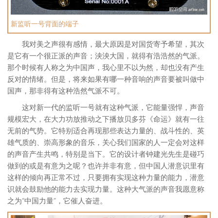
新监听一号背面的端子
我对美之声很有感情，最大原因是对国货寄予希望，其次
是它有一个很正派的声音；泱泱大国，就得有浩浩然的气派。
那个时候有人称之为中国声，我心里不以为然，却也没有产生
反对的情绪。但是，将来如果有哪一种音响的声音要被叫做中
国声，那非得有这种浩然气派不可。
这对新一代的监听一号就有这种气派，它能量强悍，声音
规模宏大，在大力功放推动之下播放贝多芬《命运》就有一往
无前的气势。它特别适合再现那些表达力量的、战斗性的、英
雄气质的、崇高形象的音乐，关心我们国家的人一定会对这样
的声音产生共鸣，特别是当下。它的设计者钟建光先生是碰巧
做到的或是有意为之呢？也许并非有意，但中国人潜意识里有
这样的倾向再正常不过，只要拥有实现这种力量的能力，潜意
识就会鼓励他的能力去实现力量。这种大气派的声音我愿意称
之为“中国力量”，它催人奋进。