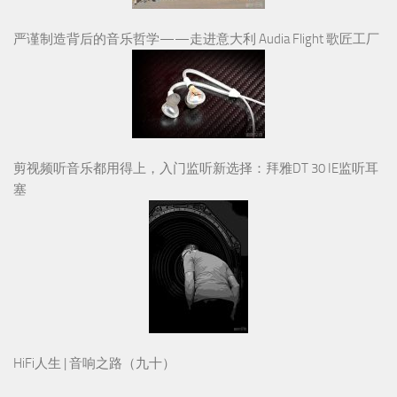
严谨制造背后的音乐哲学——走进意大利 Audia Flight 歌匠工厂
剪视频听音乐都用得上，入门监听新选择：拜雅DT 30 IE监听耳
塞
HiFi人生 | 音响之路（九十）