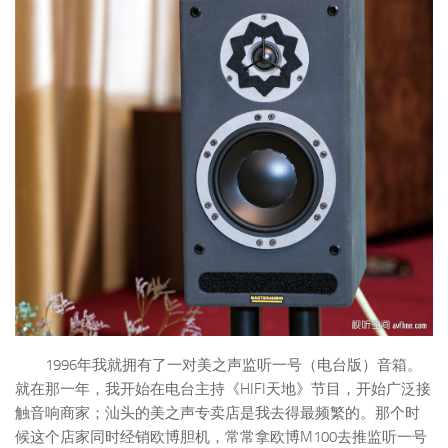
1996年我就拥有了一对美之声监听一号（电台版）音箱。
就在那一年，我开始在电台主持《HIFI天地》节目，开始广泛接
触音响商家；汕头的美之声专卖店是我去得最频繁的。那个时
候这个店家同时经销欧博胆机，常常拿欧博M100去推监听一号