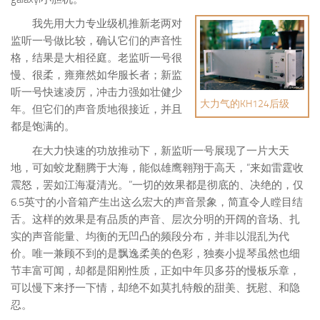
我先用大力专业级机推新老两对
监听一号做比较，确认它们的声音性
格，结果是大相径庭。老监听一号很
慢、很柔，雍雍然如华服长者；新监
听一号快速凌厉，冲击力强如壮健少
大力气的KH124后级
年。但它们的声音质地很接近，并且
都是饱满的。
在大力快速的功放推动下，新监听一号展现了一片大天
地，可如蛟龙翻腾于大海，能似雄鹰翱翔于高天，“来如雷霆收
震怒，罢如江海凝清光。”一切的效果都是彻底的、决绝的，仅
6.5英寸的小音箱产生出这么宏大的声音景象，简直令人瞠目结
舌。这样的效果是有品质的声音、层次分明的开阔的音场、扎
实的声音能量、均衡的无凹凸的频段分布，并非以混乱为代
价。唯一兼顾不到的是飘逸柔美的色彩，独奏小提琴虽然也细
节丰富可闻，却都是阳刚性质，正如中年贝多芬的慢板乐章，
可以慢下来抒一下情，却绝不如莫扎特般的甜美、抚慰、和隐
忍。