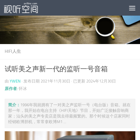
跳至内容
HIFI人生
试听美之声新一代的监听一号音箱
由
YWEN
· 发布日期
2021年11月30日
· 已更新
2024年12月30日
原作者:
怀冰
简介：
1996年我就拥有了一对美之声监听一号（电台版）音箱。就在
那一年，我开始在电台主持《HIFI天地》节目，开始广泛接触音响商
家；汕头的美之声专卖店是我去得最频繁的。那个时候这个店家同时
经销欧博胆机，常常拿欧博M1 ...