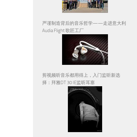
严谨制造背后的音乐哲学——走进意大利
Audia Flight 歌匠工厂
剪视频听音乐都用得上，入门监听新选
择：拜雅DT 30 IE监听耳塞