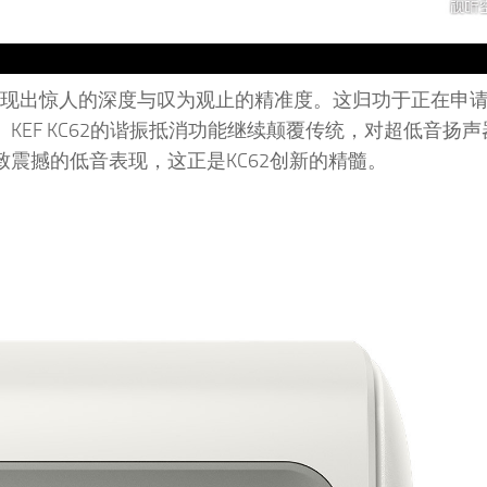
时展现出惊人的深度与叹为观止的精准度。这归功于正在申
术。KEF KC62的谐振抵消功能继续颠覆传统，对超低音扬
极致震撼的低音表现，这正是KC62创新的精髓。