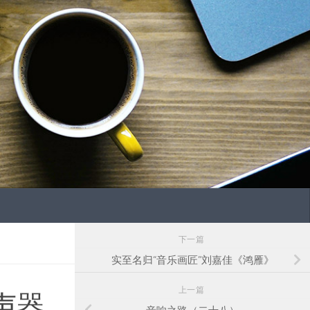
下一篇
实至名归“音乐画匠”刘嘉佳《鸿雁》
上一篇
扬声器