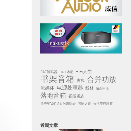
HiFi人生
DAC解码器
DALI 达尼
书架音箱
合并功放
古典
电源处理器
流媒体
线材
编余闲话
落地音箱
视听观点
那些年我们追过的演唱会
音响之路
香港流行黑胶
近期文章