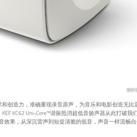
技术和创造力，准确重现录音原声，为音乐和电影创造无比
F KC62 Uni-Core™谐振抵消超低音扬声器从此打破
音效果，从深沉雷声到短促清脆的低音，声音一样流畅自