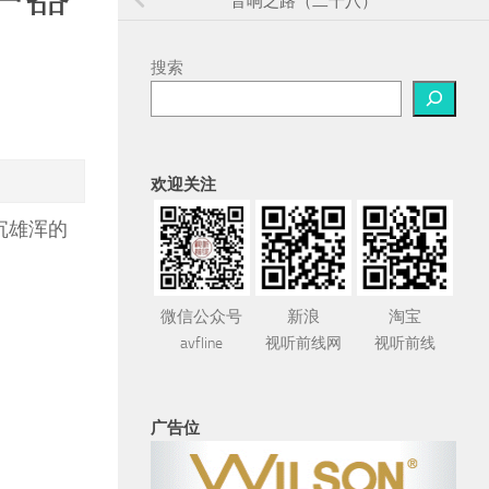
音响之路（二十八）
搜索
欢迎关注
沉雄浑的
微信公众号
新浪
淘宝
avfline
视听前线网
视听前线
广告位