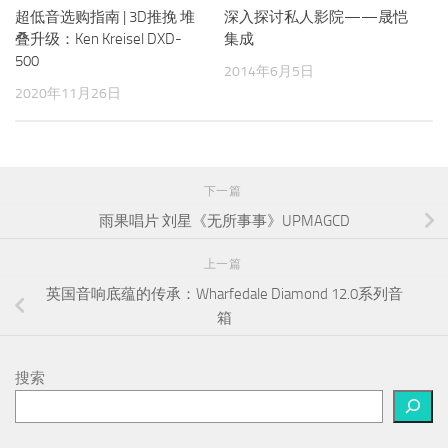
超低音选购指南 | 3D推挽 堆
深入探讨私人影院——晟恺
叠升级：Ken Kreisel DXD-
集成
500
2014年6月5日
2020年11月26日
下一篇
雨果唱片 刘星《无所事事》UPMAGCD
上一篇
英国音响底蕴的传承：Wharfedale Diamond 12.0系列音
箱
搜索