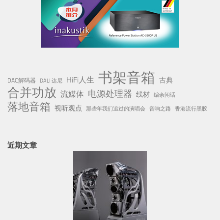
书架音箱
HiFi人生
古典
DAC解码器
DALI 达尼
合并功放
电源处理器
流媒体
线材
编余闲话
落地音箱
视听观点
那些年我们追过的演唱会
音响之路
香港流行黑胶
近期文章