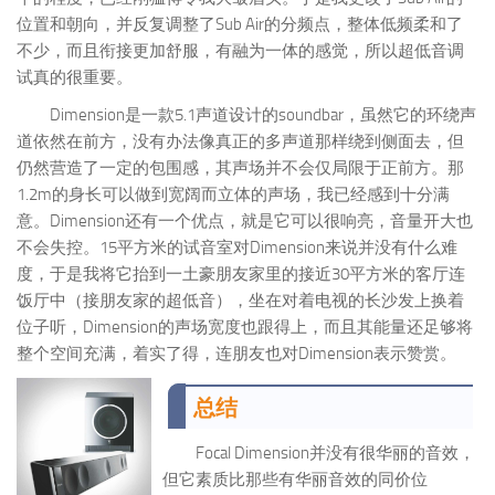
位置和朝向，并反复调整了Sub Air的分频点，整体低频柔和了
不少，而且衔接更加舒服，有融为一体的感觉，所以超低音调
试真的很重要。
Dimension是一款5.1声道设计的soundbar，虽然它的环绕声
道依然在前方，没有办法像真正的多声道那样绕到侧面去，但
仍然营造了一定的包围感，其声场并不会仅局限于正前方。那
1.2m的身长可以做到宽阔而立体的声场，我已经感到十分满
意。Dimension还有一个优点，就是它可以很响亮，音量开大也
不会失控。15平方米的试音室对Dimension来说并没有什么难
度，于是我将它抬到一土豪朋友家里的接近30平方米的客厅连
饭厅中（接朋友家的超低音），坐在对着电视的长沙发上换着
位子听，Dimension的声场宽度也跟得上，而且其能量还足够将
整个空间充满，着实了得，连朋友也对Dimension表示赞赏。
总结
Focal Dimension并没有很华丽的音效，
但它素质比那些有华丽音效的同价位