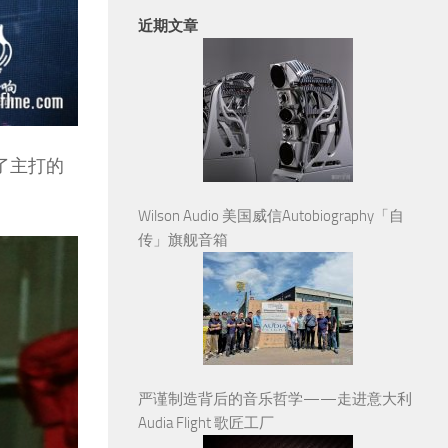
近期文章
除了主打的
Wilson Audio 美国威信Autobiography「自
传」旗舰音箱
严谨制造背后的音乐哲学——走进意大利
Audia Flight 歌匠工厂