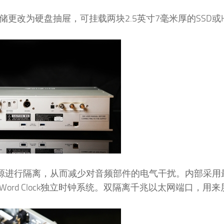
将内部存储更改为硬盘抽屉，可挂载两块2.5英寸7毫米厚的SSD或
电源进行隔离，从而减少对音频部件的电气干扰。内部采用
ck及Word Clock独立时钟系统。双隔离千兆以太网端口，用