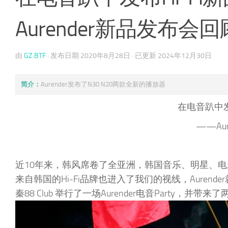
Aurender新品发布会回
由
GZ.BTF
· 发布日期
2020年8月28日
· 已更新
2024年12月30日
简介：
Aurender发布了N30 N20两款全新的播放器
在电音趴中发
——Au
近10年来，韩风席卷了全亚洲，韩国音乐、明星、
来自韩国的Hi-Fi品牌也进入了我们的视线，Aurender就
秦88 Club 举行了一场Aurender电音Party，并带来