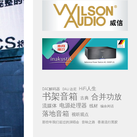
HiFi人生
DAC解码器
DALI 达尼
书架音箱
合并功放
古典
电源处理器
流媒体
线材
编余闲话
落地音箱
视听观点
那些年我们追过的演唱会
音响之路
香港流行黑胶