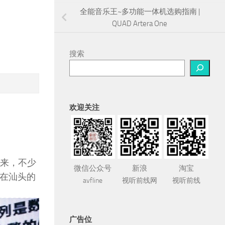
全能音乐王~多功能一体机选购指南 |
QUAD Artera One
搜索
欢迎关注
年来，不少
微信公众号
新浪
淘宝
al在汕头的
avfline
视听前线网
视听前线
广告位