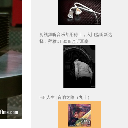
剪视频听音乐都用得上，入门监听新选
择：拜雅DT 30 IE监听耳塞
HiFi人生 | 音响之路（九十）