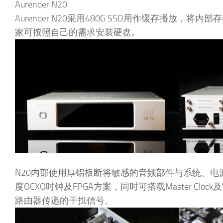
Aurender N20
Aurender N20采用480G SSD用作缓存播放，
家可按照自己的需求安装硬盘。
N20内部使用厚铝板断将敏感的音频部件与系统、
度OCXO时钟及FPGA方案，同时可搭载Master Clo
路由器传递的干扰信号。