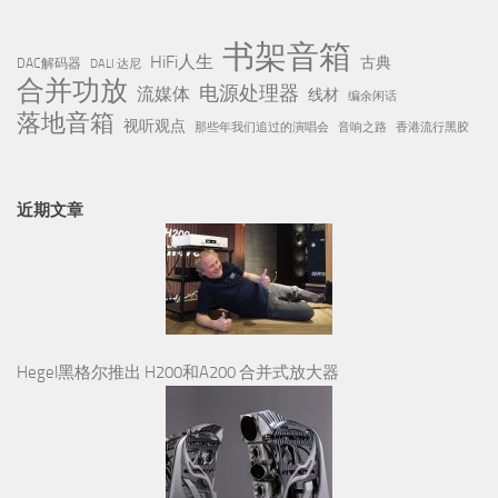
书架音箱
HiFi人生
古典
DAC解码器
DALI 达尼
合并功放
电源处理器
流媒体
线材
编余闲话
落地音箱
视听观点
那些年我们追过的演唱会
音响之路
香港流行黑胶
近期文章
Hegel黑格尔推出 H200和A200 合并式放大器