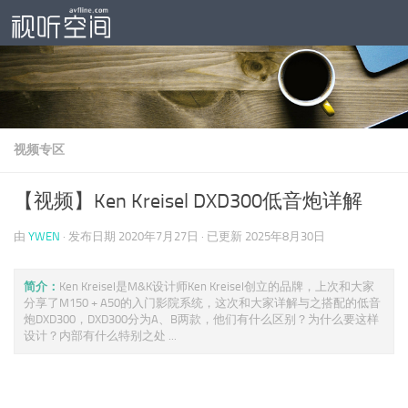
跳至内容
视频专区
【视频】Ken Kreisel DXD300低音炮详解
由
YWEN
· 发布日期
2020年7月27日
· 已更新
2025年8月30日
简介：
Ken Kreisel是M&K设计师Ken Kreisel创立的品牌，上次和大家
分享了M150 + A50的入门影院系统，这次和大家详解与之搭配的低音
炮DXD300，DXD300分为A、B两款，他们有什么区别？为什么要这样
设计？内部有什么特别之处 ...