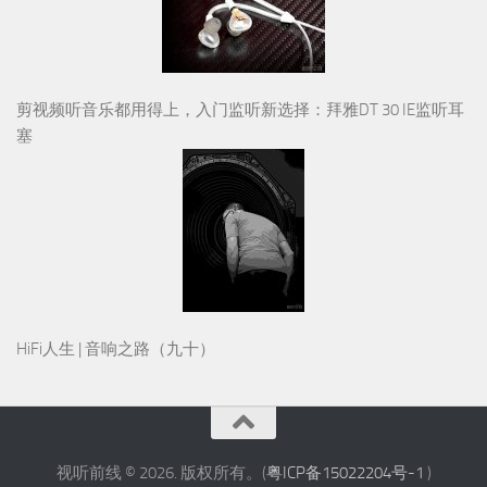
剪视频听音乐都用得上，入门监听新选择：拜雅DT 30 IE监听耳
塞
HiFi人生 | 音响之路（九十）
视听前线 © 2026. 版权所有。(
粤ICP备15022204号-1
)