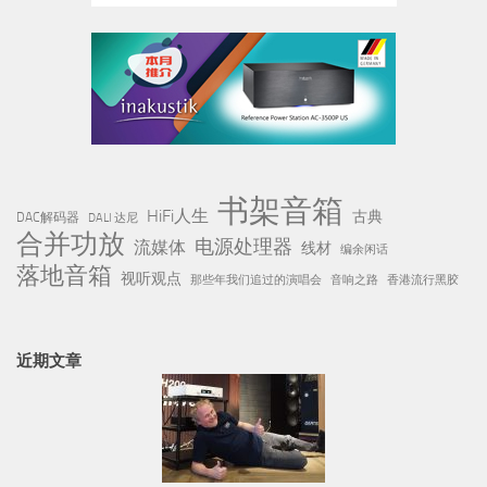
书架音箱
HiFi人生
古典
DAC解码器
DALI 达尼
合并功放
电源处理器
流媒体
线材
编余闲话
落地音箱
视听观点
那些年我们追过的演唱会
音响之路
香港流行黑胶
近期文章