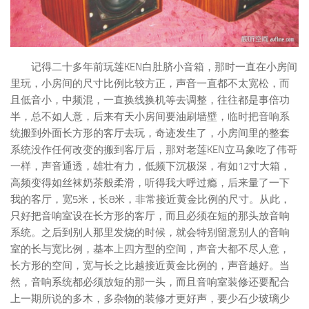
记得二十多年前玩莲KEN白肚脐小音箱，那时一直在小房间
里玩，小房间的尺寸比例比较方正，声音一直都不太宽松，而
且低音小，中频混，一直换线换机等去调整，往往都是事倍功
半，总不如人意，后来有天小房间要油刷墙壁，临时把音响系
统搬到外面长方形的客厅去玩，奇迹发生了，小房间里的整套
系统没作任何改变的搬到客厅后，那对老莲KEN立马象吃了伟哥
一样，声音通透，雄壮有力，低频下沉极深，有如12寸大箱，
高频变得如丝袜奶茶般柔滑，听得我大呼过瘾，后来量了一下
我的客厅，宽5米，长8米，非常接近黄金比例的尺寸。从此，
只好把音响室设在长方形的客厅，而且必须在短的那头放音响
系统。之后到别人那里发烧的时候，就会特别留意别人的音响
室的长与宽比例，基本上四方型的空间，声音大都不尽人意，
长方形的空间，宽与长之比越接近黄金比例的，声音越好。当
然，音响系统都必须放短的那一头，而且音响室装修还要配合
上一期所说的多木，多杂物的装修才更好声，要少石少玻璃少