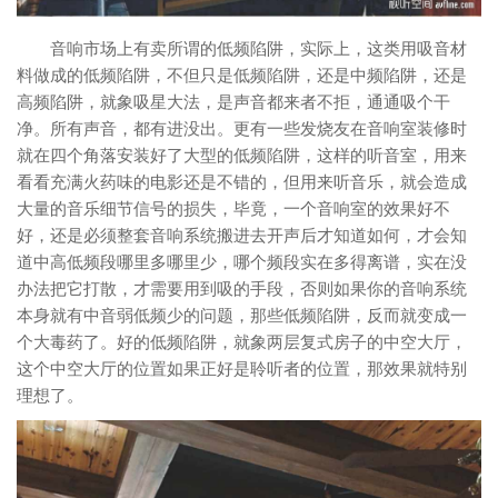
音响市场上有卖所谓的低频陷阱，实际上，这类用吸音材
料做成的低频陷阱，不但只是低频陷阱，还是中频陷阱，还是
高频陷阱，就象吸星大法，是声音都来者不拒，通通吸个干
净。所有声音，都有进没出。更有一些发烧友在音响室装修时
就在四个角落安装好了大型的低频陷阱，这样的听音室，用来
看看充满火药味的电影还是不错的，但用来听音乐，就会造成
大量的音乐细节信号的损失，毕竟，一个音响室的效果好不
好，还是必须整套音响系统搬进去开声后才知道如何，才会知
道中高低频段哪里多哪里少，哪个频段实在多得离谱，实在没
办法把它打散，才需要用到吸的手段，否则如果你的音响系统
本身就有中音弱低频少的问题，那些低频陷阱，反而就变成一
个大毒药了。好的低频陷阱，就象两层复式房子的中空大厅，
这个中空大厅的位置如果正好是聆听者的位置，那效果就特别
理想了。