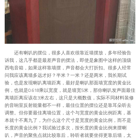
还有喇叭的摆位，很多人喜欢很靠近墙摆放，多年经验告
诉我，这几乎都是最差声音的摆法，即使是象图中这样的顶级
西电音箱，如果这样靠墙摆，声音都会大打折扣。很多人经常
问我应该离墙多远才好？半米？一米？还是两米，我长期试
验，也是发现喇叭离墙距离，最好是喇叭那面墙宽度的黄金比
例，也就是0.618乘以宽度，就是墙宽5米，那你喇叭发声面最佳
离墙距离应该在3米左右，这只是大概数值，实际不同材料装修
的音响室反射能量都不一样，最佳位置的摆位还是靠耳朵听去
调整。但你要最佳离墙位置，这个与宽度的黄金比例距离，基
本就十不离九了，为什么这个尺寸是宽度的黄金比例，而不是
长度的黄金比例？我试验过多次，按长度的黄金比例来摆喇
叭，声音的聚焦点就比较靠后，聆听者就要坐得更靠后墙，太