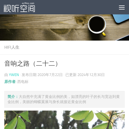
跳至内容
HIFI人生
音响之路（二十二）
由
YWEN
· 发布日期
2020年7月22日
· 已更新
2024年12月30日
原作者:
西电标
简介：
大自然中充满了黄金比例的美，如漂亮的叶子的长与宽达到黄
金比例，美丽的蝴蝶翼展与身长就接近黄金比例