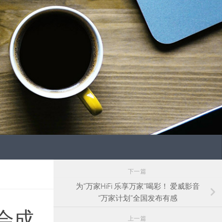
下一篇
为“万家HiFi 乐享万家”喝彩！ 爱威影音
“万家计划”全国发布有感
布会成
上一篇