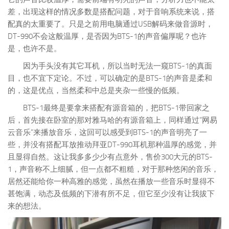
差，出现这样的情况多数是搭配问题，对于音响系统来说，搭
配真的太重要了。只是之前用电脑通过USB解码来做音源时，
DT-990不会这般温厚，是否因为BTS-1的声音偏厚呢？也许
是，也许不是。
因为手头没有其它耳机，所以当时无法一窥BTS-1的真面
目，也不宜下定论。不过，可以确定的是BTS-1的声音是柔和
的，这是优点，当然柔和中总是夹杂一些慢的低频。
BTS-1最终是要拿来搭配有源音箱的，把BTS-1带回家之
后，首先接在卧室的那对雅马哈的有源音箱上，同样通过“网易
云音乐”来播放音乐，这回可以感受到BTS-1的声音明亮了一
些，并没有搭配耳放推动拜亚DT-990耳机那种温厚的感觉，并
且显得自然。这让我多多少少有点意外，售价300大元的BTS-
1，声音称不上细腻，但一点都不粗糙，对于那种悠闲的音乐，
居然还能给你一种高雅的感觉，虽然在播放一些音乐时显得不
甚饱满，动态及低频的下潜有所不足，但它至少没有让我拔下
来的想法。