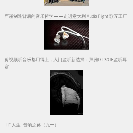
严谨制造背后的音乐哲学——走进意大利 Audia Flight 歌匠工厂
剪视频听音乐都用得上，入门监听新选择：拜雅DT 30 IE监听耳
塞
HiFi人生 | 音响之路（九十）