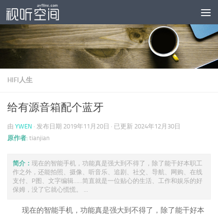
跳至内容
HIFI人生
给有源音箱配个蓝牙
由
YWEN
· 发布日期
2019年11月20日
· 已更新
2024年12月30日
原作者:
tianjian
简介：
现在的智能手机，功能真是强大到不得了，除了能干好本职工
作之外，还能拍照、摄像、听音乐、追剧、社交、导航、网购、在线
支付、P图、文字编辑……简直就是一位贴心的生活、工作和娱乐的好
保姆，没了它就心慌慌。 ...
现在的智能手机，功能真是强大到不得了，除了能干好本