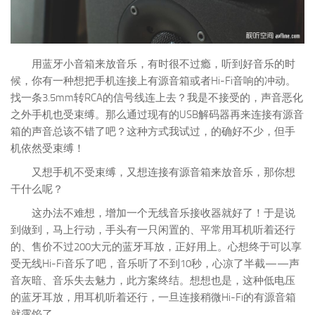
用蓝牙小音箱来放音乐，有时很不过瘾，听到好音乐的时
候，你有一种想把手机连接上有源音箱或者Hi-Fi音响的冲动。
找一条3.5mm转RCA的信号线连上去？我是不接受的，声音恶化
之外手机也受束缚。那么通过现有的USB解码器再来连接有源音
箱的声音总该不错了吧？这种方式我试过，的确好不少，但手
机依然受束缚！
又想手机不受束缚，又想连接有源音箱来放音乐，那你想
干什么呢？
这办法不难想，增加一个无线音乐接收器就好了！于是说
到做到，马上行动，手头有一只闲置的、平常用耳机听着还行
的、售价不过200大元的蓝牙耳放，正好用上。心想终于可以享
受无线Hi-Fi音乐了吧，音乐听了不到10秒，心凉了半截——声
音灰暗、音乐失去魅力，此方案终结。想想也是，这种低电压
的蓝牙耳放，用耳机听着还行，一旦连接稍微Hi-Fi的有源音箱
就露馅了。