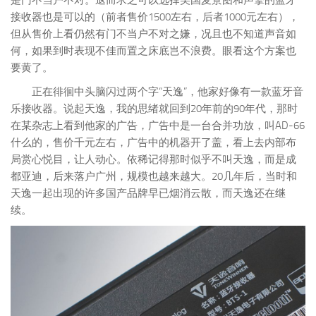
是门不当户不对。退而求之可以选择美国麦景图和声擎的蓝牙
接收器也是可以的（前者售价1500左右，后者1000元左右），
但从售价上看仍然有门不当户不对之嫌，况且也不知道声音如
何，如果到时表现不佳而置之床底岂不浪费。眼看这个方案也
要黄了。
正在徘徊中头脑闪过两个字“天逸”，他家好像有一款蓝牙音
乐接收器。说起天逸，我的思绪就回到20年前的90年代，那时
在某杂志上看到他家的广告，广告中是一台合并功放，叫AD-66
什么的，售价千元左右，广告中的机器开了盖，看上去内部布
局赏心悦目，让人动心。依稀记得那时似乎不叫天逸，而是成
都亚迪，后来落户广州，规模也越来越大。20几年后，当时和
天逸一起出现的许多国产品牌早已烟消云散，而天逸还在继
续。