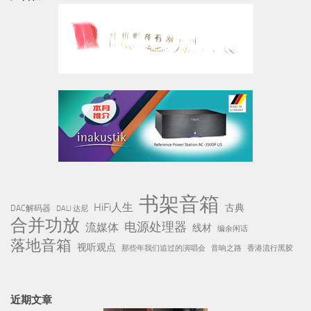
书架音箱
HiFi人生
古典
DAC解码器
DALI 达尼
合并功放
电源处理器
流媒体
线材
编余闲话
落地音箱
视听观点
那些年我们追过的演唱会
音响之路
香港流行黑胶
近期文章