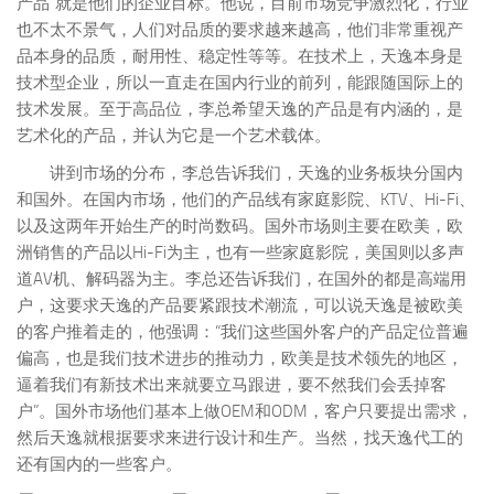
产品”就是他们的企业目标。他说，目前市场竞争激烈化，行业
也不太不景气，人们对品质的要求越来越高，他们非常重视产
品本身的品质，耐用性、稳定性等等。在技术上，天逸本身是
技术型企业，所以一直走在国内行业的前列，能跟随国际上的
技术发展。至于高品位，李总希望天逸的产品是有内涵的，是
艺术化的产品，并认为它是一个艺术载体。
讲到市场的分布，李总告诉我们，天逸的业务板块分国内
和国外。在国内市场，他们的产品线有家庭影院、KTV、Hi-Fi、
以及这两年开始生产的时尚数码。国外市场则主要在欧美，欧
洲销售的产品以Hi-Fi为主，也有一些家庭影院，美国则以多声
道AV机、解码器为主。李总还告诉我们，在国外的都是高端用
户，这要求天逸的产品要紧跟技术潮流，可以说天逸是被欧美
的客户推着走的，他强调：“我们这些国外客户的产品定位普遍
偏高，也是我们技术进步的推动力，欧美是技术领先的地区，
逼着我们有新技术出来就要立马跟进，要不然我们会丢掉客
户”。国外市场他们基本上做OEM和ODM，客户只要提出需求，
然后天逸就根据要求来进行设计和生产。当然，找天逸代工的
还有国内的一些客户。