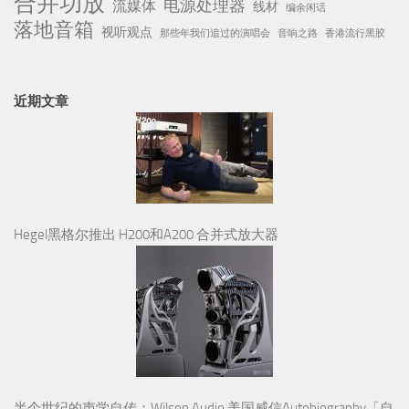
合并功放
电源处理器
流媒体
线材
编余闲话
落地音箱
视听观点
那些年我们追过的演唱会
音响之路
香港流行黑胶
近期文章
Hegel黑格尔推出 H200和A200 合并式放大器
半个世纪的声学自传：Wilson Audio 美国威信Autobiography「自