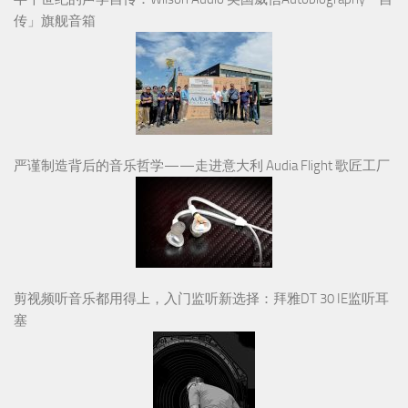
传」旗舰音箱
严谨制造背后的音乐哲学——走进意大利 Audia Flight 歌匠工厂
剪视频听音乐都用得上，入门监听新选择：拜雅DT 30 IE监听耳
塞