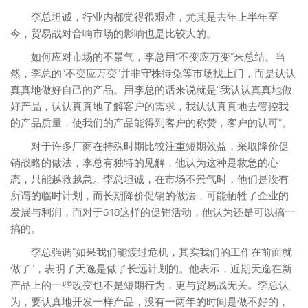
李总坦诚，行业内都觉得很艰难，尤其是去年上半年至
今，贸易战对音响市场的影响也是比较大的。
如何应对市场的不景气，李总用“不变应万变”来总结。当
然，李总的“不变应万变”并非守株待兔等市场找上门，而是认认
真真地做好自己的产品。用李总的话来说就是“我认认真真地做
好产品，认认真真地了解客户的需求，我认认真真地去管控我
的产品质量，使我们的产品能得到客户的称赞，客户的认可”。
对于许多厂商在特殊时期比较注重短期效益，采取降价促
销战略的做法，李总有独特的见解，他认为这种是救急的心
态，只能越救越急。李总坦诚，在市场不景气时，他们是没有
所谓的临时计划，而长期降价促销的做法，可能牺牲了企业的
发展与利润，而对于618这样的促销活动，他认为还是可以搞一
搞的。
李总强调“如果我们能渡过危机，其实我们的工作在前面就
做了”，表明了天逸是做了长远计划的。他表示，近期天逸在新
产品上的一些改变也不是短期行为，更与贸易战无关。李总认
为，要认真地开发一样产品，没有一两年的时间是做不好的，