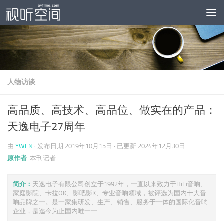
跳至内容
人物访谈
高品质、高技术、高品位、做实在的产品：
天逸电子27周年
由
YWEN
· 发布日期
2019年10月15日
· 已更新
2024年12月30日
原作者:
本刊记者
简介：
天逸电子有限公司创立于1992年，一直以来致力于HiFi音响、
家庭影院、卡拉OK、影吧影K、专业音响领域，被评选为国内十大音
响品牌之一。是一家集研发、生产、销售、服务于一体的国际化音响
企业，是迄今为止国内唯一一 ...