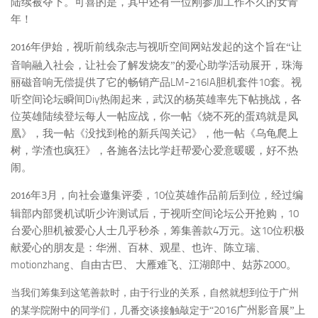
陆续被夺下。可喜的是，其中还有一位刚参加工作不久的女青
年！
年伊始，视听前线杂志与视听空间网站发起的这个旨在“让
2016
音响融入社会，让社会了解发烧友”的爱心助学活动展开，珠海
LM-216IA
10
丽磁音响无偿提供了它的畅销产品
胆机套件
套。视
Diy
听空间论坛瞬间
热闹起来，武汉的杨英雄率先下帖挑战，各
位英雄陆续登坛每人一帖应战，你一帖《烧不死的蛋鸡就是凤
凰》，我一帖《没找到枪的新兵闯关记》，他一帖《乌龟爬上
树，学渣也疯狂》，各施各法比学赶帮爱心爱意暖暖，好不热
闹。
3
10
年
月，向社会邀集评委，
位英雄作品前后到位，经过编
2016
10
辑部内部煲机试听少许测试后，于视听空间论坛公开抢购，
4
10
台爱心胆机被爱心人士几乎秒杀，筹集善款
万元。这
位积极
献爱心的朋友是：华洲、百林、观星、也许、陈立瑞、
motionzhang
2000
、自由古巴、
大雁难飞、江湖郎中、姑苏
。
当我们筹集到这笔善款时，由于行业的关系，自然就想到位于广州
2016
广州影音展”上
的某学院附中的同学们，几番交谈接触敲定于“