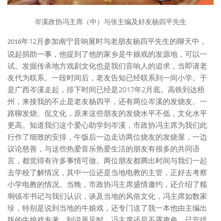
岑溪政协冯主席（中）与张主编及好友杨四平先生
12
年
月参加南宁音响展时与老朋友杨四平先生的聊天中，
2016
说起捐助一事，他提到了他的家乡是牛娘戏的发源地，可以一
试。发掘传承地方戏剧文化也是我们音响人的追求，当即请老
友代为联系。一段时间后，老友告知已经联系到一间小学。于
2017
2
是广西岑溪走起，排下时间已经是
年
月底。高铁到达梧
州，来接我的不止是老友杨四平，还有两位岑溪的发烧友。一
路聊发烧、侃文化，原来这些朋友的发烧水平不低，文化水平
更高。知道我们这个爱心助学到岑溪，市政协冯主席为我们此
行作了细致的安排，午饭后一边走访两位烧友的发烧屋，一边
议论慈善，与这些热爱音乐热爱生活的朋友有很多的共同语
言，都觉得有许多事情可做。两位朋友都腾出时间与我们一起
去学校了解情况，其中一位还是当地电教的主管，正好去考察
小学电教的情况。当晚，市政协冯主席盛情邀约，还介绍了糯
垌镇岑书记与我们认识，谈及当地的风俗文化，冯主席如数家
珍，特别是说到当地的牛娘戏，还专门送了我一本他由主编出
版的牛娘戏专著。到说再见时，冯主席还是不露声色，已安排