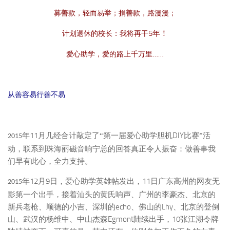
募善款，轻而易举；捐善款，路漫漫；
5
年！
计划退休的校长：我将再干
……
爱心助学，爱的路上千万里
从善容易行善不易
11
DIY
年
月几经合计敲定了“第一届爱心助学胆机
比赛”活
2015
动，联系到珠海丽磁音响宁总的回答真正令人振奋：做善事我
们早有此心，全力支持。
12
9
11
年
月
日，爱心助学英雄帖发出，
日广东高州的网友无
2015
影第一个出手，接着汕头的黄氏响声、广州的李豪杰、北京的
echo
Lhy
新兵老枪、顺德的小吉、深圳的
、佛山的
、北京的登倒
Egmont
10
山、武汉的杨维中、中山杰森
陆续出手，
张江湖令牌