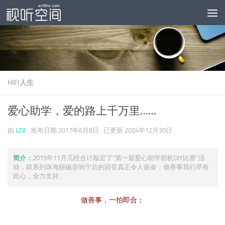
跳至内容
HIFI人生
爱心助学，爱的路上千万里……
由
LZA
· 发布日期
2017年6月8日
· 已更新
2024年12月30日
简介：
2015年11月几经合计敲定了“第一届爱心助学胆机DIY比赛”活
动，联系到珠海丽磁音响宁总的回答真正令人振奋：做善事我们早有
此心，全力支持。
做善事，一拍即合；