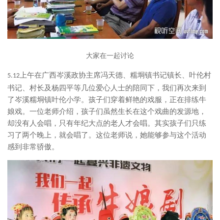
大家在一起讨论
上午在广西岑溪政协主席冯天德、糯垌镇书记镇长、叶伦村
5.12
书记、村长及杨四平等几位爱心人士的陪同下，我们再次来到
了岑溪糯垌镇叶伦小学。孩子们穿着鲜艳的戏服，正在排练牛
娘戏。一位老师介绍，孩子们虽然生长在这个戏曲的发源地，
却没有人会唱，只有年纪大点的老人才会唱。其实孩子们只练
习了两个晚上，就会唱了。这位老师说，她能够参与这个活动
感到非常骄傲。