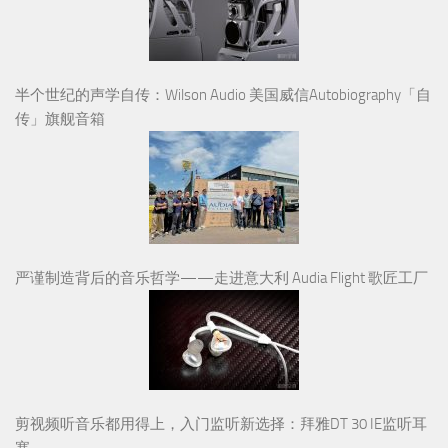
半个世纪的声学自传：Wilson Audio 美国威信Autobiography「自
传」旗舰音箱
严谨制造背后的音乐哲学——走进意大利 Audia Flight 歌匠工厂
剪视频听音乐都用得上，入门监听新选择：拜雅DT 30 IE监听耳