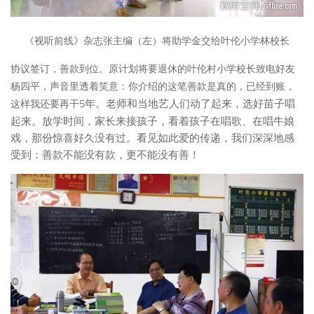
《视听前线》杂志张主编（左）将助学金交给叶伦小学林校长
协议签订，善款到位。原计划将要退休的叶伦村小学校长致电好友
杨四平，声音里透着笑意：你介绍的这笔善款是真的，已经到账，
5
年。老师和当地艺人们动了起来，选好苗子唱
这样我还要再干
起来。放学时间，家长来接孩子，看着孩子在唱歌、在唱牛娘
戏，那份惊喜好久没有过。看见如此爱的传递，我们深深地感
受到：善款不能没有款，更不能没有善！