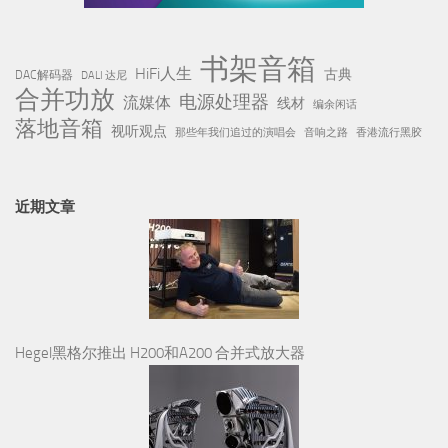
书架音箱
HiFi人生
古典
DAC解码器
DALI 达尼
合并功放
电源处理器
流媒体
线材
编余闲话
落地音箱
视听观点
那些年我们追过的演唱会
音响之路
香港流行黑胶
近期文章
Hegel黑格尔推出 H200和A200 合并式放大器