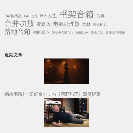
书架音箱
HiFi人生
古典
DAC解码器
DALI 达尼
合并功放
电源处理器
流媒体
线材
编余闲话
落地音箱
视听观点
那些年我们追过的演唱会
音响之路
香港流行黑胶
近期文章
编余闲话 | 一份好奇心，与《莉莉玛莲》深度绑定