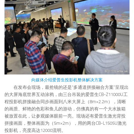
向媒体介绍爱普生投影机整体解决方案
在发布会现场，最抢镜的还是“多通道拼接融合方案”呈现出
的大屏海底世界互动涂鸦，由三台吊装的爱普生CB-Z11000U工
程投影机拼接融合同步画面到八米大屏上（8m×2.2m），清晰
的画质、鲜艳的色彩和鱼儿的游动，仿佛真的有一个大水族箱
被放置在此，让参观媒体眼前一亮。现场还有爱普生激光背投
拼接画面，整体画面为（5m×2m），用的两台CB-L1505U激光
投影机，亮度高达12000流明。