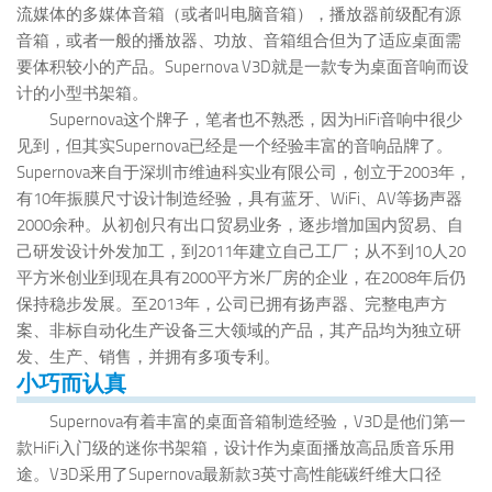
流媒体的多媒体音箱（或者叫电脑音箱），播放器前级配有源
音箱，或者一般的播放器、功放、音箱组合但为了适应桌面需
要体积较小的产品。Supernova V3D就是一款专为桌面音响而设
计的小型书架箱。
Supernova这个牌子，笔者也不熟悉，因为HiFi音响中很少
见到，但其实Supernova已经是一个经验丰富的音响品牌了。
Supernova来自于深圳市维迪科实业有限公司，创立于2003年，
有10年振膜尺寸设计制造经验，具有蓝牙、WiFi、AV等扬声器
2000余种。从初创只有出口贸易业务，逐步增加国内贸易、自
己研发设计外发加工，到2011年建立自己工厂；从不到10人20
平方米创业到现在具有2000平方米厂房的企业，在2008年后仍
保持稳步发展。至2013年，公司已拥有扬声器、完整电声方
案、非标自动化生产设备三大领域的产品，其产品均为独立研
发、生产、销售，并拥有多项专利。
小巧而认真
Supernova有着丰富的桌面音箱制造经验，V3D是他们第一
款HiFi入门级的迷你书架箱，设计作为桌面播放高品质音乐用
途。V3D采用了Supernova最新款3英寸高性能碳纤维大口径