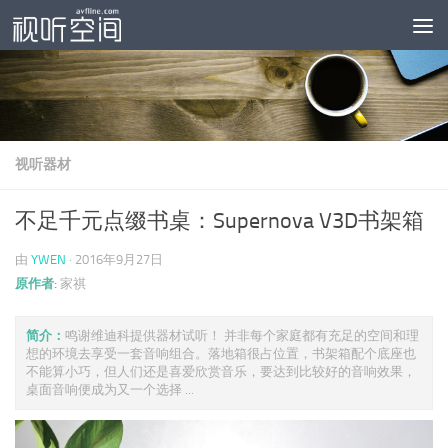
跳至内容
视听器材
不足千元点缀书桌：Supernova V3D书架箱
由
YWEN
·
2016年9月27日
原作者:
家祺
简介：
鸣谢维迪科提供器材试听！ 并非每个家庭都有充足的空间和理
想的环境去享受一套音响组合。落地箱很占位置，书架箱配个底座也
不能算小巧，但人们还是喜爱欣赏音乐，要达到比较好的音响效果，
桌面音响便成为又一个选择 ...