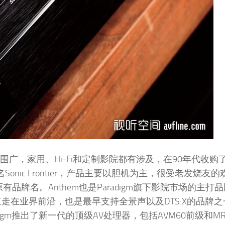
品范围广，家用、Hi-Fi和定制影院都有涉及，在90年代收购
Sonic Frontier，产品主要以胆机为主，很受老发烧友
有品牌名。Anthem也是Paradigm旗下影院市场的主打
术一直走在业界前沿，也是最早支持全景声以及DTS:X的品牌
igm推出了新一代的顶级AV处理器，包括AVM60前级和MR