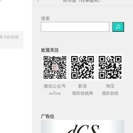
张玮伽《往事随风》
搜索
加拿大的发烧
欢迎关注
微信公众号
新浪
淘宝
avfline
视听前线网
视听前线
广告位