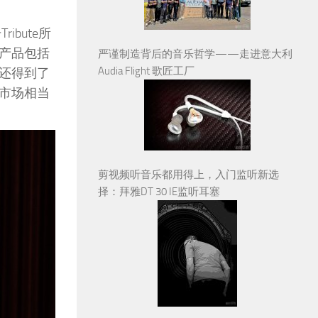
bute所
其产品包括
严谨制造背后的音乐哲学——走进意大利
Audia Flight 歌匠工厂
m还得到了
市场相当
剪视频听音乐都用得上，入门监听新选
择：拜雅DT 30 IE监听耳塞