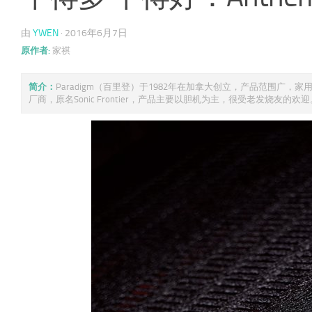
由
YWEN
·
2016年6月7日
原作者:
家祺
简介：
Paradigm（百里登）于1982年在加拿大创立，产品范围广，家用
厂商，原名Sonic Frontier，产品主要以胆机为主，很受老发烧友的欢迎。 