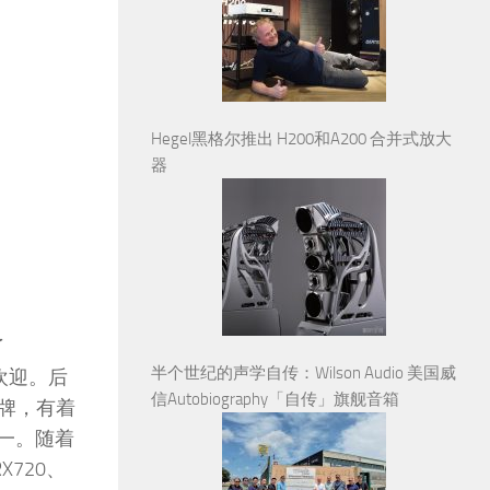
Hegel黑格尔推出 H200和A200 合并式放大
器
了
半个世纪的声学自传：Wilson Audio 美国威
的欢迎。后
信Autobiography「自传」旗舰音箱
品牌，有着
之一。随着
X720、