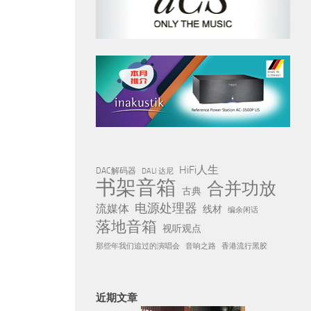
HiFi人生
DAC解码器
DALI 达尼
书架音箱
合并功放
古典
电源处理器
流媒体
线材
编余闲话
落地音箱
视听观点
那些年我们追过的演唱会
音响之路
香港流行黑胶
近期文章