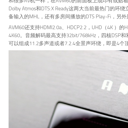
和很多AV机一样，在AVM60的前面板上或印有或
Dolby Atmos和DTS:X Ready这两大当前最热门的
备输入的MHL，还有多房间播放的DTS Play-Fi，另
AVM60还支持HDMI2.0a、HDCP2.2，UHD（4K 
4K60。音频解码最高支持32bit/768kHz，四核D
可以组成11.2多声道或者7.2.4全景声环绕，即是