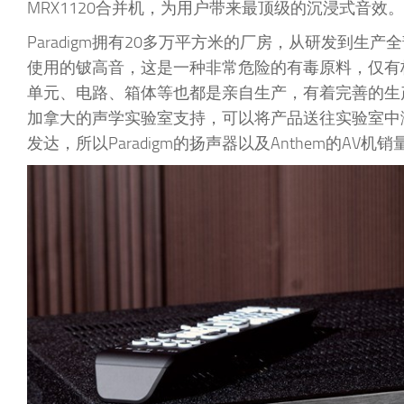
MRX1120合并机，为用户带来最顶级的沉浸式音效。
Paradigm拥有20多万平方米的厂房，从研发到生产
使用的铍高音，这是一种非常危险的有毒原料，仅有极少
单元、电路、箱体等也都是亲自生产，有着完善的生产线
加拿大的声学实验室支持，可以将产品送往实验室中
发达，所以Paradigm的扬声器以及Anthem的AV机