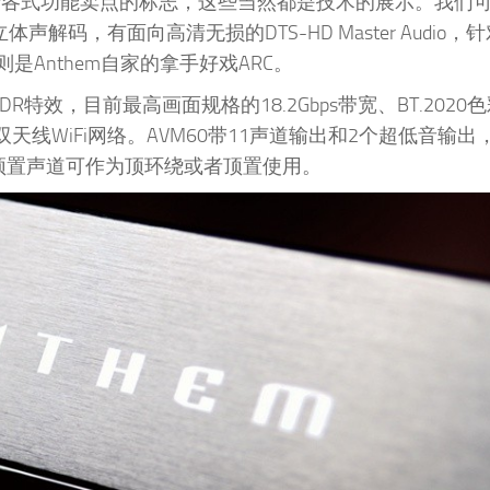
贴着各式功能卖点的标志，这些当然都是技术的展示。我们
环绕立体声解码，有面向高清无损的DTS-HD Master Audio
外则是Anthem自家的拿手好戏ARC。
）的HDR特效，目前最高画面规格的18.2Gbps带宽、BT.202
SP和双天线WiFi网络。AVM60带11声道输出和2个超低音输
4个顶置声道可作为顶环绕或者顶置使用。