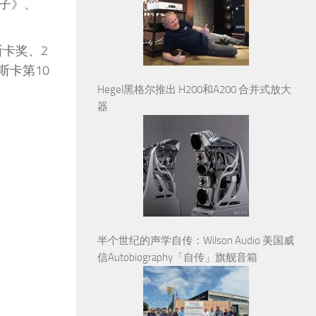
子》、
斯卡奖、2
斯卡第10
Hegel黑格尔推出 H200和A200 合并式放大
器
半个世纪的声学自传：Wilson Audio 美国威
信Autobiography「自传」旗舰音箱