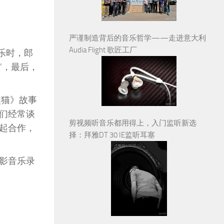
严谨制造背后的音乐哲学——走进意大利
Audia Flight 歌匠工厂
乐时，郎
’，最后，
熊猫》故事
们经常谈
剪视频听音乐都用得上，入门监听新选
起合作，
择：拜雅DT 30 IE监听耳塞
影音乐录