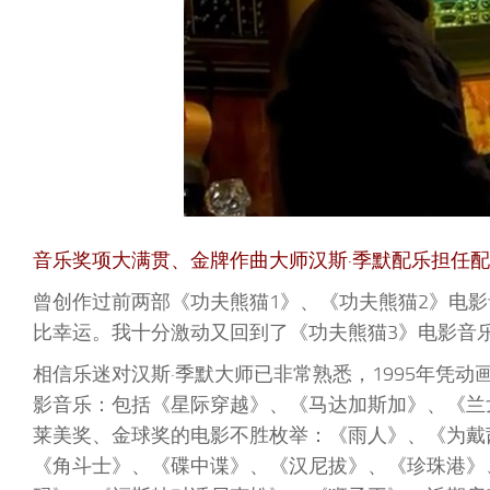
音乐奖项大满贯、金牌作曲大师汉斯·季默配乐担任
曾创作过前两部《功夫熊猫1》、《功夫熊猫2》电影
比幸运。我十分激动又回到了《功夫熊猫3》电影音
相信乐迷对汉斯·季默大师已非常熟悉，1995年凭
影音乐：包括《星际穿越》、《马达加斯加》、《兰
莱美奖、金球奖的电影不胜枚举：《雨人》、《为戴
《角斗士》、《碟中谍》、《汉尼拔》、《珍珠港》