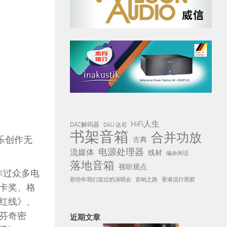
HiFi人生
DAC解码器
DALI 达尼
书架音箱
合并功放
乐创作无
古典
电源处理器
流媒体
线材
编余闲话
落地音箱
视听观点
作过众多电
那些年我们追过的演唱会
音响之路
香港流行黑胶
卡奖、格
红线》、
芬奇密
近期文章