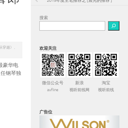
2015年度主笔推荐之 [晨光的推荐 ]
搜索
星际穿越》、
欢迎关注
最豪华电
担任钢琴独
微信公众号
新浪
淘宝
avfline
视听前线网
视听前线
广告位