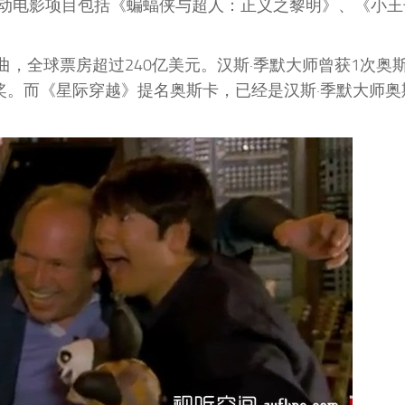
动电影项目包括《蝙蝠侠与超人：正义之黎明》、《小王
曲，全球票房超过240亿美元。汉斯·季默大师曾获1次奥
奖。而《星际穿越》提名奥斯卡，已经是汉斯·季默大师奥