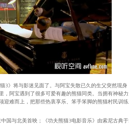
熊猫3》将与影迷见面了。与阿宝失散已久的生父突然现身
里，阿宝遇到了很多可爱有趣的熊猫同类。当拥有神秘力
须迎难而上，把那些热衷享乐、笨手笨脚的熊猫村民训练
在中国与北美首映；《功夫熊猫3电影音乐》由索尼古典于2