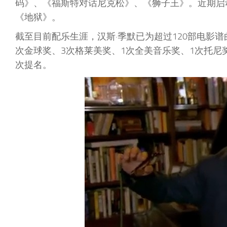
码》、《福斯特对话尼克松》、《狮子王》。近期启
《地狱》。
截至目前配乐生涯，汉斯·季默已为超过120部电影谱
次金球奖、3次格莱美奖、1次全美音乐奖、1次托尼
次提名。