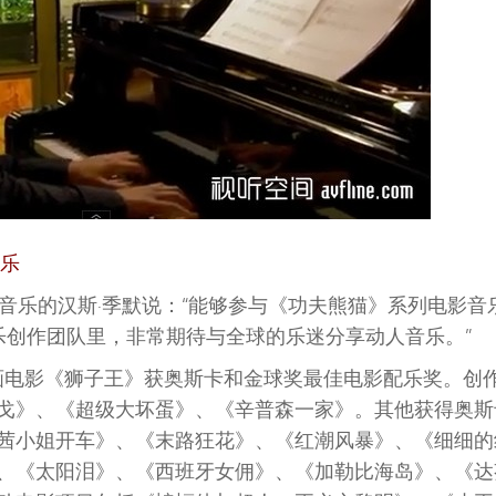
配乐
音乐的汉斯·季默说：“能够参与《功夫熊猫》系列电影音
乐创作团队里，非常期待与全球的乐迷分享动人音乐。”
动画电影《狮子王》获奥斯卡和金球奖最佳电影配乐奖。创
戈》、《超级大坏蛋》、《辛普森一家》。其他获得奥斯
茜小姐开车》、《末路狂花》、《红潮风暴》、《细细的
、《太阳泪》、《西班牙女佣》、《加勒比海岛》、《达