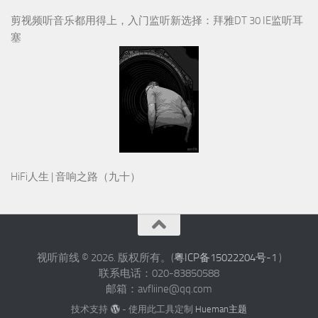
剪视频听音乐都用得上，入门监听新选择：拜雅DT 30 IE监听耳
塞
HiFi人生 | 音响之路（九十）
视听前线 © 2026. 版权所有。(
粤ICP备15022204号-1
)
联系电话：020-83850588
邮箱：avfliine@qq.com
技术支持
- 使用此工具定制
Hueman主题