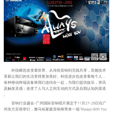
科技瞬息改变着世界。从传统音响到无线共享，音频技术
革新让我们的生活变得更加美好。科技进步也改变着每个人，
各种移动终端设备将我们连结在一起，为我们提供娱乐，资讯
及触发灵感；改变了人与人之间互动的方式及自我认知的渠道
。
音响行业盛会-广州国际音响唱片展定于11月27-29日在广
州东方宾馆举行，雅马哈家庭音响将带来一场“Always With You