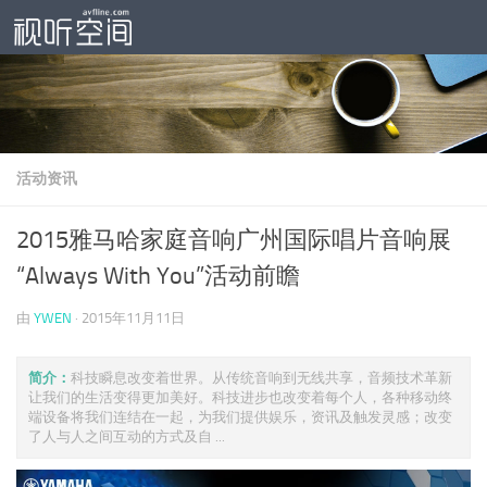
跳至内容
活动资讯
2015雅马哈家庭音响广州国际唱片音响展
“Always With You”活动前瞻
由
YWEN
·
2015年11月11日
简介：
科技瞬息改变着世界。从传统音响到无线共享，音频技术革新
让我们的生活变得更加美好。科技进步也改变着每个人，各种移动终
端设备将我们连结在一起，为我们提供娱乐，资讯及触发灵感；改变
了人与人之间互动的方式及自 ...