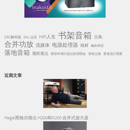
书架音箱
HiFi人生
古典
DAC解码器
DALI 达尼
合并功放
电源处理器
流媒体
线材
编余闲话
落地音箱
视听观点
那些年我们追过的演唱会
音响之路
香港流行黑胶
近期文章
Hegel黑格尔推出 H200和A200 合并式放大器