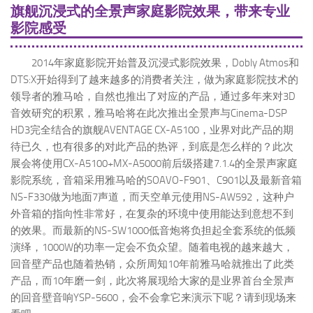
旗舰沉浸式的全景声家庭影院效果，带来专业
影院感受
2014年家庭影院开始普及沉浸式影院效果，Dobly Atmos和
DTS:X开始得到了越来越多的消费者关注，做为家庭影院技术的
领导者的雅马哈，自然也推出了对应的产品，通过多年来对3D
音效研究的积累，雅马哈将在此次推出全景声与Cinema-DSP
HD3完全结合的旗舰AVENTAGE CX-A5100，业界对此产品的期
待已久，也有很多的对此产品的热评，到底是怎么样的？此次
展会将使用CX-A5100+MX-A5000前后级搭建7.1.4的全景声家庭
影院系统，音箱采用雅马哈的SOAVO-F901、C901以及最新音箱
NS-F330做为地面7声道，而天空单元使用NS-AW592，这种户
外音箱的指向性非常好，在复杂的环境中使用能达到意想不到
的效果。而最新的NS-SW1000低音炮将负担起全套系统的低频
演绎，1000W的功率一定会不负众望。随着电视的越来越大，
回音壁产品也随着热销，众所周知10年前雅马哈就推出了此类
产品，而10年磨一剑，此次将展现给大家的是业界首台全景声
的回音壁音响YSP-5600，会不会拿它来演示下呢？请到现场来